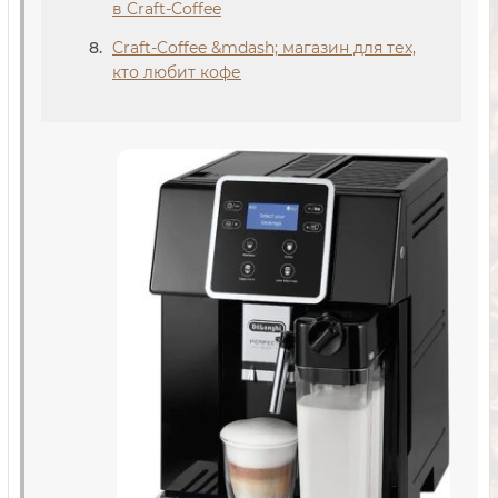
в Craft-Coffee
Craft-Coffee &mdash; магазин для тех,
кто любит кофе