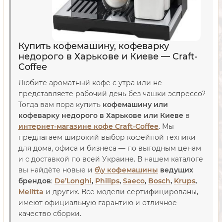
Купить кофемашину, кофеварку
недорого в Харькове и Киеве — Craft-
Coffee
Любите ароматный кофе с утра или не
представляете рабочий день без чашки эспрессо?
Тогда вам пора купить
кофемашину или
кофеварку недорого в Харькове или Киеве
в
интернет-магазине кофе Craft-Coffee
. Мы
предлагаем широкий выбор кофейной техники
для дома, офиса и бизнеса — по выгодным ценам
и с доставкой по всей Украине. В нашем каталоге
вы найдёте новые и
б\у
кофемашины
ведущих
брендов
:
De’Longhi
,
Philips
,
Saeco
,
Bosch
,
Krups
,
Melitta
и других. Все модели сертифицированы,
имеют официальную гарантию и отличное
качество сборки.