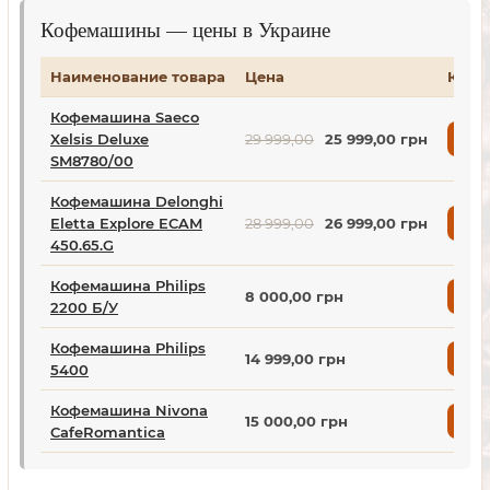
Кофемашины — цены в Украине
Наименование товара
Цена
Купи
Кофемашина Saeco
Xelsis Deluxe
29 999,00
25 999,00 грн
Куп
SM8780/00
Кофемашина Delonghi
Eletta Explore ECAM
28 999,00
26 999,00 грн
Куп
450.65.G
Кофемашина Philips
8 000,00 грн
Куп
2200 Б/У
Кофемашина Philips
14 999,00 грн
Куп
5400
Кофемашина Nivona
15 000,00 грн
Куп
CafeRomantica