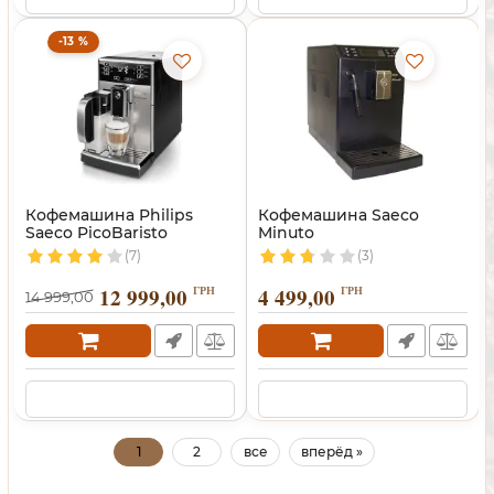
-13 %
Кофемашина Philips
Кофемашина Saeco
Saeco PicoBaristo
Minuto
(7)
(3)
12 999,00
ГРН
4 499,00
ГРН
14 999,00
1
2
все
вперёд »