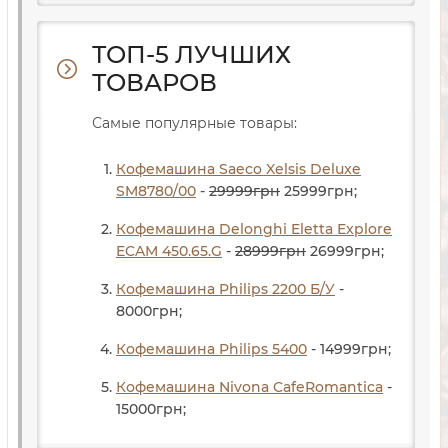
ТОП-5 ЛУЧШИХ
ТОВАРОВ
Самые популярные товары:
Кофемашина Saeco Xelsis Deluxe
SM8780/00
-
29999
грн
25999
грн
;
Кофемашина Delonghi Eletta Explore
ECAM 450.65.G
-
28999
грн
26999
грн
;
Кофемашина Philips 2200 Б/У
-
8000
грн
;
Кофемашина Philips 5400
- 14999
грн
;
Кофемашина Nivona CafeRomantica
-
15000
грн
;