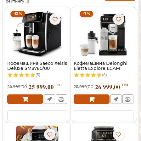
рейтингу
-13 %
-7 %
Кофемашина Saeco Xelsis
Кофемашина Delonghi
Deluxe SM8780/00
Eletta Explore ECAM
450.65.G
(5)
(8)
25 999,00
ГРН
26 999,00
ГРН
29 999,00
28 999,00