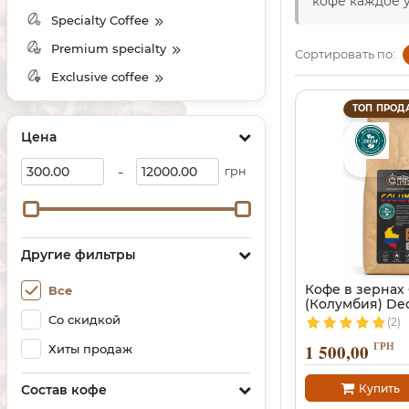
кофе каждое у
Specialty Coffee
Premium specialty
Сортировать по:
Exclusive coffee
ТОП ПРОД
Цена
-
грн
Другие фильтры
Кофе в зернах
Все
(Колумбия) Dec
кофеина
Со скидкой
(2)
ГРН
1 500,00
Хиты продаж
Купить
Состав кофе