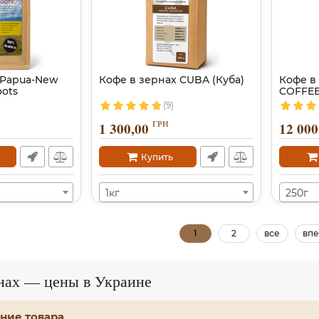
 Papua-New
Кофе в зернах CUBA (Куба)
Кофе в
oots
COFFEE
(9)
ГРН
1 300,00
12 000
Купить
1кг
250г
1
2
все
впе
рнах — цены в Украине
ние товара