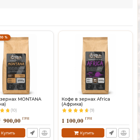
-10 %
 зернах MONTANA
Кофе в зернах Africa
на)
(Африка)
(10)
(9)
ГРН
ГРН
900,00
1 100,00
0
Купить
Купить