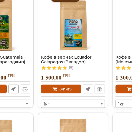
 Guatemala
Кофе в зернах Ecuador
Кофе в
арагоджип)
Galapagos (Эквадор)
(Мексик
(18)
ГРН
ГРН
,00
1 500,00
1 300,
Купить
1кг
1кг