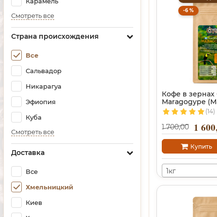
Карамель
-6 %
Смотреть все
Страна происхождения
Все
Сальвадор
Никарагуа
Кофе в зернах
Maragogype (М
Эфиопия
(14)
Куба
1 600
1 700,00
Смотреть все
Купить
Доставка
1кг
Все
Хмельницкий
Киев