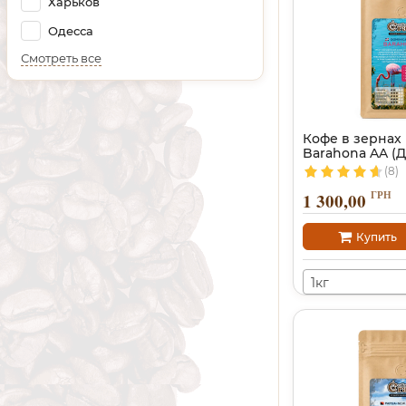
Харьков
Одесса
Смотреть все
Кофе в зернах
Barahona AA (
(8)
ГРН
1 300,00
Купить
1кг