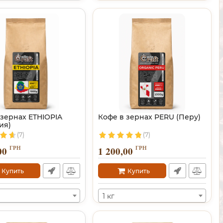
 зернах ETHIOPIA
Кофе в зернах PERU (Перу)
ия)
(7)
(7)
ГРН
ГРН
00
1 200,00
Купить
Купить
1 кг