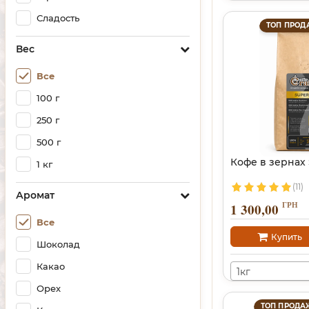
Сладость
ТОП ПРОД
Вес
Все
100 г
250 г
500 г
Кофе в зернах
1 кг
(11)
Аромат
ГРН
1 300,00
Все
Купить
Шоколад
Какао
1кг
Орех
ТОП ПРОДА