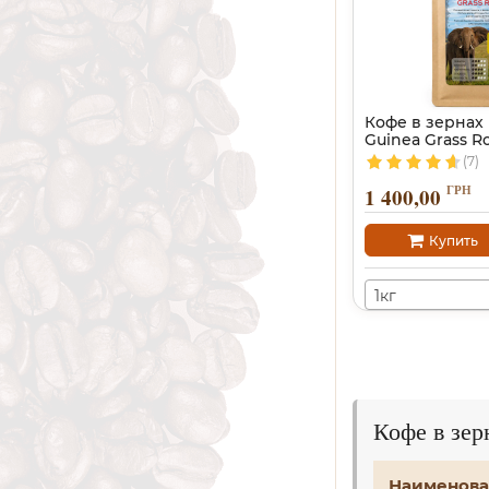
Кофе в зернах
Guinea Grass R
(7)
ГРН
1 400,00
Купить
1кг
Кофе в зе
Наименова