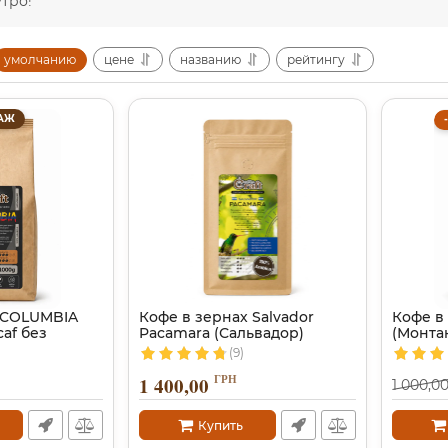
тро!
умолчанию
цене
названию
рейтингу
АЖ
 COLUMBIA
Кофе в зернах Salvador
Кофе в
af без
Pacamara (Сальвадор)
(Монта
(9)
ГРН
1 400,00
1 000,0
Купить