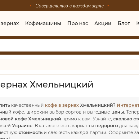
Совершенство в каждом зерне
 зернах
Кофемашины
Про нас
Акции
Блог
зернах Хмельницкий
пить
качественный
кофе в зернах
Хмельницкий
?
Интернет
ный кофе, широкий выбор сортов и выгодные
цены
. Теп
новой кофе Хмельницкий
прямо к вам. Узнайте,
сколько ст
 всей
Украине
. В каталоге есть варианты
недорого
для кажд
честную
стоимость
и свежесть каждой партии. Оформите зак