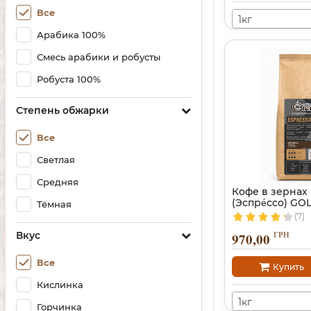
Все
1кг
Арабика 100%
Смесь арабики и робусты
Робуста 100%
Степень обжарки
Все
Светлая
Средняя
Кофе в зернах
(Эспре́ссо) GO
Тёмная
(7)
ГРН
Вкус
970,00
Все
Купить
Кислинка
1кг
Горчинка