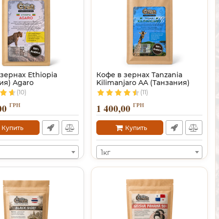
зернах Ethiopia
Кофе в зернах Tanzania
ия) Agaro
Kilimanjaro AA (Танзания)
(10)
(11)
ГРН
ГРН
00
1 400,00
Купить
Купить
1кг