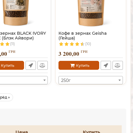
 зернах BLACK IVORY
Кофе в зернах Geisha
 (Блэк Айвори)
(Гейша)
(11)
(10)
ГРН
ГРН
,00
3 200,00
Купить
Купить
250г
рёд »
Цена
Купить