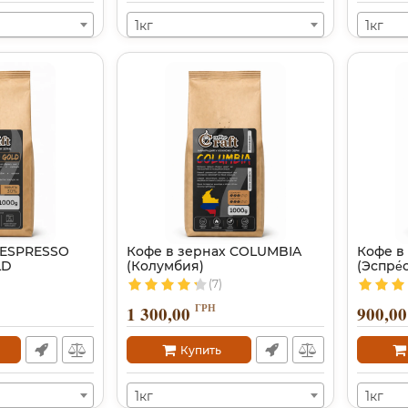
1кг
1кг
 ESPRESSO
Кофе в зернах COLUMBIA
Кофе в
LD
(Колумбия)
(Эспре́
(7)
ГРН
1 300,00
900,00
Купить
1кг
1кг