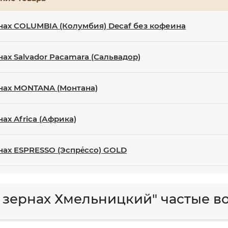
нах COLUMBIA (Колумбия) Decaf без кофеина
нах Salvador Pacamara (Сальвадор)
нах MONTANA (Монтана)
ах Africa (Африка)
нах ESPRESSO (Эспре́ссо) GOLD
в зернах Хмельницкий" частые 