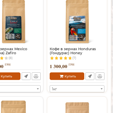
 зернах Mexico
Кофе в зернах Honduras
а) Zafiro
(Гондурас) Honey
(8)
(7)
ГРН
ГРН
00
1 300,00
Купить
Купить
1кг