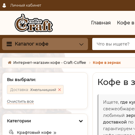
Личный кабинет
Главная
Кофе в
Каталог кофе
Интернет-магазин кофе - Craft-Coffee
Кофе в зернах
Вы выбрали:
Кофе в 
Доставка:
Хмельницкий
Очистить все
Ищете,
где ку
свежеобжарен
любимый
зер
Категории
доставкой
по
гарантируем 
Крафтовый кофе