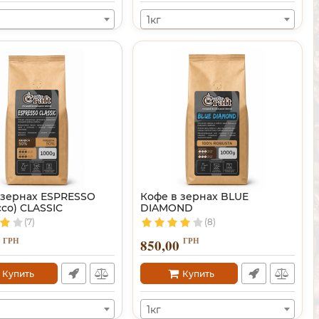
1кг
 зернах ESPRESSO
Кофе в зернах BLUE
ссо) CLASSIC
DIAMOND
(7)
(8)
ГРН
ГРН
850,00
Купить
Купить
1кг