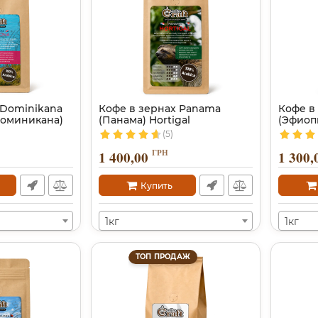
 Dominikana
Кофе в зернах Panama
Кофе в 
Доминикана)
(Панама) Hortigal
(Эфиоп
(5)
ГРН
1 400,00
1 300,
Купить
1кг
1кг
ТОП ПРОДАЖ