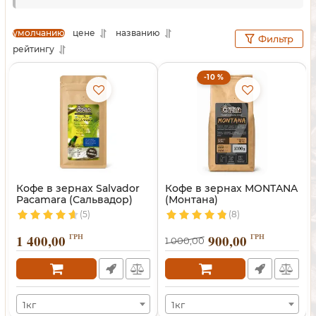
сайте Craft-Coffee и наслаждайтесь ароматным
кофе каждое утро!
умолчанию
цене
названию
Фильтр
рейтингу
-10 %
Кофе в зернах Salvador
Кофе в зернах MONTANA
Pacamara (Сальвадор)
(Монтана)
(5)
(8)
1 400,00
ГРН
900,00
ГРН
1 000,00
1кг
1кг