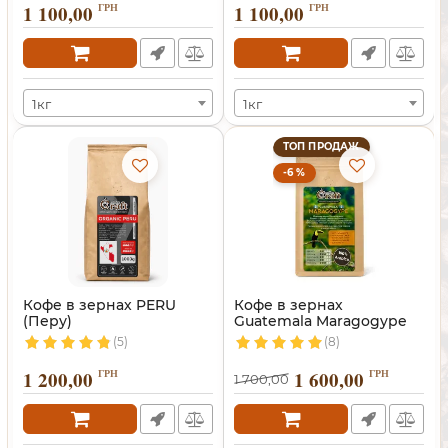
1 100,00
ГРН
1 100,00
ГРН
1кг
1кг
ТОП ПРОДАЖ
-6 %
Кофе в зернах PERU
Кофе в зернах
(Перу)
Guatemala Maragogype
(Марагоджип)
(5)
(8)
1 200,00
ГРН
1 600,00
ГРН
1 700,00