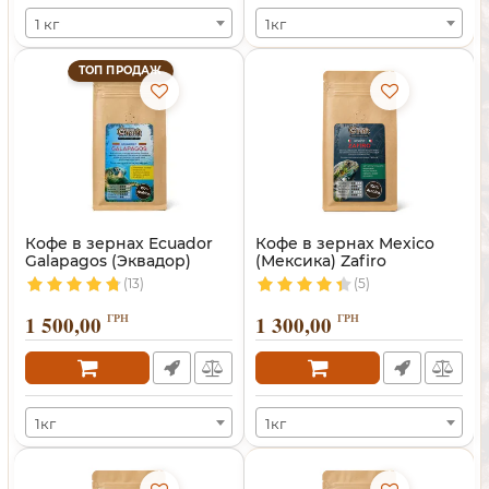
1 кг
1кг
ТОП ПРОДАЖ
Кофе в зернах Ecuador
Кофе в зернах Mexico
Galapagos (Эквадор)
(Мексика) Zafiro
(13)
(5)
1 500,00
ГРН
1 300,00
ГРН
1кг
1кг