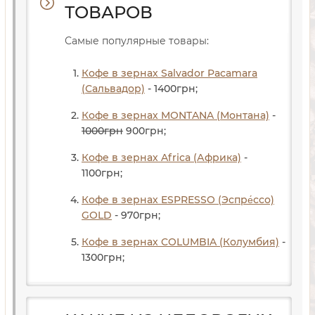
ТОВАРОВ
Самые популярные товары:
Кофе в зернах Salvador Pacamara
(Сальвадор)
- 1400
грн
;
Кофе в зернах MONTANA (Монтана)
-
1000
грн
900
грн
;
Кофе в зернах Africa (Африка)
-
1100
грн
;
Кофе в зернах ESPRESSO (Эспре́ссо)
GOLD
- 970
грн
;
Кофе в зернах COLUMBIA (Колумбия)
-
1300
грн
;