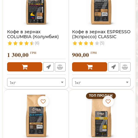
Кофе в зернах
Кофе в зернах ESPRESSO
COLUMBIA (Колумбия)
(Эспре́ссо) CLASSIC
(6)
(5)
1 300,00
ГРН
900,00
ГРН
1кг
1кг
ТОП ПРОДАЖ