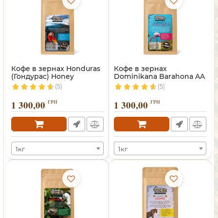
Кофе в зернах Honduras
Кофе в зернах
(Гондурас) Honey
Dominikana Barahona AA
(Доминикана)
(5)
(5)
1 300,00
ГРН
1 300,00
ГРН
1кг
1кг