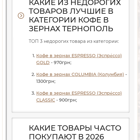
КАКИЕ ИЗ НЕДОРОГИХ
ТОВАРОВ ЛУЧШИЕ В
КАТЕГОРИИ КОФЕ В
ЗЕРНАХ ТЕРНОПОЛЬ
ТОП 3 недорогих товара из категории:
Кофе в зернах ESPRESSO (Эспре́ссо)
GOLD
- 970
грн
;
Кофе в зернах COLUMBIA (Колумбия)
-
1300
грн
;
Кофе в зернах ESPRESSO (Эспре́ссо)
CLASSIC
- 900
грн
;
КАКИЕ ТОВАРЫ ЧАСТО
ПОКУПАЮТ В 2026