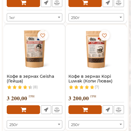
1кг
250г
Кофе в зернах Geisha
Кофе в зернах Kopi
(Гейша)
Luwak (Копи Лювак)
(8)
(7)
3 200,00
ГРН
3 200,00
ГРН
250г
250г