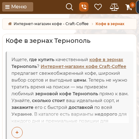
0
Меню
Интернет-магазин кофе - Craft-Coffee
Кофе в зернах
Кофе в зернах Тернополь
Ищете,
где купить
качественный
кофе в зернах
Тернополь
?
Интернет-магазин кофе Craft-Coffee
предлагает свежеобжаренный кофе, широкий
выбор сортов и выгодные
цены
. Теперь не нужно
тратить время на поиски — мы привезём
любимый
зерновой кофе Тернополь
прямо к вам.
Узнайте,
сколько стоит
ваш идеальный сорт, и
закажите
его с быстрой
доставкой
по всей
Украине
. В каталоге есть варианты
недорого
для
каждого дня и премиальные позиции для
гурманов. Мы гарантируем честную
стоимость
и
+
свежесть каждой партии. Оформите заказ на