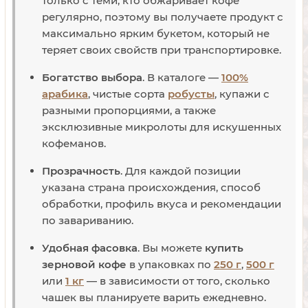
только с теми, кто обжаривает кофе
регулярно, поэтому вы получаете продукт с
максимально ярким букетом, который не
теряет своих свойств при транспортировке.
Богатство выбора
. В каталоге —
100%
арабика
, чистые сорта
робусты
, купажи с
разными пропорциями, а также
эксклюзивные микролоты для искушенных
кофеманов.
Прозрачность
. Для каждой позиции
указана страна происхождения, способ
обработки, профиль вкуса и рекомендации
по завариванию.
Удобная фасовка
. Вы можете
купить
зерновой кофе
в упаковках по
250 г
,
500 г
или
1 кг
— в зависимости от того, сколько
чашек вы планируете варить ежедневно.