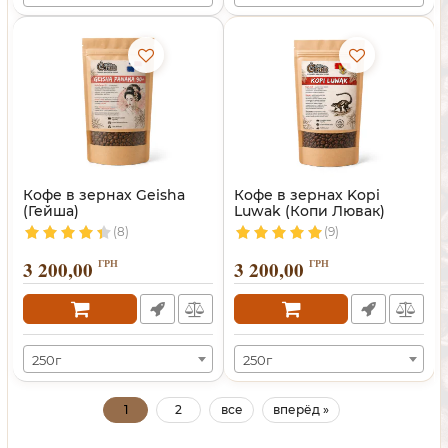
Кофе в зернах Geisha
Кофе в зернах Kopi
(Гейша)
Luwak (Копи Лювак)
(8)
(9)
3 200,00
ГРН
3 200,00
ГРН
250г
250г
1
2
все
вперёд »