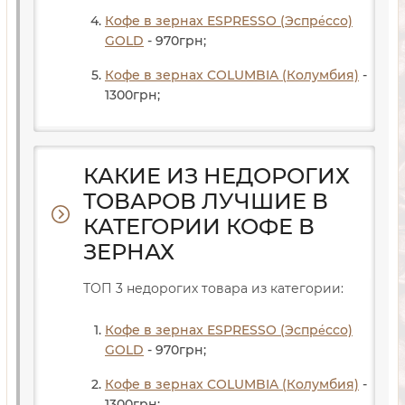
Кофе в зернах ESPRESSO (Эспре́ссо)
GOLD
- 970
грн
;
Кофе в зернах COLUMBIA (Колумбия)
-
1300
грн
;
КАКИЕ ИЗ НЕДОРОГИХ
ТОВАРОВ ЛУЧШИЕ В
КАТЕГОРИИ КОФЕ В
ЗЕРНАХ
ТОП 3 недорогих товара из категории:
Кофе в зернах ESPRESSO (Эспре́ссо)
GOLD
- 970
грн
;
Кофе в зернах COLUMBIA (Колумбия)
-
1300
грн
;