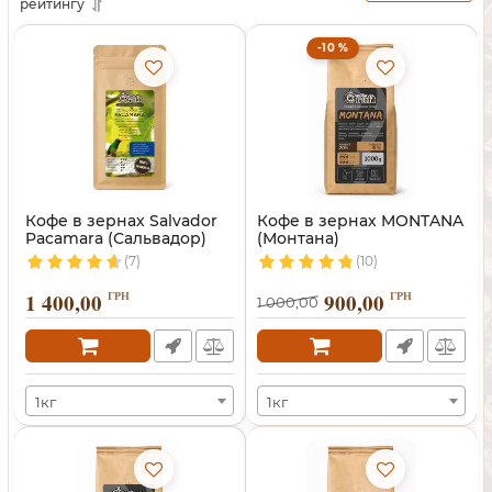
рейтингу
-10 %
Кофе в зернах Salvador
Кофе в зернах MONTANA
Pacamara (Сальвадор)
(Монтана)
(7)
(10)
1 400,00
ГРН
900,00
ГРН
1 000,00
1кг
1кг