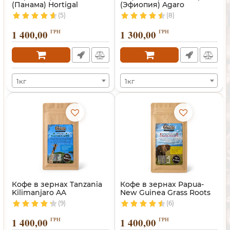
(Панама) Hortigal
(Эфиопия) Agaro
(5)
(8)
1 400,00
ГРН
1 300,00
ГРН
1кг
1кг
Кофе в зернах Tanzania
Кофе в зернах Papua-
Kilimanjaro AA
New Guinea Grass Roots
(Танзания)
(9)
(6)
1 400,00
ГРН
1 400,00
ГРН