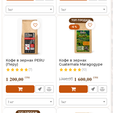
1кг
1кг
ТОП ПРОДАЖ
-6 %
Кофе в зернах PERU
Кофе в зернах
(Перу)
Guatemala Maragogype
(Марагоджип)
(7)
(10)
1 200,00
ГРН
1 600,00
ГРН
1 700,00
1 кг
1кг
ТОП ПРОДАЖ