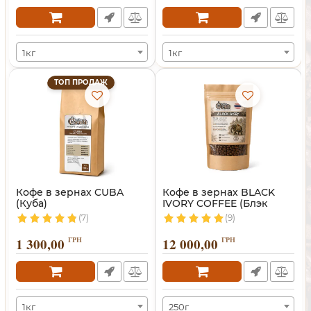
1кг
1кг
ТОП ПРОДАЖ
Кофе в зернах CUBA
Кофе в зернах BLACK
(Куба)
IVORY COFFEE (Блэк
Айвори)
(7)
(9)
1 300,00
ГРН
12 000,00
ГРН
1кг
250г