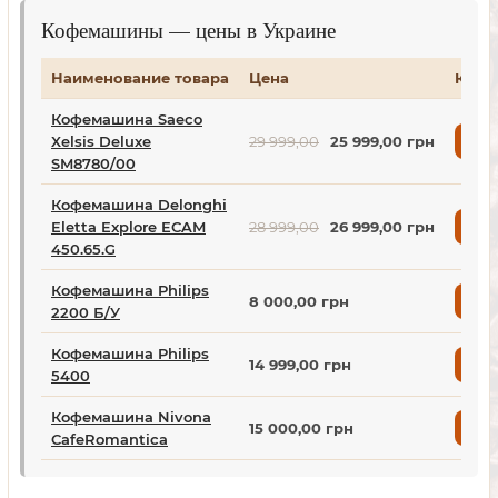
Кофемашины — цены в Украине
Наименование товара
Цена
Купи
Кофемашина Saeco
Xelsis Deluxe
29 999,00
25 999,00 грн
Куп
SM8780/00
Кофемашина Delonghi
Eletta Explore ECAM
28 999,00
26 999,00 грн
Куп
450.65.G
Кофемашина Philips
8 000,00 грн
Куп
2200 Б/У
Кофемашина Philips
14 999,00 грн
Куп
5400
Кофемашина Nivona
15 000,00 грн
Куп
CafeRomantica