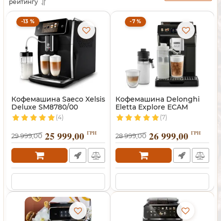
рейтингу
-13 %
-7 %
Кофемашина Saeco Xelsis
Кофемашина Delonghi
Deluxe SM8780/00
Eletta Explore ECAM
450.65.G
(4)
(7)
25 999,00
ГРН
26 999,00
ГРН
29 999,00
28 999,00