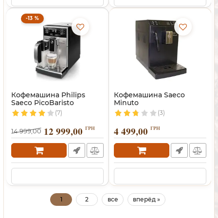
-13 %
Кофемашина Philips
Кофемашина Saeco
Saeco PicoBaristo
Minuto
(7)
(3)
12 999,00
ГРН
4 499,00
ГРН
14 999,00
1
2
все
вперёд »