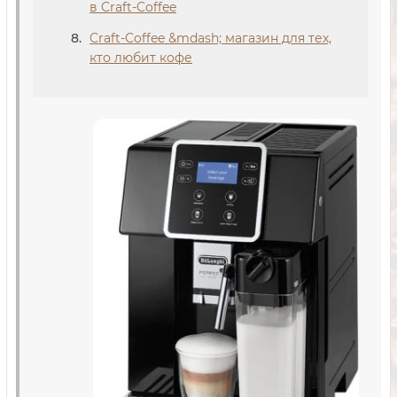
в Craft-Coffee
Craft-Coffee &mdash; магазин для тех,
кто любит кофе