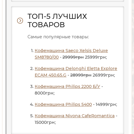
ТОП-5 ЛУЧШИХ
ТОВАРОВ
Самые популярные товары:
Кофемашина Saeco Xelsis Deluxe
SM8780/00
-
29999
грн
25999
грн
;
Кофемашина Delonghi Eletta Explore
ECAM 450.65.G
-
28999
грн
26999
грн
;
Кофемашина Philips 2200 Б/У
-
8000
грн
;
Кофемашина Philips 5400
- 14999
грн
;
Кофемашина Nivona CafeRomantica
-
15000
грн
;