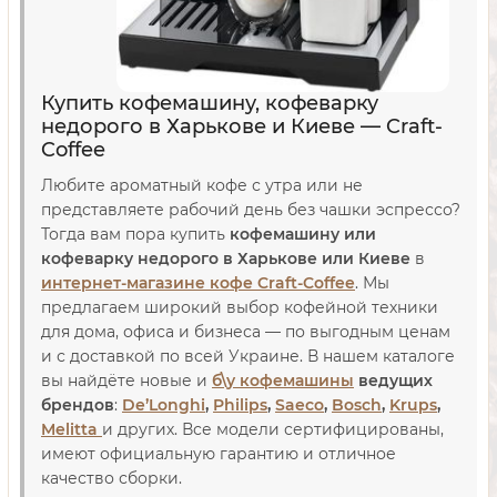
Купить кофемашину, кофеварку
недорого в Харькове и Киеве — Craft-
Coffee
Любите ароматный кофе с утра или не
представляете рабочий день без чашки эспрессо?
Тогда вам пора купить
кофемашину или
кофеварку недорого в Харькове или Киеве
в
интернет-магазине кофе Craft-Coffee
. Мы
предлагаем широкий выбор кофейной техники
для дома, офиса и бизнеса — по выгодным ценам
и с доставкой по всей Украине. В нашем каталоге
вы найдёте новые и
б\у
кофемашины
ведущих
брендов
:
De’Longhi
,
Philips
,
Saeco
,
Bosch
,
Krups
,
Melitta
и других. Все модели сертифицированы,
имеют официальную гарантию и отличное
качество сборки.