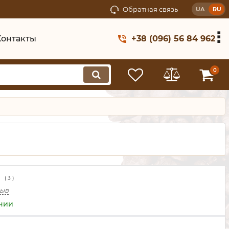
Обратная связь
UA
RU
Контакты
+38 (096) 56 84 962
0
(
3
)
зыв
ичии