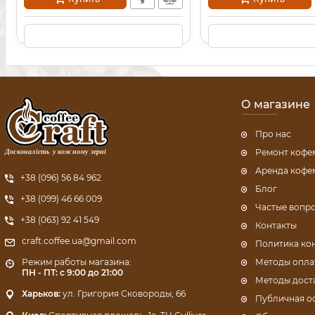
О магазине
Про нас
Досконалість у кожному зерні
Ремонт коф
Аренда коф
+38 (096) 56 84 962
Блог
+38 (099) 46 66 009
Частые вопр
+38 (063) 92 41 549
Контакты
craft.coffee.ua@gmail.com
Политика ко
Методы опла
Режим работы магазина:
ПН - ПТ: с 9:00 до 21:00
Методы дост
Харьков:
ул. Григория Сковороды, 66
Публичная о