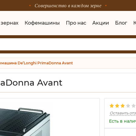
Совершенство в каждом зерне
 зернах
Кофемашины
Про нас
Акции
Блог
машина De’Longhi PrimaDonna Avant
maDonna Avant
Оставить от
Есть в нал