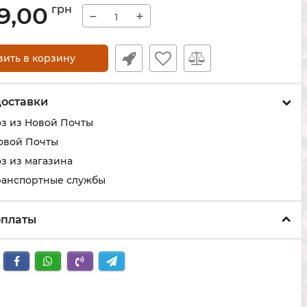
9,00
грн
−
+
вить в корзину
доставки
з из Новой Почты
овой Почты
з из магазина
ранспортные службы
оплаты