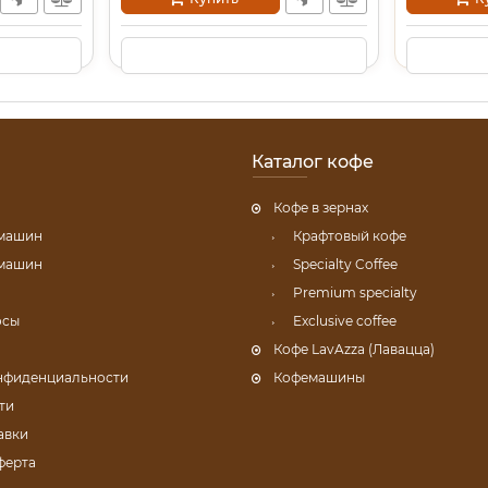
Каталог кофе
Кофе в зернах
емашин
Крафтовый кофе
емашин
Specialty Coffee
Premium specialty
осы
Exclusive coffee
Кофе LavAzza (Лавацца)
нфиденциальности
Кофемашины
ти
авки
ферта