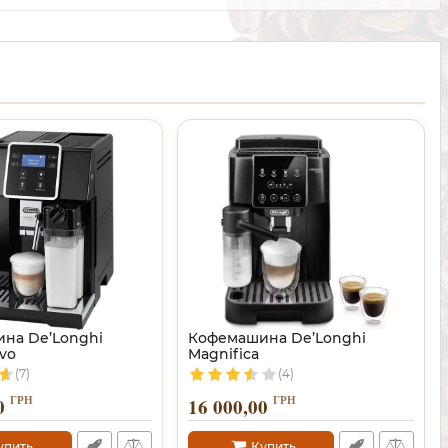
на De’Longhi
Кофемашина De’Longhi
Evo
Magnifica
(7)
(4)
ГРН
ГРН
0
16 000,00
упить
Купить