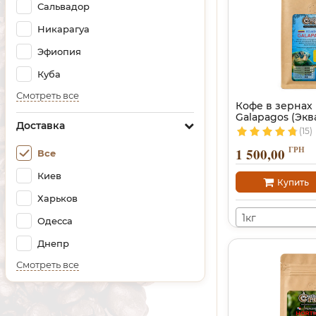
Сальвадор
Никарагуа
Эфиопия
Куба
Смотреть все
Кофе в зернах
Galapagos (Экв
Доставка
(15)
ГРН
1 500,00
Все
Киев
Купить
Харьков
1кг
Одесса
Днепр
Смотреть все