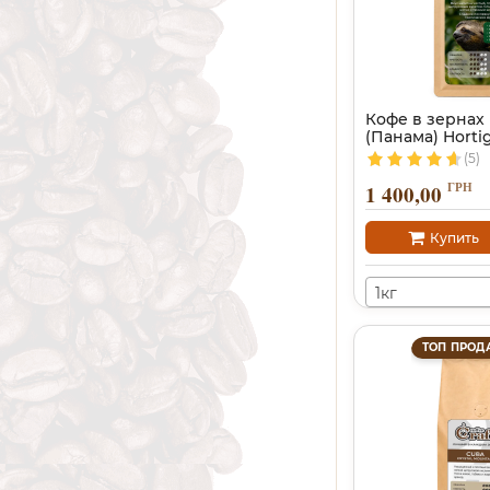
Кофе в зернах
(Панама) Hortig
(5)
ГРН
1 400,00
Купить
1кг
ТОП ПРОД