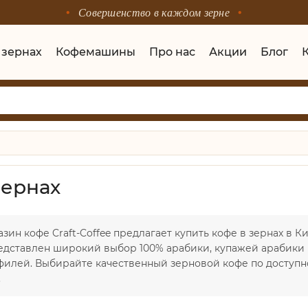
Совершенство в каждом зерне
 зернах
Кофемашины
Про нас
Акции
Блог
зернах
зин кофе Craft-Coffee предлагает купить кофе в зернах в К
редставлен широкий выбор 100% арабики, купажей арабики 
филей. Выбирайте качественный зерновой кофе по доступно
.