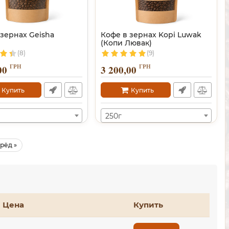
 зернах Geisha
Кофе в зернах Kopi Luwak
(Копи Лювак)
(8)
(9)
ГРН
ГРН
00
3 200,00
Купить
Купить
250г
рёд »
Цена
Купить