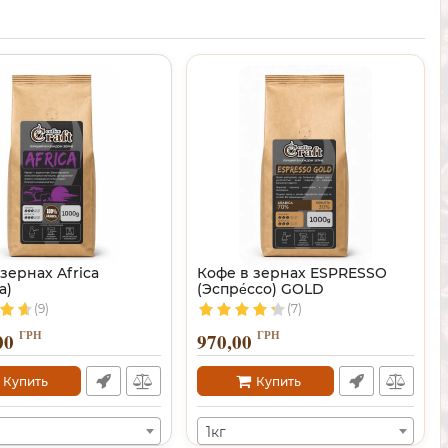
зернах Africa
Кофе в зернах ESPRESSO
а)
(Эспре́ссо) GOLD
(9)
(7)
ГРН
ГРН
00
970,00
Купить
Купить
1кг