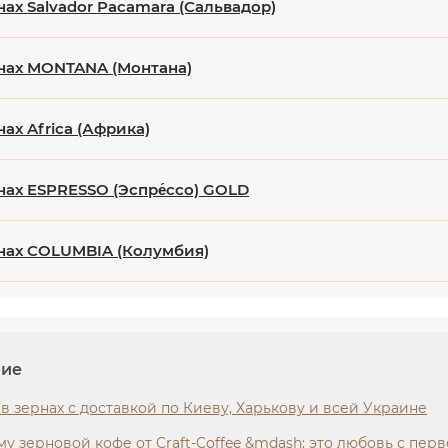
нах Salvador Pacamara (Сальвадор)
нах MONTANA (Монтана)
ах Africa (Африка)
нах ESPRESSO (Эспре́ссо) GOLD
нах COLUMBIA (Колумбия)
ние
в зернах с доставкой по Киеву, Харькову и всей Украине
у зерновой кофе от Craft-Coffee &mdash; это любовь с пер