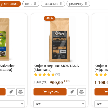
умолчанию
цене
названию
рейтингу
-10 %
Salvador
Кофе в зернах MONTANA
Кофе в 
ьвадор)
(Монтана)
(Африк
(10)
ГРН
900,00
1 100,
1 000,00
Купить
1кг
1кг