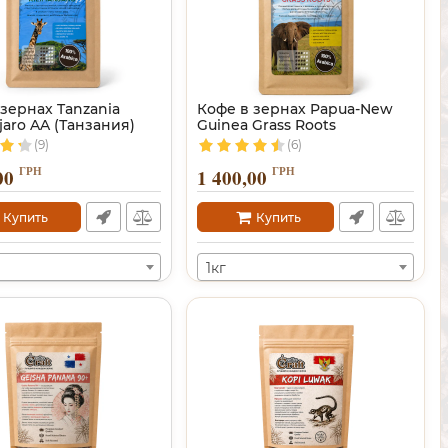
зернах Tanzania
Кофе в зернах Papua-New
jaro AA (Танзания)
Guinea Grass Roots
(9)
(6)
ГРН
ГРН
00
1 400,00
Купить
Купить
1кг