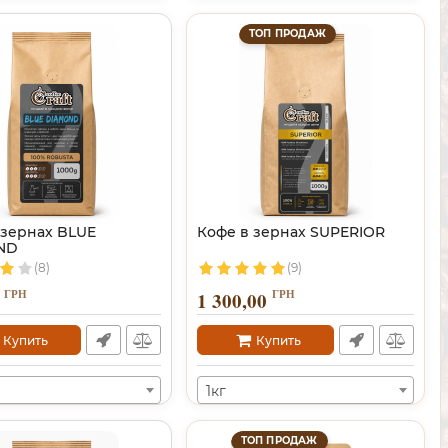
ТОП ПРОДАЖ
 зернах BLUE
Кофе в зернах SUPERIOR
ND
(8)
(9)
ГРН
ГРН
1 300,00
Купить
Купить
1кг
ТОП ПРОДАЖ