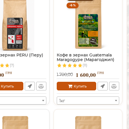
-6 %
 зернах PERU (Перу)
Кофе в зернах Guatemala
Maragogype (Марагоджип)
(7)
(11)
ГРН
ГРН
00
1 600,00
1 700,00
Купить
Купить
1кг