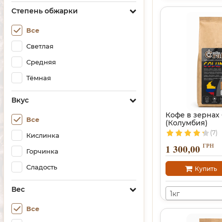
Степень обжарки
Все
Светлая
Средняя
Тёмная
Вкус
Кофе в зернах
Все
(Колумбия)
(7)
Кислинка
ГРН
1 300,00
Горчинка
Сладость
Купить
Вес
1кг
Все