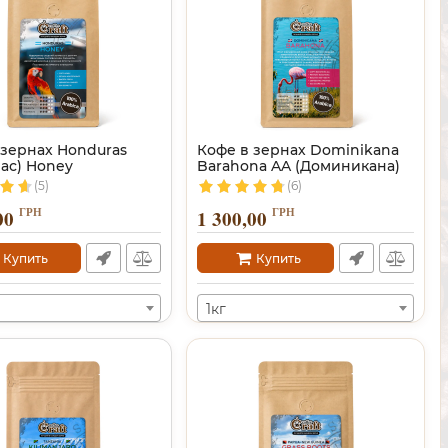
 зернах Honduras
Кофе в зернах Dominikana
рас) Honey
Barahona AA (Доминикана)
(5)
(6)
ГРН
ГРН
00
1 300,00
Купить
Купить
1кг