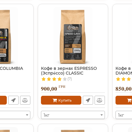
 COLUMBIA
Кофе в зернах ESPRESSO
Кофе в
(Эспре́ссо) CLASSIC
DIAMO
(7)
ГРН
900,00
850,00
Купить
1кг
1кг