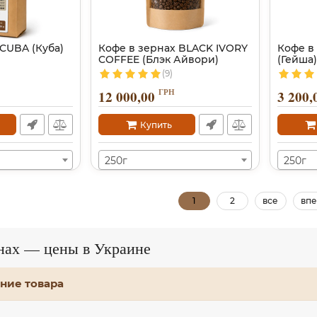
 CUBA (Куба)
Кофе в зернах BLACK IVORY
Кофе в
COFFEE (Блэк Айвори)
(Гейша)
(9)
ГРН
12 000,00
3 200,
Купить
250г
250г
1
2
все
впе
рнах — цены в Украине
ние товара