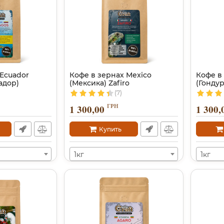
 Ecuador
Кофе в зернах Mexico
Кофе в
адор)
(Мексика) Zafiro
(Гонду
(7)
ГРН
1 300,00
1 300,
Купить
1кг
1кг