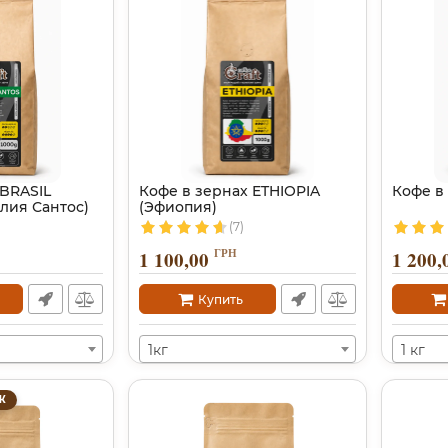
 BRASIL
Кофе в зернах ETHIOPIA
Кофе в
лия Сантос)
(Эфиопия)
(7)
ГРН
1 100,00
1 200,
Купить
1кг
1 кг
Ж