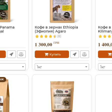
 Panama
Кофе в зернах Ethiopia
Кофе в 
al
(Эфиопия) Agaro
Kiliman
(8)
ГРН
1 300,00
1 400,
Купить
1кг
1кг
АЖ