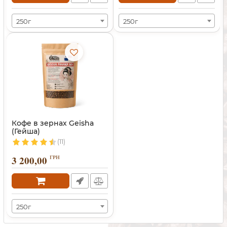
250г
250г
Кофе в зернах Geisha
(Гейша)
(11)
3 200,00
ГРН
250г