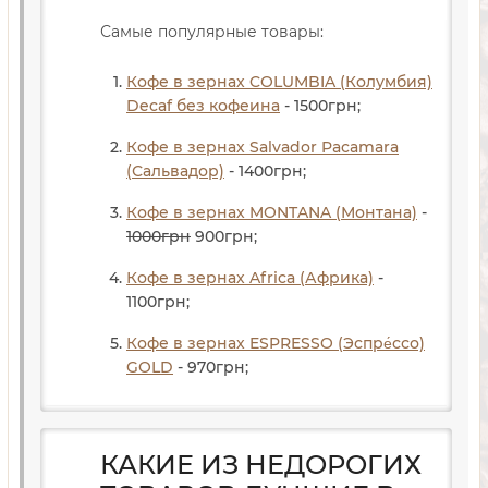
Самые популярные товары:
Кофе в зернах COLUMBIA (Колумбия)
Decaf без кофеина
- 1500
грн
;
Кофе в зернах Salvador Pacamara
(Сальвадор)
- 1400
грн
;
Кофе в зернах MONTANA (Монтана)
-
1000
грн
900
грн
;
Кофе в зернах Africa (Африка)
-
1100
грн
;
Кофе в зернах ESPRESSO (Эспре́ссо)
GOLD
- 970
грн
;
КАКИЕ ИЗ НЕДОРОГИХ