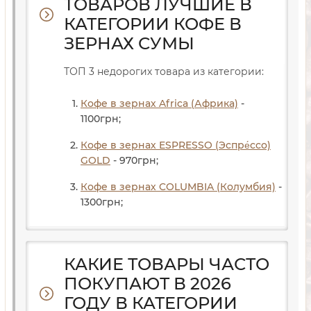
ТОВАРОВ ЛУЧШИЕ В
КАТЕГОРИИ КОФЕ В
ЗЕРНАХ СУМЫ
ТОП 3 недорогих товара из категории:
Кофе в зернах Africa (Африка)
-
1100
грн
;
Кофе в зернах ESPRESSO (Эспре́ссо)
GOLD
- 970
грн
;
Кофе в зернах COLUMBIA (Колумбия)
-
1300
грн
;
КАКИЕ ТОВАРЫ ЧАСТО
ПОКУПАЮТ В 2026
ГОДУ В КАТЕГОРИИ