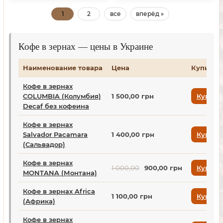
1
2
все
вперёд »
Кофе в зернах — цены в Украине
Наименование товара
Цена
Купить
Кофе в зернах
COLUMBIA (Колумбия)
1 500,00 грн
Купить
Decaf без кофеина
Кофе в зернах
Salvador Pacamara
1 400,00 грн
Купить
(Сальвадор)
Кофе в зернах
1 000,00
900,00 грн
Купить
MONTANA (Монтана)
Кофе в зернах Africa
1 100,00 грн
Купить
(Африка)
Кофе в зернах