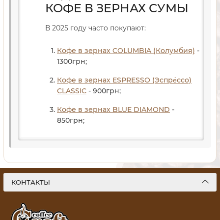
КОФЕ В ЗЕРНАХ СУМЫ
В 2025 году часто покупают:
Кофе в зернах COLUMBIA (Колумбия)
-
1300
грн
;
Кофе в зернах ESPRESSO (Эспре́ссо)
CLASSIC
- 900
грн
;
Кофе в зернах BLUE DIAMOND
-
850
грн
;
КОНТАКТЫ