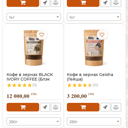
1кг
1кг
Кофе в зернах BLACK
Кофе в зернах Geisha
IVORY COFFEE (Блэк
(Гейша)
Айвори)
(11)
(10)
12 000,00
ГРН
3 200,00
ГРН
250г
250г