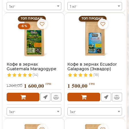
1кг
1 кг
ТОП ПРОДАЖ
ТОП ПРОДАЖ
-6 %
Кофе в зернах
Кофе в зернах Ecuador
Guatemala Maragogype
Galapagos (Эквадор)
(Марагоджип)
(14)
(18)
1 600,00
ГРН
1 500,00
ГРН
1 700,00
1кг
1кг