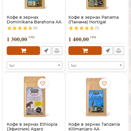
Кофе в зернах
Кофе в зернах Panama
Dominikana Barahona AA
(Панама) Hortigal
(Доминикана)
(8)
(5)
1 300,00
ГРН
1 400,00
ГРН
1кг
1кг
Кофе в зернах Ethiopia
Кофе в зернах Tanzania
(Эфиопия) Agaro
Kilimanjaro AA