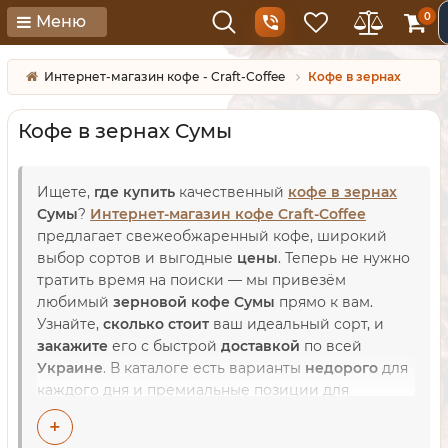
0
Меню
Интернет-магазин кофе - Craft-Coffee
Кофе в зернах
Кофе в зернах Сумы
Ищете,
где купить
качественный
кофе в зернах
Сумы
?
Интернет-магазин кофе Craft-Coffee
предлагает свежеобжаренный кофе, широкий
выбор сортов и выгодные
цены
. Теперь не нужно
тратить время на поиски — мы привезём
любимый
зерновой кофе Сумы
прямо к вам.
Узнайте,
сколько стоит
ваш идеальный сорт, и
закажите
его с быстрой
доставкой
по всей
Украине
. В каталоге есть варианты
недорого
для
каждого дня и премиальные позиции для
гурманов. Мы гарантируем честную
стоимость
и
+
свежесть каждой партии. Оформите заказ на