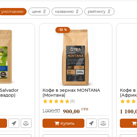
умолчанию
цене
названию
рейтингу
-10 %
Salvador
Кофе в зернах MONTANA
Кофе в 
ьвадор)
(Монтана)
(Африк
(8)
ГРН
900,00
1 100,
1 000,00
Купить