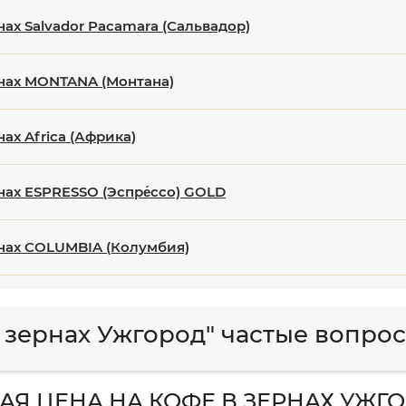
нах Salvador Pacamara (Сальвадор)
нах MONTANA (Монтана)
ах Africa (Африка)
нах ESPRESSO (Эспре́ссо) GOLD
нах COLUMBIA (Колумбия)
 зернах Ужгород" частые вопро
АЯ ЦЕНА НА КОФЕ В ЗЕРНАХ УЖГ