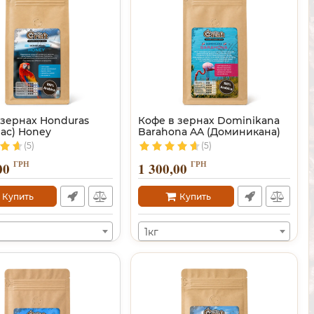
 зернах Honduras
Кофе в зернах Dominikana
рас) Honey
Barahona AA (Доминикана)
(5)
(5)
ГРН
ГРН
00
1 300,00
Купить
Купить
1кг