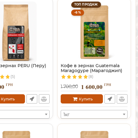
ТОП ПРОДАЖ
-6 %
 зернах PERU (Перу)
Кофе в зернах Guatemala
Maragogype (Марагоджип)
(5)
(8)
ГРН
ГРН
00
1 600,00
1 700,00
Купить
Купить
1кг