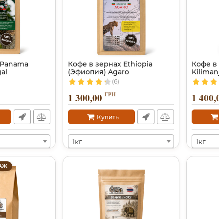
 Panama
Кофе в зернах Ethiopia
Кофе в 
al
(Эфиопия) Agaro
Kiliman
(6)
ГРН
1 300,00
1 400,
Купить
1кг
1кг
АЖ