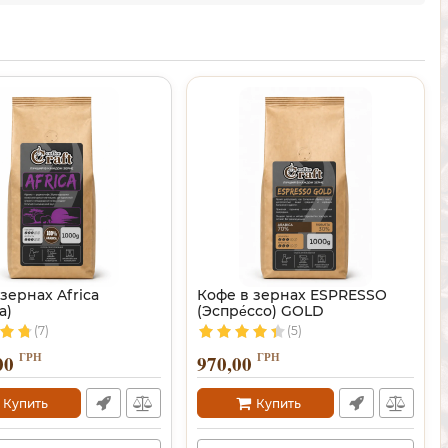
зернах Africa
Кофе в зернах ESPRESSO
а)
(Эспре́ссо) GOLD
(7)
(5)
ГРН
ГРН
00
970,00
Купить
Купить