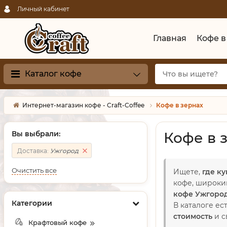
Личный кабинет
Главная
Кофе в
Каталог кофе
Интернет-магазин кофе - Craft-Coffee
Кофе в зернах
Вы выбрали:
Кофе в 
Доставка:
Ужгород
Очистить все
Ищете,
где ку
кофе, широки
кофе Ужгоро
Категории
В каталоге ес
стоимость
и с
Крафтовый кофе