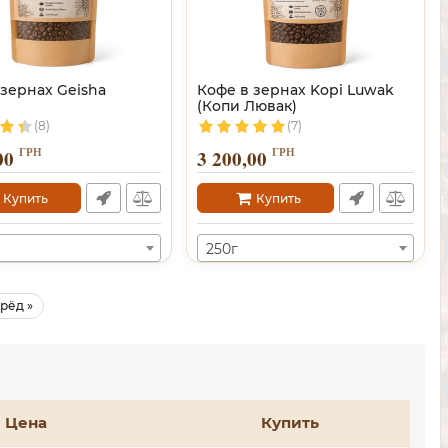
 зернах Geisha
Кофе в зернах Kopi Luwak
(Копи Лювак)
(8)
(7)
ГРН
ГРН
00
3 200,00
Купить
Купить
250г
рёд »
Цена
Купить