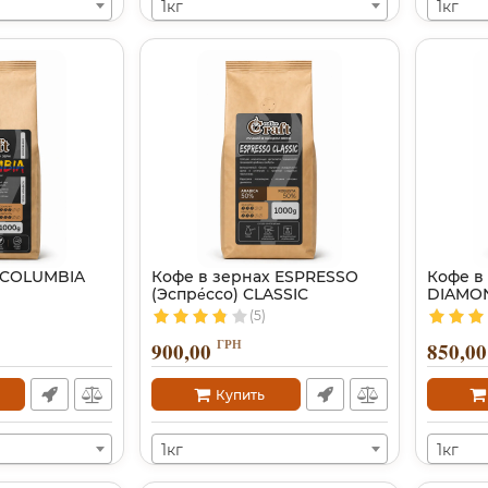
1кг
1кг
 COLUMBIA
Кофе в зернах ESPRESSO
Кофе в
(Эспре́ссо) CLASSIC
DIAMO
(5)
ГРН
900,00
850,00
Купить
1кг
1кг