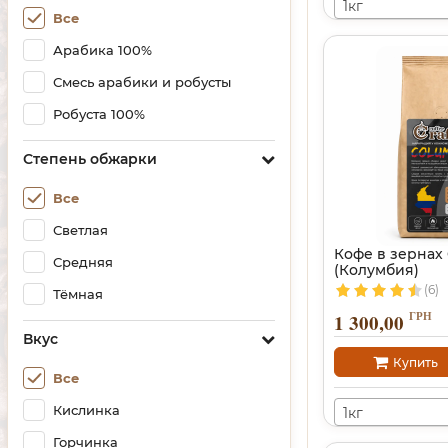
1кг
Все
Арабика 100%
Смесь арабики и робусты
Робуста 100%
Степень обжарки
Все
Светлая
Кофе в зернах
Средняя
(Колумбия)
(6)
Тёмная
ГРН
1 300,00
Вкус
Купить
Все
Кислинка
1кг
Горчинка