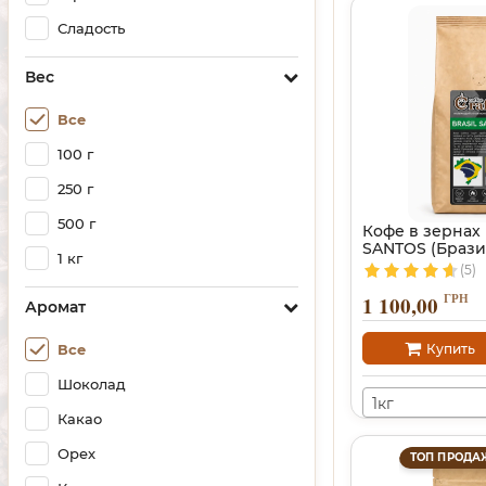
Сладость
Вес
Все
100 г
250 г
500 г
Кофе в зернах
SANTOS (Брази
1 кг
(5)
ГРН
1 100,00
Аромат
Купить
Все
Шоколад
1кг
Какао
Орех
ТОП ПРОДА