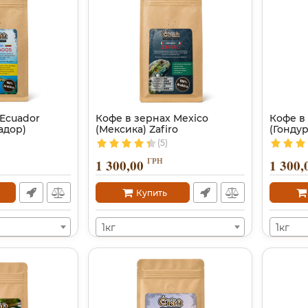
 Ecuador
Кофе в зернах Mexico
Кофе в
адор)
(Мексика) Zafiro
(Гонду
(5)
ГРН
1 300,00
1 300,
Купить
1кг
1кг