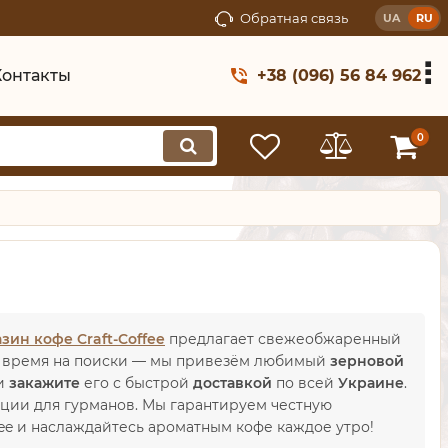
Обратная связь
UA
RU
Контакты
+38 (096) 56 84 962
0
зин кофе Craft-Coffee
предлагает свежеобжаренный
ть время на поиски — мы привезём любимый
зерновой
 и
закажите
его с быстрой
доставкой
по всей
Украине
.
ции для гурманов. Мы гарантируем честную
fee и наслаждайтесь ароматным кофе каждое утро!