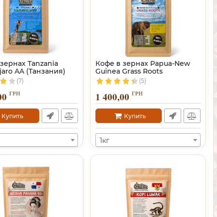
зернах Tanzania
Кофе в зернах Papua-New
jaro AA (Танзания)
Guinea Grass Roots
(7)
(5)
ГРН
ГРН
00
1 400,00
Купить
Купить
1кг