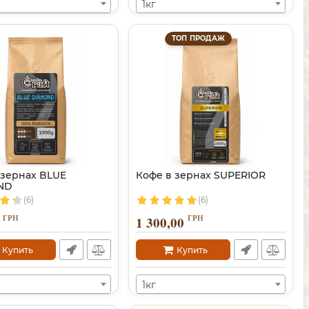
1кг
ТОП ПРОДАЖ
 зернах BLUE
Кофе в зернах SUPERIOR
ND
(6)
(6)
ГРН
ГРН
1 300,00
Купить
Купить
1кг