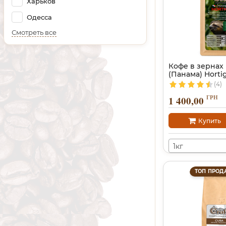
Харьков
Одесса
Смотреть все
Кофе в зернах
(Панама) Hortig
(4)
ГРН
1 400,00
Купить
1кг
ТОП ПРОД