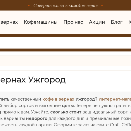
Совершенство в каждом зерне
 зернах
Кофемашины
Про нас
Акции
Блог
зернах Ужгород
пить
качественный
кофе в зернах
Ужгород
?
Интернет-мага
й выбор сортов и выгодные
цены
. Теперь не нужно трати
д
прямо к вам. Узнайте,
сколько стоит
ваш идеальный сорт,
ть варианты
недорого
для каждого дня и премиальные пози
вежесть каждой партии. Оформите заказ на сайте Craft-Cof