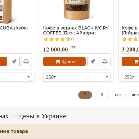
 CUBA (Куба)
Кофе в зернах BLACK IVORY
Кофе в
COFFEE (Блэк Айвори)
(Гейша)
(7)
ГРН
12 000,00
3 200,
Купить
250г
250г
1
2
все
впе
рнах — цены в Украине
ние товара