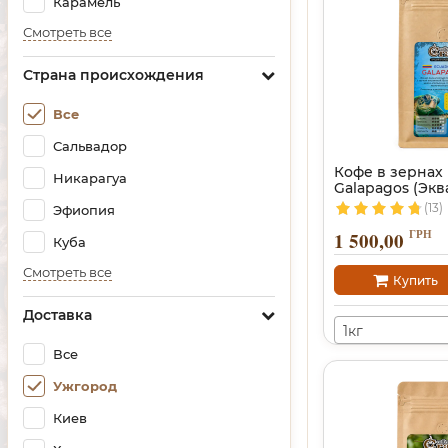
Карамель
Смотреть все
Страна происхождения
Все
Сальвадор
Кофе в зернах
Никарагуа
Galapagos (Экв
(13)
Эфиопия
ГРН
1 500,00
Куба
Смотреть все
Купить
Доставка
1кг
Все
Ужгород
Киев