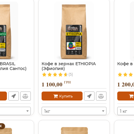
 BRASIL
Кофе в зернах ETHIOPIA
Кофе в
лия Сантос)
(Эфиопия)
(5)
ГРН
1 100,00
1 200,
Купить
1кг
1 кг
Ж