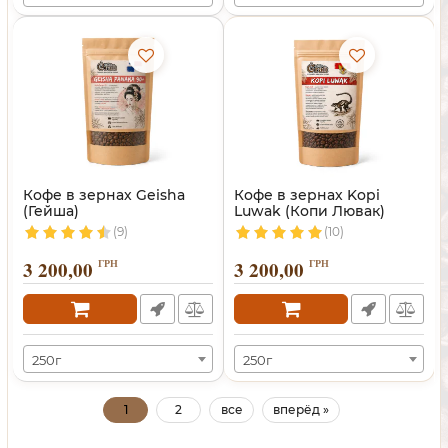
Кофе в зернах Geisha
Кофе в зернах Kopi
(Гейша)
Luwak (Копи Лювак)
(9)
(10)
3 200,00
ГРН
3 200,00
ГРН
250г
250г
1
2
все
вперёд »