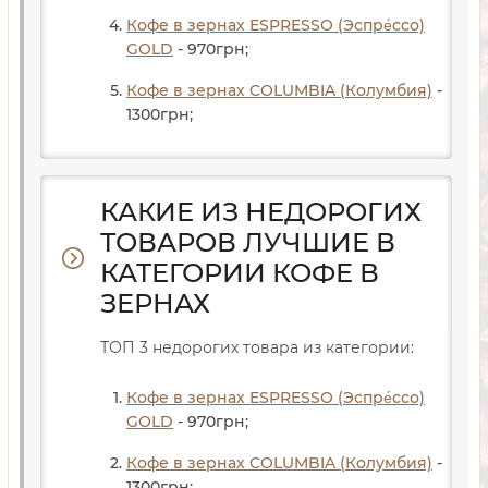
Кофе в зернах ESPRESSO (Эспре́ссо)
GOLD
- 970
грн
;
Кофе в зернах COLUMBIA (Колумбия)
-
1300
грн
;
КАКИЕ ИЗ НЕДОРОГИХ
ТОВАРОВ ЛУЧШИЕ В
КАТЕГОРИИ КОФЕ В
ЗЕРНАХ
ТОП 3 недорогих товара из категории:
Кофе в зернах ESPRESSO (Эспре́ссо)
GOLD
- 970
грн
;
Кофе в зернах COLUMBIA (Колумбия)
-
1300
грн
;