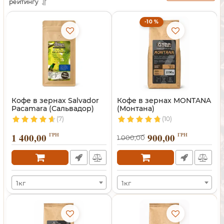
рейтингу
-10 %
Кофе в зернах Salvador
Кофе в зернах MONTANA
Pacamara (Сальвадор)
(Монтана)
(7)
(10)
1 400,00
ГРН
900,00
ГРН
1 000,00
1кг
1кг