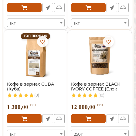
1кг
1кг
ТОП ПРОДАЖ
Кофе в зернах CUBA
Кофе в зернах BLACK
(Куба)
IVORY COFFEE (Блэк
Айвори)
(8)
(10)
1 300,00
ГРН
12 000,00
ГРН
1кг
250г