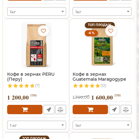
1кг
1кг
ТОП ПРОДАЖ
-6 %
Кофе в зернах PERU
Кофе в зернах
(Перу)
Guatemala Maragogype
(Марагоджип)
(7)
(12)
1 200,00
ГРН
1 600,00
ГРН
1 700,00
1 кг
1кг
ТОП ПРОДАЖ