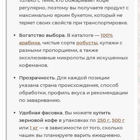
только с теми, кто обжаривает кофе
регулярно, поэтому вы получаете продукт с
максимально ярким букетом, который не
теряет своих свойств при транспортировке.
Богатство выбора
. В каталоге —
100%
арабика
, чистые сорта
робусты
, купажи с
разными пропорциями, а также
эксклюзивные микролоты для искушенных
кофеманов.
Прозрачность
. Для каждой позиции
указана страна происхождения, способ
обработки, профиль вкуса и рекомендации
по завариванию.
Удобная фасовка
. Вы можете
купить
зерновой кофе
в упаковках по
250 г
,
500 г
или
1 кг
— в зависимости от того, сколько
чашек вы планируете варить ежедневно.