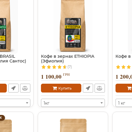
 BRASIL
Кофе в зернах ETHIOPIA
Кофе в
лия Сантос)
(Эфиопия)
(7)
ГРН
1 100,00
1 200,
Купить
1кг
1 кг
Ж