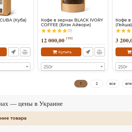
 CUBA (Куба)
Кофе в зернах BLACK IVORY
Кофе в
COFFEE (Блэк Айвори)
(Гейша)
(11)
ГРН
12 000,00
3 200,
Купить
250г
250г
1
2
все
впе
рнах — цены в Украине
ние товара