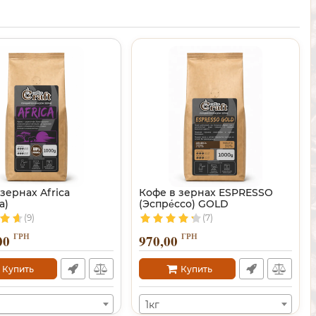
зернах Africa
Кофе в зернах ESPRESSO
а)
(Эспре́ссо) GOLD
(9)
(7)
ГРН
ГРН
00
970,00
Купить
Купить
1кг