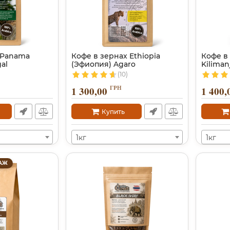
 Panama
Кофе в зернах Ethiopia
Кофе в 
al
(Эфиопия) Agaro
Kiliman
(10)
ГРН
1 300,00
1 400,
Купить
1кг
1кг
АЖ