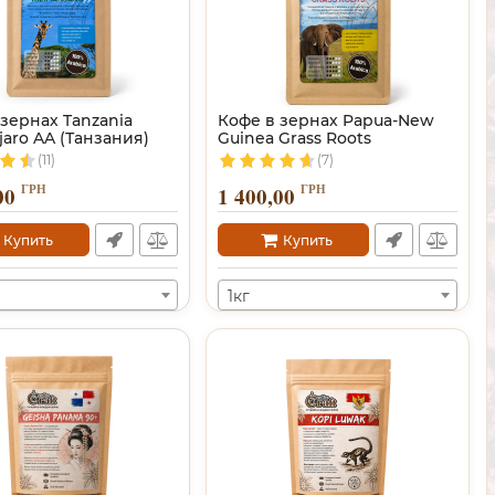
зернах Tanzania
Кофе в зернах Papua-New
jaro AA (Танзания)
Guinea Grass Roots
(11)
(7)
ГРН
ГРН
00
1 400,00
Купить
Купить
1кг