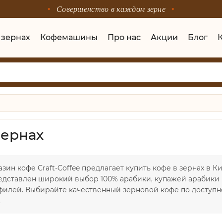
Совершенство в каждом зерне
 зернах
Кофемашины
Про нас
Акции
Блог
зернах
зин кофе Craft-Coffee предлагает купить кофе в зернах в К
редставлен широкий выбор 100% арабики, купажей арабики 
филей. Выбирайте качественный зерновой кофе по доступно
.