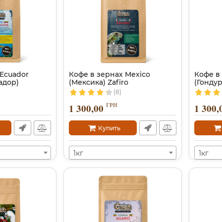
 Ecuador
Кофе в зернах Mexico
Кофе в
адор)
(Мексика) Zafiro
(Гонду
(8)
ГРН
1 300,00
1 300,
Купить
1кг
1кг