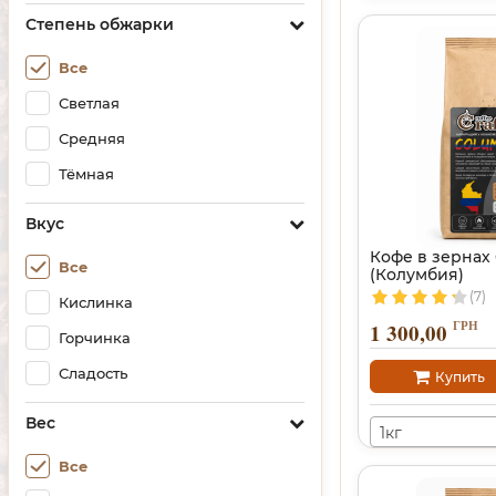
Степень обжарки
Все
Светлая
Средняя
Тёмная
Вкус
Кофе в зернах
Все
(Колумбия)
(7)
Кислинка
ГРН
1 300,00
Горчинка
Сладость
Купить
Вес
1кг
Все