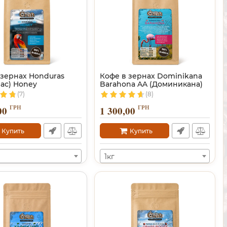
 зернах Honduras
Кофе в зернах Dominikana
рас) Honey
Barahona AA (Доминикана)
(7)
(8)
ГРН
ГРН
00
1 300,00
Купить
Купить
1кг