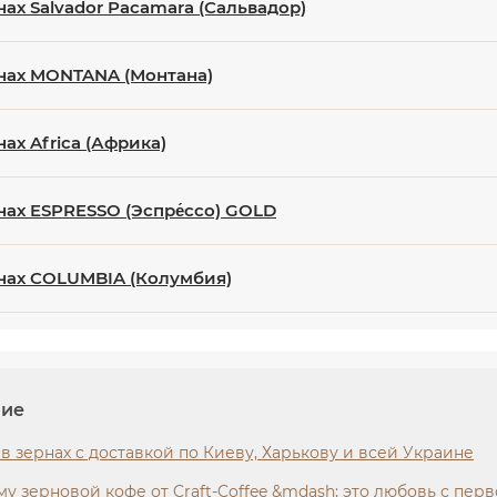
нах Salvador Pacamara (Сальвадор)
нах MONTANA (Монтана)
ах Africa (Африка)
нах ESPRESSO (Эспре́ссо) GOLD
нах COLUMBIA (Колумбия)
ние
в зернах с доставкой по Киеву, Харькову и всей Украине
у зерновой кофе от Craft-Coffee &mdash; это любовь с пер