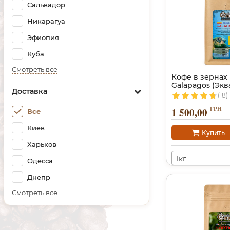
Сальвадор
Никарагуа
Эфиопия
Куба
Смотреть все
Кофе в зернах
Galapagos (Экв
Доставка
(18)
ГРН
1 500,00
Все
Киев
Купить
Харьков
1кг
Одесса
Днепр
Смотреть все