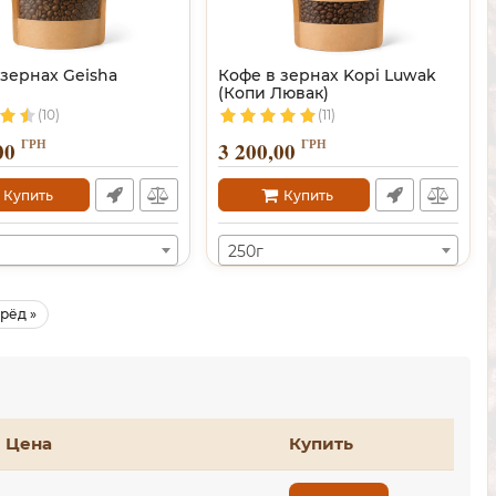
 зернах Geisha
Кофе в зернах Kopi Luwak
(Копи Лювак)
(10)
(11)
ГРН
ГРН
00
3 200,00
Купить
Купить
250г
рёд »
Цена
Купить