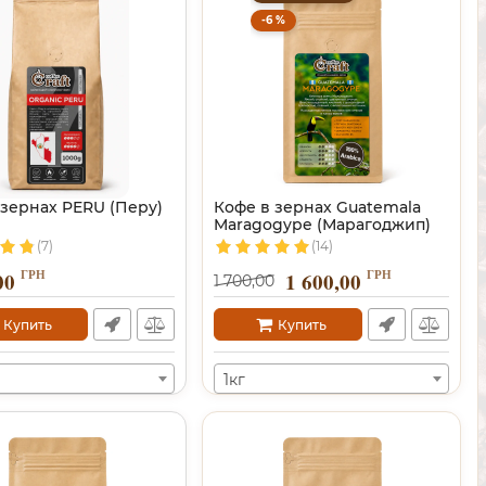
-6 %
 зернах PERU (Перу)
Кофе в зернах Guatemala
Maragogype (Марагоджип)
(7)
(14)
ГРН
ГРН
00
1 600,00
1 700,00
Купить
Купить
1кг