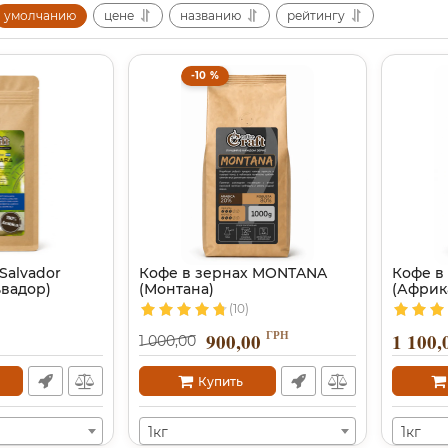
умолчанию
цене
названию
рейтингу
-10 %
Salvador
Кофе в зернах MONTANA
Кофе в 
ьвадор)
(Монтана)
(Африк
(10)
ГРН
900,00
1 100,
1 000,00
Купить
1кг
1кг