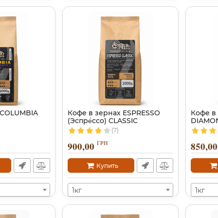
 COLUMBIA
Кофе в зернах ESPRESSO
Кофе в
(Эспре́ссо) CLASSIC
DIAMO
(7)
ГРН
900,00
850,00
Купить
1кг
1кг