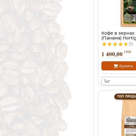
Кофе в зернах
(Панама) Hortig
(5)
ГРН
1 400,00
Купить
1кг
ТОП ПРОД