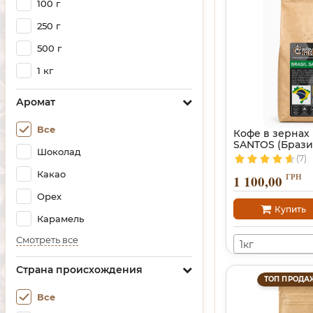
100 г
250 г
500 г
1 кг
Аромат
Все
Кофе в зернах
SANTOS (Брази
Шоколад
(7)
Какао
ГРН
1 100,00
Орех
Купить
Карамель
Смотреть все
1кг
Страна происхождения
ТОП ПРОДА
Все