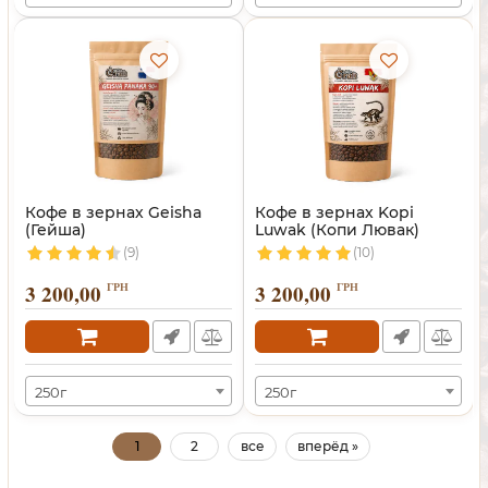
Кофе в зернах Geisha
Кофе в зернах Kopi
(Гейша)
Luwak (Копи Лювак)
(9)
(10)
3 200,00
ГРН
3 200,00
ГРН
250г
250г
1
2
все
вперёд »