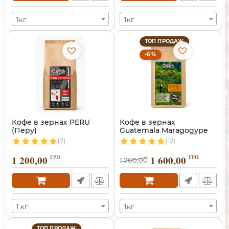
1кг
1кг
ТОП ПРОДАЖ
-6 %
Кофе в зернах PERU
Кофе в зернах
(Перу)
Guatemala Maragogype
(Марагоджип)
(7)
(12)
1 200,00
ГРН
1 600,00
ГРН
1 700,00
1 кг
1кг
ТОП ПРОДАЖ