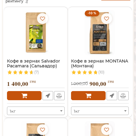
рейтингу
-10 %
Кофе в зернах Salvador
Кофе в зернах MONTANA
Pacamara (Сальвадор)
(Монтана)
(7)
(10)
1 400,00
ГРН
900,00
ГРН
1 000,00
1кг
1кг