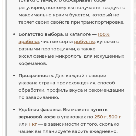
только с теми, кто обжаривает кофе
регулярно, поэтому вы получаете продукт с
максимально ярким букетом, который не
теряет своих свойств при транспортировке.
Богатство выбора
. В каталоге —
100%
арабика
, чистые сорта
робусты
, купажи с
разными пропорциями, а также
эксклюзивные микролоты для искушенных
кофеманов.
Прозрачность
. Для каждой позиции
указана страна происхождения, способ
обработки, профиль вкуса и рекомендации
по завариванию.
Удобная фасовка
. Вы можете
купить
зерновой кофе
в упаковках по
250 г
,
500 г
или
1 кг
— в зависимости от того, сколько
чашек вы планируете варить ежедневно.