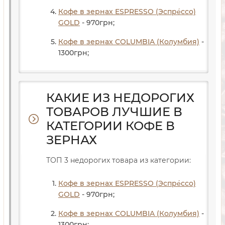
Кофе в зернах ESPRESSO (Эспре́ссо)
GOLD
- 970
грн
;
Кофе в зернах COLUMBIA (Колумбия)
-
1300
грн
;
КАКИЕ ИЗ НЕДОРОГИХ
ТОВАРОВ ЛУЧШИЕ В
КАТЕГОРИИ КОФЕ В
ЗЕРНАХ
ТОП 3 недорогих товара из категории:
Кофе в зернах ESPRESSO (Эспре́ссо)
GOLD
- 970
грн
;
Кофе в зернах COLUMBIA (Колумбия)
-
1300
грн
;