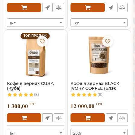
1кг
1кг
ТОП ПРОДАЖ
Кофе в зернах CUBA
Кофе в зернах BLACK
(Куба)
IVORY COFFEE (Блэк
Айвори)
(8)
(10)
1 300,00
ГРН
12 000,00
ГРН
1кг
250г