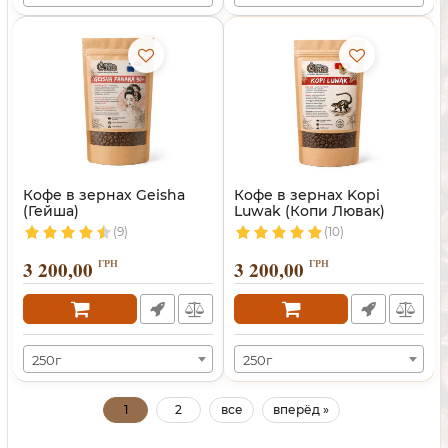
Кофе в зернах Geisha
Кофе в зернах Kopi
(Гейша)
Luwak (Копи Лювак)
(9)
(10)
3 200,00
ГРН
3 200,00
ГРН
250г
250г
1
2
все
вперёд »