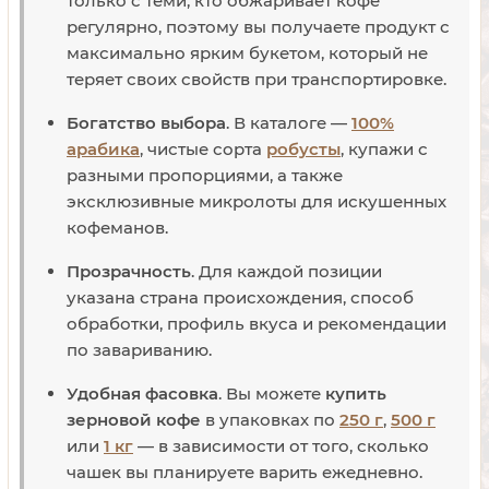
только с теми, кто обжаривает кофе
регулярно, поэтому вы получаете продукт с
максимально ярким букетом, который не
теряет своих свойств при транспортировке.
Богатство выбора
. В каталоге —
100%
арабика
, чистые сорта
робусты
, купажи с
разными пропорциями, а также
эксклюзивные микролоты для искушенных
кофеманов.
Прозрачность
. Для каждой позиции
указана страна происхождения, способ
обработки, профиль вкуса и рекомендации
по завариванию.
Удобная фасовка
. Вы можете
купить
зерновой кофе
в упаковках по
250 г
,
500 г
или
1 кг
— в зависимости от того, сколько
чашек вы планируете варить ежедневно.