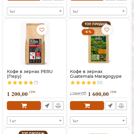
1кг
1кг
ТОП ПРОДАЖ
-6 %
Кофе в зернах PERU
Кофе в зернах
(Перу)
Guatemala Maragogype
(Марагоджип)
(7)
(12)
1 200,00
ГРН
1 600,00
ГРН
1 700,00
1 кг
1кг
ТОП ПРОДАЖ