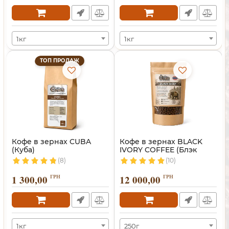
1кг
1кг
ТОП ПРОДАЖ
Кофе в зернах CUBA
Кофе в зернах BLACK
(Куба)
IVORY COFFEE (Блэк
Айвори)
(8)
(10)
1 300,00
ГРН
12 000,00
ГРН
1кг
250г