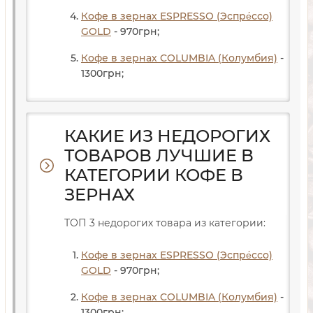
Кофе в зернах ESPRESSO (Эспре́ссо)
GOLD
- 970
грн
;
Кофе в зернах COLUMBIA (Колумбия)
-
1300
грн
;
КАКИЕ ИЗ НЕДОРОГИХ
ТОВАРОВ ЛУЧШИЕ В
КАТЕГОРИИ КОФЕ В
ЗЕРНАХ
ТОП 3 недорогих товара из категории:
Кофе в зернах ESPRESSO (Эспре́ссо)
GOLD
- 970
грн
;
Кофе в зернах COLUMBIA (Колумбия)
-
1300
грн
;