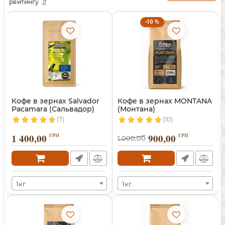
рейтингу
-10 %
Кофе в зернах Salvador
Кофе в зернах MONTANA
Pacamara (Сальвадор)
(Монтана)
(7)
(10)
1 400,00
ГРН
900,00
ГРН
1 000,00
1кг
1кг