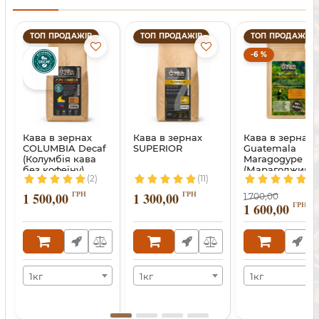
ТОП ПРОДАЖІВ
ТОП ПРОДАЖІВ
ТОП ПРОДАЖІВ
-6 %
Кава в зернах
Кава в зернах
Кава в зернах
COLUMBIA Decaf
SUPERIOR
Guatemala
(Колумбія кава
Maragogype
без кофеїну)
(Марагоджип)
(2)
(11)
(14
ГРН
ГРН
1 500,00
1 300,00
1 700,00
ГРН
1 600,00
1кг
1кг
1кг