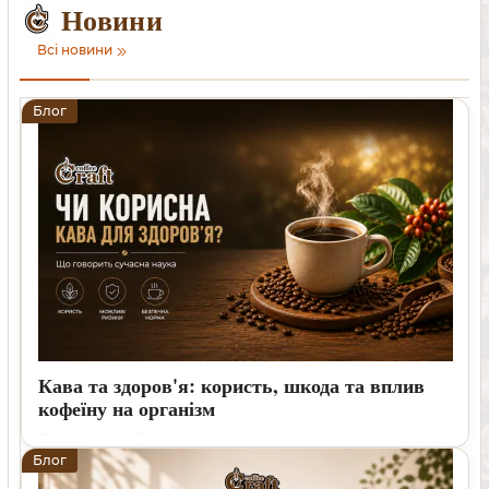
Новини
Хмельницький, Черкаси, Чернівці, Житомир, Суми, Рівне,
Івано-Франківськ, Кам'янське, Тернопіль,
Всі новини
Кропивницький, Луцьк, Бровари, Кременчук, Нікополь,
Біла Церква, Павлоград, Ужгород.
Блог
Кава та здоров'я: користь, шкода та вплив
кофеїну на організм
17 07 2026
0
Блог
Що відомо про кофеїн, індивідуальну чутливість і ситуації,
коли варто обговорити вживання кави з лікарем.