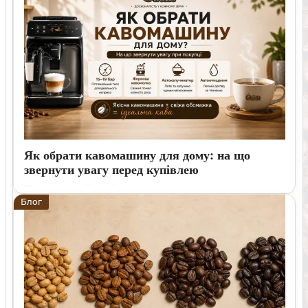
Як обрати кавомашину для дому: на що
звернути увагу перед купівлею
11 07 2026
1
8 хвилин
Блог
Пояснюємо, як обрати кавомашину для дому, на які функції
дивитися в першу чергу, які моделі підійдуть для еспресо та
молочних напоїв і яку каву краще використовувати щодня.