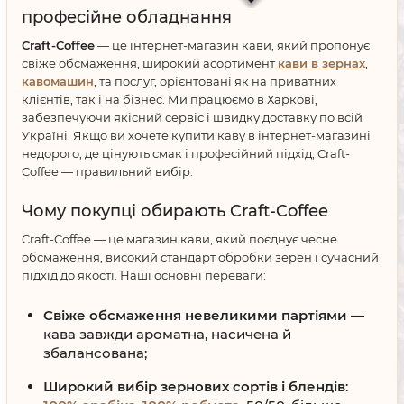
професійне обладнання
Craft-Coffee
— це інтернет-магазин кави, який пропонує
свіже обсмаження, широкий асортимент
кави в зернах
,
кавомашин
, та послуг, орієнтовані як на приватних
клієнтів, так і на бізнес. Ми працюємо в Харкові,
забезпечуючи якісний сервіс і швидку доставку по всій
Україні. Якщо ви хочете купити каву в інтернет-магазині
недорого, де цінують смак і професійний підхід, Craft-
Coffee — правильний вибір.
Чому покупці обирають Craft-Coffee
Craft-Coffee — це магазин кави, який поєднує чесне
обсмаження, високий стандарт обробки зерен і сучасний
підхід до якості. Наші основні переваги:
Свіже обсмаження невеликими партіями
—
кава завжди ароматна, насичена й
збалансована;
Широкий вибір зернових сортів і блендів
: