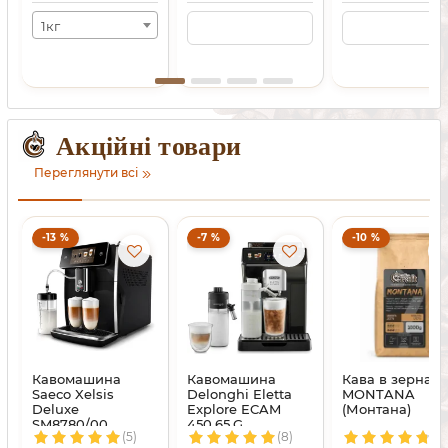
1кг
Акційні товари
Переглянути всі
-13 %
-7 %
-10 %
Кавомашина
Кавомашина
Кава в зернах
Saeco Xelsis
Delonghi Eletta
MONTANA
Deluxe
Explore ECAM
(Монтана)
SM8780/00
450.65.G
(5)
(8)
(10