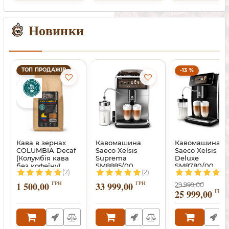
Новинки
ТОП ПРОДАЖІВ
-13 %
Кава в зернах
Кавомашина
Кавомашина
COLUMBIA Decaf
Saeco Xelsis
Saeco Xelsis
(Колумбія кава
Suprema
Deluxe
без кофеїну)
SM8885/00
SM8780/00
(2)
(2)
(5)
ГРН
ГРН
1 500,00
33 999,00
29 999,00
ГРН
25 999,00