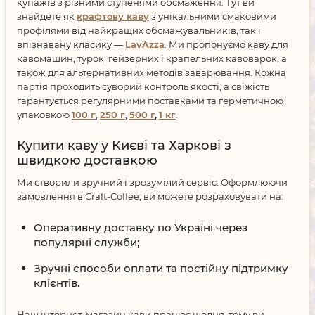
купажів з різними ступенями обсмаження. Тут ви
знайдете як
крафтову каву
з унікальними смаковими
профілями від найкращих обсмажувальників, так і
впізнавану класику —
LavAzza
. Ми пропонуємо каву для
кавомашин, турок, гейзерних і крапельних кавоварок, а
також для альтернативних методів заварювання. Кожна
партія проходить суворий контроль якості, а свіжість
гарантується регулярними поставками та герметичною
упаковкою
100 г
,
250 г
,
500 г
,
1 кг
.
Купити каву у Києві та Харкові з
швидкою доставкою
Ми створили зручний і зрозумілий сервіс. Оформлюючи
замовлення в Craft-Coffee, ви можете розраховувати на:
Оперативну доставку по Україні через
популярні служби;
Зручні способи оплати та постійну підтримку
клієнтів.
Наш інтернет-магазин кави працює щодня, тому ви