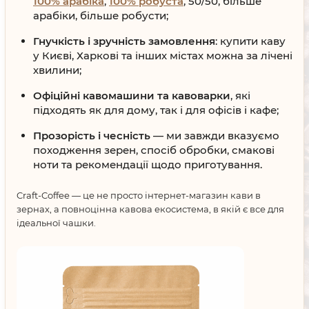
100% арабіка
,
100% робуста
, 50/50, більше
арабіки, більше робусти;
Гнучкість і зручність замовлення
: купити каву
у Києві, Харкові та інших містах можна за лічені
хвилини;
Офіційні кавомашини та кавоварки
, які
підходять як для дому, так і для офісів і кафе;
Прозорість і чесність
— ми завжди вказуємо
походження зерен, спосіб обробки, смакові
ноти та рекомендації щодо приготування.
Craft-Coffee — це не просто інтернет-магазин кави в
зернах, а повноцінна кавова екосистема, в якій є все для
ідеальної чашки.