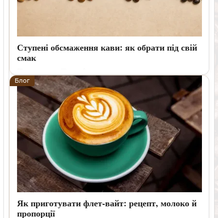
Ступені обсмаження кави: як обрати під свій
смак
26 06 2026
0
6 хвилин
Блог
Розбираємо ступені обсмаження кави, їхній вплив на
смак і аромат та критерії вибору зерна для різних
способів приготування.
Як приготувати флет-вайт: рецепт, молоко й
пропорції