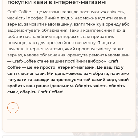
покупки кави в інтернет-магазині
Craft-Coffee — це магазин кави, де поєднуються свіжість,
чесність і професійний підхід. У нас можна купити каву в
зернах, замовити кавомашину, взяти техніку в оренду або
відремонтувати обладнання. Такий комплексний підхід
робить нас надійним партнером як для приватних
покупців, так і для професійного сегменту. Якщо ви
шукаєте інтернет-магазин, який пропонує якісну каву в
зернах, кавове обладнання, оренду та ремонт кавомашин
— Craft-Coffee стане вашим постійним вибором.
Craft
Coffee — це не просто інтернет-магазин. Це ваш гід у
світі якісної кави. Ми допоможемо вам обрати, навчимо
готувати та завжди запропонуємо той самий сорт, який
зробить ваш ранок ідеальним. Оберіть якість, оберіть
смак, оберіть Craft Coffee!
Доставка здійснюється по всій
-
Україні
Київ, Харків, Одеса, Дніпро, Львів, Запоріжжя, Кривий Ріг,
Миколаїв, Вінниця, Чернігів, Полтава, Херсон,