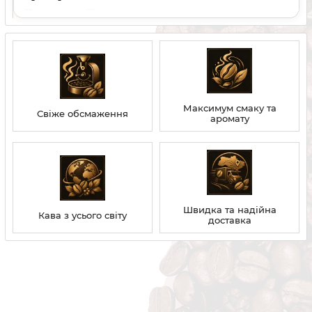
29 05 2026
0
Покроковий рецепт флет-вайт: як приготувати
еспресо, спінити молоко до мікропіни та зберегти
баланс смаку.
Максимум смаку та
Свіже обсмаження
аромату
Швидка та надійна
Кава з усього світу
доставка