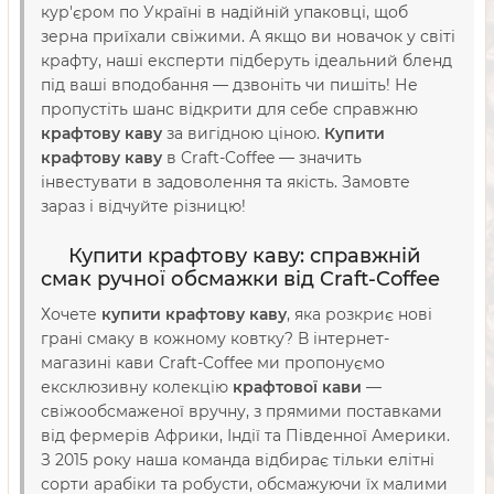
кур'єром по Україні в надійній упаковці, щоб
зерна приїхали свіжими. А якщо ви новачок у світі
крафту, наші експерти підберуть ідеальний бленд
під ваші вподобання — дзвоніть чи пишіть! Не
пропустіть шанс відкрити для себе справжню
крафтову каву
за вигідною ціною.
Купити
крафтову каву
в Craft-Coffee — значить
інвестувати в задоволення та якість. Замовте
зараз і відчуйте різницю!
Купити крафтову каву: справжній
смак ручної обсмажки від Craft-Coffee
Хочете
купити крафтову каву
, яка розкриє нові
грані смаку в кожному ковтку? В інтернет-
магазині кави Craft-Coffee ми пропонуємо
ексклюзивну колекцію
крафтової кави
—
свіжообсмаженої вручну, з прямими поставками
від фермерів Африки, Індії та Південної Америки.
З 2015 року наша команда відбирає тільки елітні
сорти арабіки та робусти, обсмажуючи їх малими