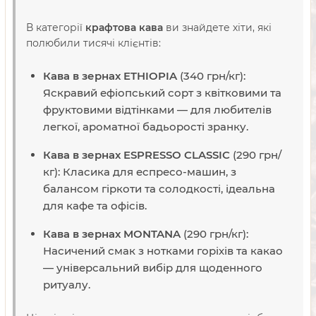
В категорії
крафтова кава
ви знайдете хіти, які
полюбили тисячі клієнтів:
Кава в зернах ETHIOPIA
(340 грн/кг):
Яскравий ефіопський сорт з квітковими та
фруктовими відтінками — для любителів
легкої, ароматної бадьорості зранку.
Кава в зернах ESPRESSO CLASSIC
(290 грн/
кг): Класика для еспресо-машин, з
балансом гіркоти та солодкості, ідеальна
для кафе та офісів.
Кава в зернах MONTANA
(290 грн/кг):
Насичений смак з нотками горіхів та какао
— універсальний вибір для щоденного
ритуалу.