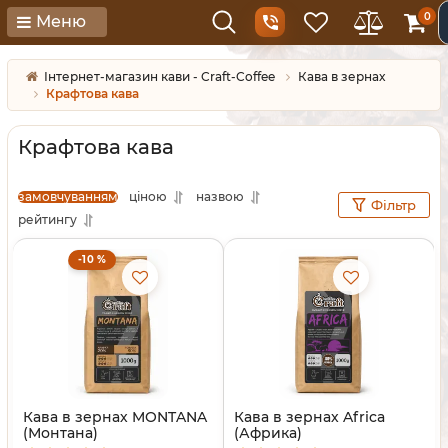
0
Меню
Інтернет-магазин кави - Craft-Coffee
Кава в зернах
Крафтова кава
Крафтова кава
замовчуванням
ціною
назвою
Фільтр
рейтингу
-10 %
Кава в зернах MONTANA
Кава в зернах Africa
(Монтана)
(Африка)