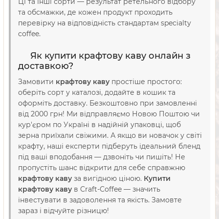
Ці та інші сорти — результат ретельного відбору
та обсмажки, де кожен продукт проходить
перевірку на відповідність стандартам specialty
coffee.
Як купити крафтову каву онлайн з
доставкою?
Замовити
крафтову каву
простіше простого:
оберіть сорт у каталозі, додайте в кошик та
оформіть доставку. Безкоштовно при замовленні
від 2000 грн! Ми відправляємо Новою Поштою чи
кур'єром по Україні в надійній упаковці, щоб
зерна приїхали свіжими. А якщо ви новачок у світі
крафту, наші експерти підберуть ідеальний бленд
під ваші вподобання — дзвоніть чи пишіть! Не
пропустіть шанс відкрити для себе справжню
крафтову каву
за вигідною ціною.
Купити
крафтову каву
в Craft-Coffee — значить
інвестувати в задоволення та якість. Замовте
зараз і відчуйте різницю!