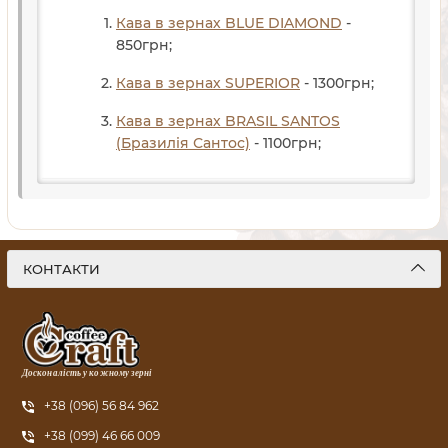
Кава в зернах BLUE DIAMOND
-
850
грн
;
Кава в зернах SUPERIOR
- 1300
грн
;
Кава в зернах BRASIL SANTOS
(Бразилія Сантос)
- 1100
грн
;
КОНТАКТИ
Досконалість у кожному зерні
+38 (096) 56 84 962
+38 (099) 46 66 009