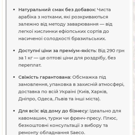
Натуральний смак без добавок
: Чиста
арабіка з нотками, які розкриваються
залежно від методу заварювання — від
легкої кислинки ефіопських сортів до
насиченої солодкості бразильських.
Доступні ціни за преміум-якість
: Від 290 грн
за 1 кг — це оптові ціни для роздрібу, без
переплат.
Свіжість гарантована
: Обсмажка під
замовлення, упаковка в захисній атмосфері,
доставка по всій Україні (Київ, Харків,
Дніпро, Одеса, Львів та інші міста).
Для всіх: від дому до бізнесу
: Ідеально для
кавомашин, турки чи френч-пресу. Плюс,
безкоштовні консультації з вибору та
ремонту обладнання Saeco.