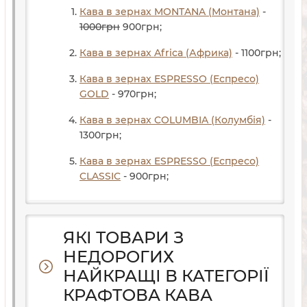
Кава в зернах MONTANA (Монтана)
-
1000
грн
900
грн
;
Кава в зернах Africa (Африка)
- 1100
грн
;
Кава в зернах ESPRESSO (Еспресо)
GOLD
- 970
грн
;
Кава в зернах COLUMBIA (Колумбія)
-
1300
грн
;
Кава в зернах ESPRESSO (Еспресо)
CLASSIC
- 900
грн
;
ЯКІ ТОВАРИ З
НЕДОРОГИХ
НАЙКРАЩІ В КАТЕГОРІЇ
КРАФТОВА КАВА