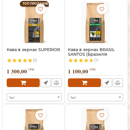
ТОП ПРОДАЖІВ
Кава в зернах SUPERIOR
Кава в зернах BRASIL
SANTOS (Бразилія
Сантос)
(9)
(7)
1 300,00
ГРН
1 100,00
ГРН
1кг
1кг