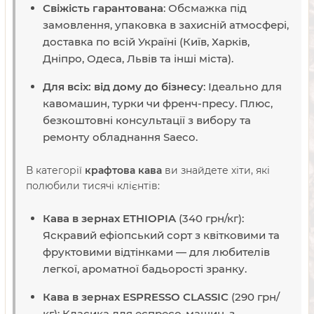
Свіжість гарантована
: Обсмажка під
замовлення, упаковка в захисній атмосфері,
доставка по всій Україні (Київ, Харків,
Дніпро, Одеса, Львів та інші міста).
Для всіх: від дому до бізнесу
: Ідеально для
кавомашин, турки чи френч-пресу. Плюс,
безкоштовні консультації з вибору та
ремонту обладнання Saeco.
В категорії
крафтова кава
ви знайдете хіти, які
полюбили тисячі клієнтів:
Кава в зернах ETHIOPIA
(340 грн/кг):
Яскравий ефіопський сорт з квітковими та
фруктовими відтінками — для любителів
легкої, ароматної бадьорості зранку.
Кава в зернах ESPRESSO CLASSIC
(290 грн/
кг): Класика для еспресо-машин, з