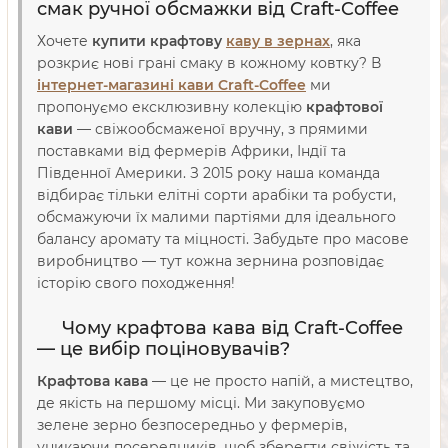
смак ручної обсмажки від Craft-Coffee
Хочете
купити крафтову
каву в зернах
, яка
розкриє нові грані смаку в кожному ковтку? В
інтернет-магазині кави Craft-Coffee
ми
пропонуємо ексклюзивну колекцію
крафтової
кави
— свіжообсмаженої вручну, з прямими
поставками від фермерів Африки, Індії та
Південної Америки. З 2015 року наша команда
відбирає тільки елітні сорти арабіки та робусти,
обсмажуючи їх малими партіями для ідеального
балансу аромату та міцності. Забудьте про масове
виробництво — тут кожна зернина розповідає
історію свого походження!
Чому крафтова кава від Craft-Coffee
— це вибір поціновувачів?
Крафтова кава
— це не просто напій, а мистецтво,
де якість на першому місці. Ми закуповуємо
зелене зерно безпосередньо у фермерів,
уникаючи посередників, щоб зберегти свіжість та