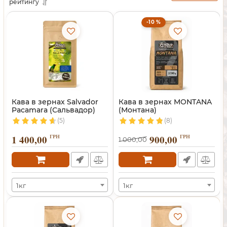
рейтингу
-10 %
Кава в зернах Salvador
Кава в зернах MONTANA
Pacamara (Сальвадор)
(Монтана)
(5)
(8)
1 400,00
ГРН
900,00
ГРН
1 000,00
1кг
1кг