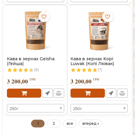
Кава в зернах Geisha
Кава в зернах Kopi
(Гейша)
Luwak (Копі Лювак)
(8)
(7)
3 200,00
ГРН
3 200,00
ГРН
250г
250г
1
2
все
вперед »