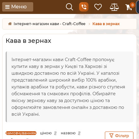
0
Меню
Інтернет-магазин кави - Craft-Coffee
Кава в зернах
Кава в зернах
Інтернет-магазин кави Craft-Coffee пропонує
купити каву в зернах у Києві та Харкові зі
швидкою доставкою по всій Україні. У каталозі
представлений широкий вибір 100% арабіки,
купажів арабіки та робусти, кави різного ступеня
обсмаження та смакових профілів. Обирайте
якісну зернову каву за доступною ціною та
оформлюйте замовлення онлайн з доставкою по
всій Україні.
замовчуванням
ціною
назвою
Фільтр