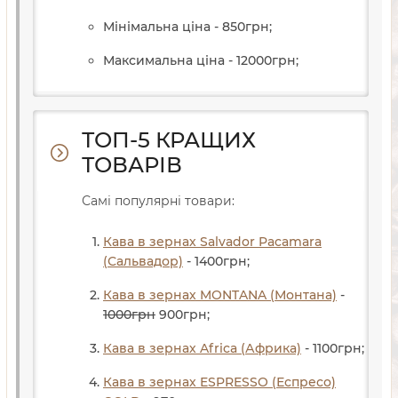
Мінімальна ціна - 850
грн
;
Максимальна ціна - 12000
грн
;
ТОП-5 КРАЩИХ
ТОВАРІВ
Самі популярні товари:
Кава в зернах Salvador Pacamara
(Сальвадор)
- 1400
грн
;
Кава в зернах MONTANA (Монтана)
-
1000
грн
900
грн
;
Кава в зернах Africa (Африка)
- 1100
грн
;
Кава в зернах ESPRESSO (Еспресо)