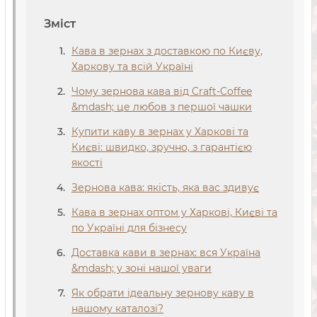
Зміст
Кава в зернах з доставкою по Києву,
Харкову та всій Україні
Чому зернова кава від Craft-Coffee
&mdash; це любов з першої чашки
Купити каву в зернах у Харкові та
Києві: швидко, зручно, з гарантією
якості
Зернова кава: якість, яка вас здивує
Кава в зернах оптом у Харкові, Києві та
по Україні для бізнесу
Доставка кави в зернах: вся Україна
&mdash; у зоні нашої уваги
Як обрати ідеальну зернову каву в
нашому каталозі?