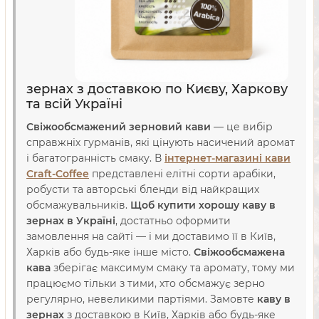
зернах з доставкою по Києву, Харкову
та всій Україні
Свіжообсмажений зерновий кави
— це вибір
справжніх гурманів, які цінують насичений аромат
і багатогранність смаку. В
інтернет-магазині кави
Craft-Coffee
представлені елітні сорти арабіки,
робусти та авторські бленди від найкращих
обсмажувальників.
Щоб купити хорошу каву в
зернах в Україні
, достатньо оформити
замовлення на сайті — і ми доставимо її в Київ,
Харків або будь-яке інше місто.
Свіжообсмажена
кава
зберігає максимум смаку та аромату, тому ми
працюємо тільки з тими, хто обсмажує зерно
регулярно, невеликими партіями. Замовте
каву в
зернах
з доставкою в Київ, Харків або будь-яке