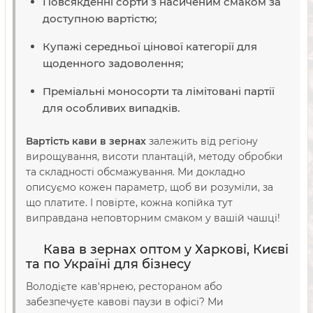
Повсякденні сорти з насиченим смаком за
доступною вартістю;
Купажі середньої цінової категорії для
щоденного задоволення;
Преміальні моносорти та лімітовані партії
для особливих випадків.
Вартість кави в зернах
залежить від регіону
вирощування, висоти плантацій, методу обробки
та складності обсмажування. Ми докладно
описуємо кожен параметр, щоб ви розуміли, за
що платите. І повірте, кожна копійка тут
виправдана неповторним смаком у вашій чашці!
Кава в зернах оптом у Харкові, Києві
та по Україні для бізнесу
Володієте кав'ярнею, рестораном або
забезпечуєте кавові паузи в офісі? Ми