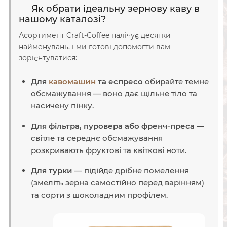
Як обрати ідеальну зернову каву в
нашому каталозі?
Асортимент Craft-Coffee налічує десятки
найменувань, і ми готові допомогти вам
зорієнтуватися:
Для
кавомашин
та еспресо
обирайте темне
обсмажування — воно дає щільне тіло та
насичену пінку.
Для фільтра, пуровера або френч-преса
—
світле та середнє обсмажування
розкривають фруктові та квіткові ноти.
Для турки
— підійде дрібне помелення
(змеліть зерна самостійно перед варінням)
та сорти з шоколадним профілем.