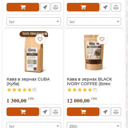
1кг
1кг
ТОП ПРОДАЖІВ
Кава в зернах CUBA
Кава в зернах BLACK
(Куба)
IVORY COFFEE (Блек
Айворі)
(5)
(7)
1 300,00
ГРН
12 000,00
ГРН
1кг
250г