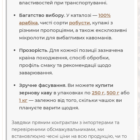
властивостей при транспортуванні.
Багатство вибору
. У каталозі —
100%
арабіка
, чисті сорти
робусти
, купажі з
різними пропорціями, а також ексклюзивні
мікролоти для вибагливих кавоманів.
Прозорість
. Для кожної позиції зазначена
країна походження, спосіб обробки,
профіль смаку та рекомендації щодо
заварювання.
Зручне фасування
. Ви можете
купити
зернову каву
в упаковках по
250 г
,
500 г
або
1 кг
— залежно від того, скільки чашок ви
плануєте варити щодня.
Завдяки прямим контрактам з імпортерами та
перевіреними обсмажувальниками, ми
встановлюємо чесні ціни на всю продукцію, чи то