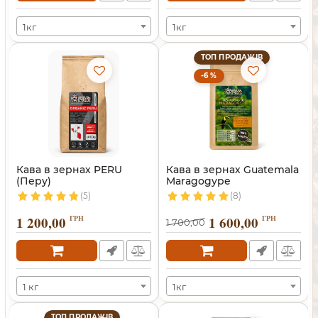
1кг
1кг
ТОП ПРОДАЖІВ
-6 %
Кава в зернах PERU
Кава в зернах Guatemala
(Перу)
Maragogype
(Марагоджип)
(5)
(8)
1 200,00
ГРН
1 600,00
ГРН
1 700,00
1 кг
1кг
ТОП ПРОДАЖІВ