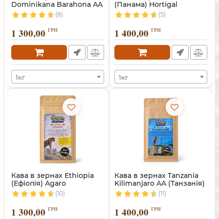
Dominikana Barahona AA
(Панама) Hortigal
(Домінікана)
(8)
(5)
1 300,00
ГРН
1 400,00
ГРН
1кг
1кг
Кава в зернах Ethiopia
Кава в зернах Tanzania
(Ефіопія) Agaro
Kilimanjaro AA (Танзанія)
(10)
(11)
1 300,00
ГРН
1 400,00
ГРН