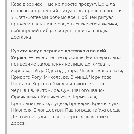
Кава в зернах — це не просто продукт. Це ціла
філософія, щоденний ритуал і джерело натхнення.
У Craft-Coffee ми робимо все, щоб цей ритуал
приносив вам лише радість: свіже обсмаження,
найширший вибір, доступні ціни та швидка
доставка.
Купити каву в зернах з доставкою по всій
Україні
— тепер це ще простіше. Ми оперативно
привозимо замовлення не лише до Києва та
Харкова, а й до Одеси, Дніпра, Львова, Запоріжжя,
Кривого Рогу, Миколаєва, Вінниці, Чернігова,
Полтави, Херсона, Хмельницького, Черкас,
Чернівців, Житомира, Сум, Рівного, Івано-
Франківська, Кам'янського, Тернополя,
Кропивницького, Луцька, Броварів, Кременчука,
Нікополя, Білої Церкви, Павлограда та Ужгорода.
Де б ви не були — свіжа зернова кава вже в
дорозі.