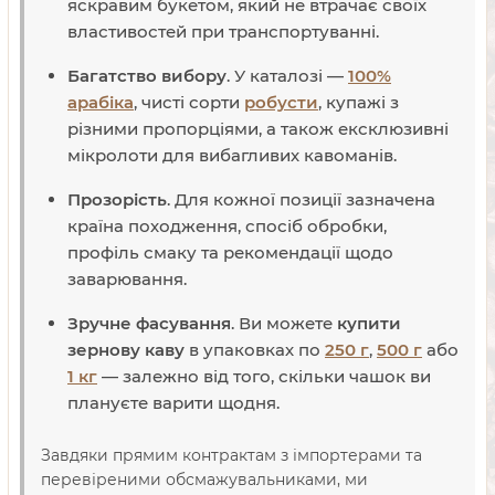
яскравим букетом, який не втрачає своїх
властивостей при транспортуванні.
Багатство вибору
. У каталозі —
100%
арабіка
, чисті сорти
робусти
, купажі з
різними пропорціями, а також ексклюзивні
мікролоти для вибагливих кавоманів.
Прозорість
. Для кожної позиції зазначена
країна походження, спосіб обробки,
профіль смаку та рекомендації щодо
заварювання.
Зручне фасування
. Ви можете
купити
зернову каву
в упаковках по
250 г
,
500 г
або
1 кг
— залежно від того, скільки чашок ви
плануєте варити щодня.
Завдяки прямим контрактам з імпортерами та
перевіреними обсмажувальниками, ми