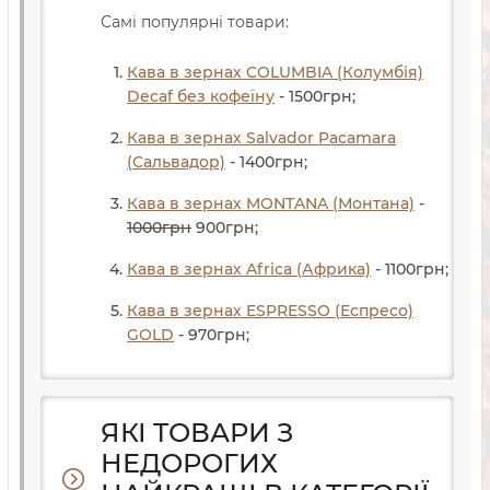
Самі популярні товари:
Кава в зернах COLUMBIA (Колумбія)
Decaf без кофеїну
- 1500
грн
;
Кава в зернах Salvador Pacamara
(Сальвадор)
- 1400
грн
;
Кава в зернах MONTANA (Монтана)
-
1000
грн
900
грн
;
Кава в зернах Africa (Африка)
- 1100
грн
;
Кава в зернах ESPRESSO (Еспресо)
GOLD
- 970
грн
;
ЯКІ ТОВАРИ З
НЕДОРОГИХ