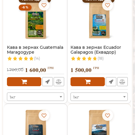
-6 %
Кава в зернах Guatemala
Кава в зернах Ecuador
Maragogype
Galapagos (Еквадор)
(Марагоджип)
(14)
(18)
1 600,00
ГРН
1 500,00
ГРН
1 700,00
1кг
1кг