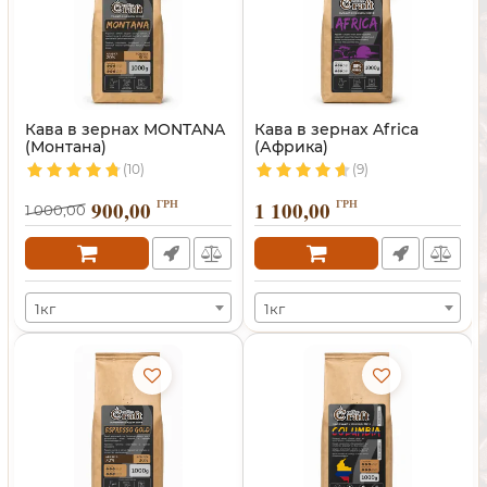
Кава в зернах MONTANA
Кава в зернах Africa
(Монтана)
(Африка)
(10)
(9)
900,00
ГРН
1 100,00
ГРН
1 000,00
1кг
1кг