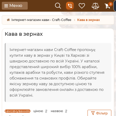
0
Меню
Інтернет-магазин кави - Craft-Coffee
Кава в зернах
Кава в зернах
Інтернет-магазин кави Craft-Coffee пропонує
купити каву в зернах у Києві та Харкові зі
швидкою доставкою по всій Україні. У каталозі
представлений широкий вибір 100% арабіки,
купажів арабіки та робусти, кави різного ступеня
обсмаження та смакових профілів. Обирайте
якісну зернову каву за доступною ціною та
оформлюйте замовлення онлайн з доставкою по
всій Україні.
замовчуванням
ціною
назвою
Фільтр