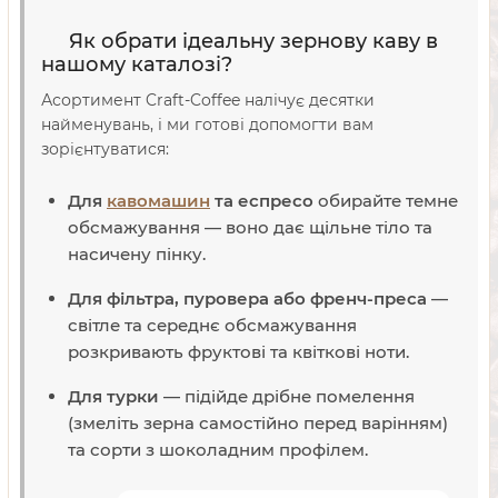
Як обрати ідеальну зернову каву в
нашому каталозі?
Асортимент Craft-Coffee налічує десятки
найменувань, і ми готові допомогти вам
зорієнтуватися:
Для
кавомашин
та еспресо
обирайте темне
обсмажування — воно дає щільне тіло та
насичену пінку.
Для фільтра, пуровера або френч-преса
—
світле та середнє обсмажування
розкривають фруктові та квіткові ноти.
Для турки
— підійде дрібне помелення
(змеліть зерна самостійно перед варінням)
та сорти з шоколадним профілем.