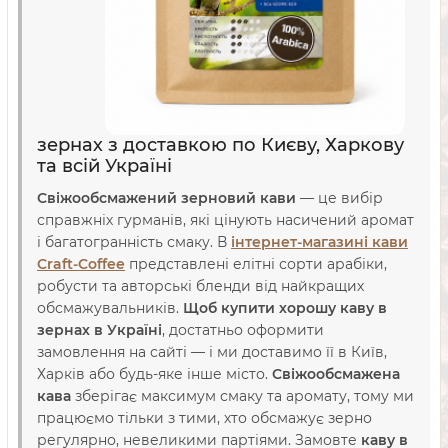
зернах з доставкою по Києву, Харкову
та всій Україні
Свіжообсмажений зерновий кави
— це вибір
справжніх гурманів, які цінують насичений аромат
і багатогранність смаку. В
інтернет-магазині кави
Craft-Coffee
представлені елітні сорти арабіки,
робусти та авторські бленди від найкращих
обсмажувальників.
Щоб купити хорошу каву в
зернах в Україні
, достатньо оформити
замовлення на сайті — і ми доставимо її в Київ,
Харків або будь-яке інше місто.
Свіжообсмажена
кава
зберігає максимум смаку та аромату, тому ми
працюємо тільки з тими, хто обсмажує зерно
регулярно, невеликими партіями. Замовте
каву в