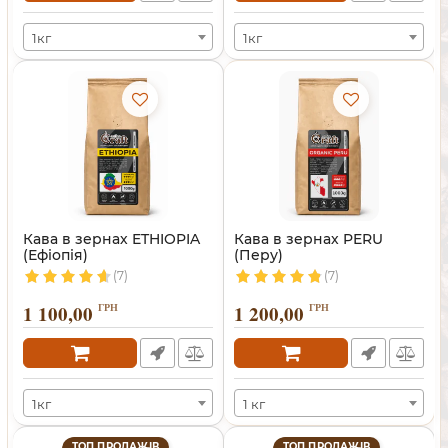
1кг
1кг
Кава в зернах ETHIOPIA
Кава в зернах PERU
(Ефіопія)
(Перу)
(7)
(7)
1 100,00
ГРН
1 200,00
ГРН
1кг
1 кг
ТОП ПРОДАЖІВ
ТОП ПРОДАЖІВ