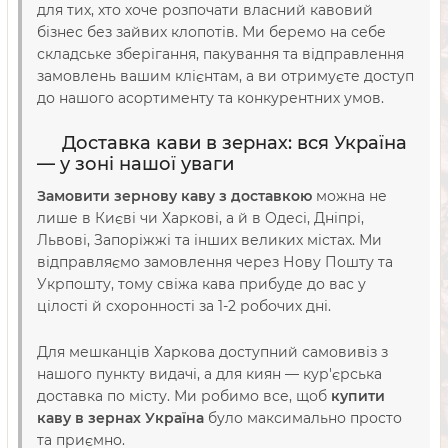
для тих, хто хоче розпочати власний кавовий
бізнес без зайвих клопотів. Ми беремо на себе
складське зберігання, пакування та відправлення
замовлень вашим клієнтам, а ви отримуєте доступ
до нашого асортименту та конкурентних умов.
Доставка кави в зернах: вся Україна
— у зоні нашої уваги
Замовити зернову каву з доставкою
можна не
лише в Києві чи Харкові, а й в Одесі, Дніпрі,
Львові, Запоріжжі та інших великих містах. Ми
відправляємо замовлення через Нову Пошту та
Укрпошту, тому свіжа кава прибуде до вас у
цілості й схоронності за 1-2 робочих дні.
Для мешканців Харкова доступний самовивіз з
нашого пункту видачі, а для киян — кур'єрська
доставка по місту. Ми робимо все, щоб
купити
каву в зернах Україна
було максимально просто
та приємно.