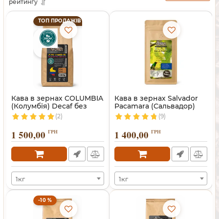
рейтингу
ТОП ПРОДАЖІВ
Кава в зернах COLUMBIA
Кава в зернах Salvador
(Колумбія) Decaf без
Pacamara (Сальвадор)
кофеїну
(2)
(9)
1 500,00
ГРН
1 400,00
ГРН
1кг
1кг
-10 %