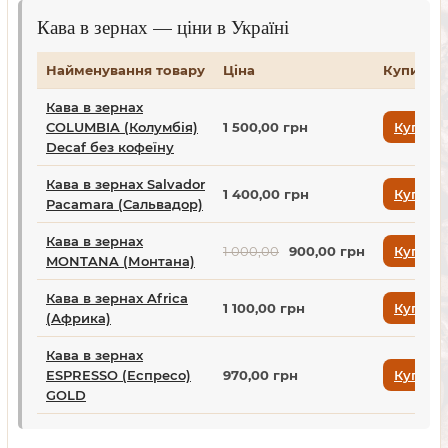
Кава в зернах — ціни в Україні
Найменування товару
Ціна
Купити
Кава в зернах
COLUMBIA (Колумбія)
1 500,00 грн
Купити
Decaf без кофеїну
Кава в зернах Salvador
1 400,00 грн
Купити
Pacamara (Сальвадор)
Кава в зернах
1 000,00
900,00 грн
Купити
MONTANA (Монтана)
Кава в зернах Africa
1 100,00 грн
Купити
(Африка)
Кава в зернах
ESPRESSO (Еспресо)
970,00 грн
Купити
GOLD