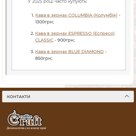
У 2025 році часто купують:
Кава в зернах COLUMBIA (Колумбія)
-
1300
грн
;
Кава в зернах ESPRESSO (Еспресо)
CLASSIC
- 900
грн
;
Кава в зернах BLUE DIAMOND
-
850
грн
;
КОНТАКТИ
Досконалість у кожному зерні