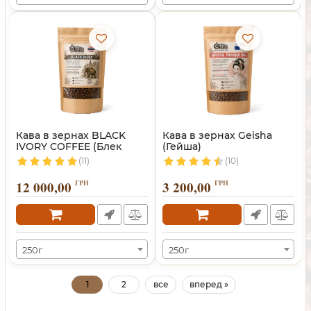
Кава в зернах BLACK
Кава в зернах Geisha
IVORY COFFEE (Блек
(Гейша)
Айворі)
(11)
(10)
12 000,00
ГРН
3 200,00
ГРН
250г
250г
1
2
все
вперед »