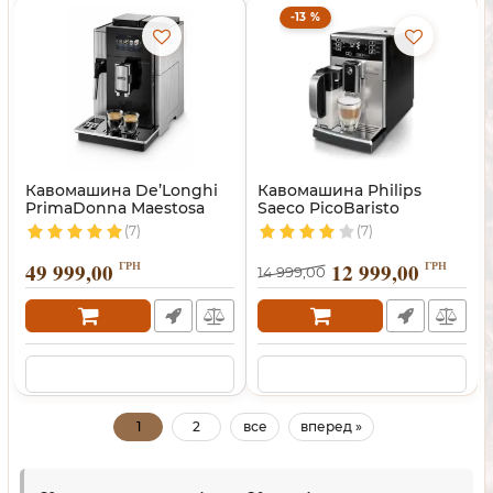
-13 %
Кавомашина De’Longhi
Кавомашина Philips
PrimaDonna Maestosa
Saeco PicoBaristo
(7)
(7)
49 999,00
ГРН
12 999,00
ГРН
14 999,00
1
2
все
вперед »