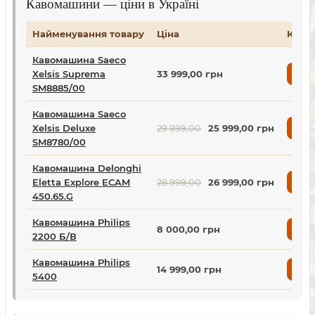
Кавомашини — ціни в Україні
Найменування товару
Ціна
Купи
Кавомашина Saeco
Xelsis Suprema
33 999,00 грн
Куп
SM8885/00
Кавомашина Saeco
Xelsis Deluxe
29 999,00
25 999,00 грн
Куп
SM8780/00
Кавомашина Delonghi
Eletta Explore ECAM
28 999,00
26 999,00 грн
Куп
450.65.G
Кавомашина Philips
8 000,00 грн
Куп
2200 Б/В
Кавомашина Philips
14 999,00 грн
Куп
5400