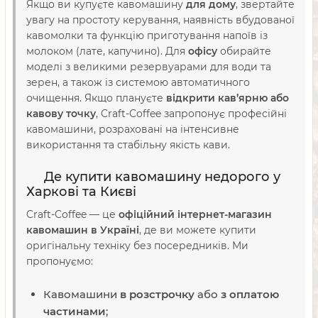
Якщо ви купуєте кавомашину
для дому
, звертайте
увагу на простоту керування, наявність вбудованої
кавомолки та функцію приготування напоїв із
молоком (лате, капучино). Для
офісу
обирайте
моделі з великими резервуарами для води та
зерен, а також із системою автоматичного
очищення. Якщо плануєте
відкрити кав’ярню або
кавову точку
, Craft-Coffee запропонує професійні
кавомашини, розраховані на інтенсивне
використання та стабільну якість кави.
Де купити кавомашину недорого у
Харкові та Києві
Craft-Coffee — це
офіційний інтернет-магазин
кавомашин в Україні
, де ви можете купити
оригінальну техніку без посередників. Ми
пропонуємо:
Кавомашини
в розстрочку
або
з оплатою
частинами
;