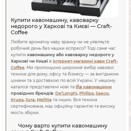
Купити кавомашину, кавоварку
недорого у Харкові та Києві — Craft-
Coffee
Любите ароматну каву зранку чи не уявляєте
робочий день без чашки еспресо? Тоді саме час
купити
кавомашину або кавоварку недорого у
Харкові чи Києві
в
інтернет-магазині кави Craft-
Coffee
. Ми пропонуємо широкий вибір кавової
техніки для дому, офісу та бізнесу — за вигідними
цінами та з доставкою по всій Україні. У нашому
каталозі представлені нові та
б\в кавомашини
провідних брендів
:
De’Longhi
,
Philips
,
Saeco
,
Krups
,
Jura
,
Melitta
та інших. Вся техніка
сертифікована, має офіційну гарантію та високу
якість збірки.
Чому варто купити кавомашину