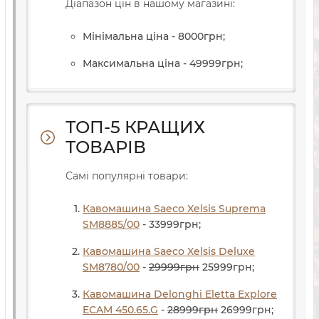
Діапазон цін в нашому магазині:
Мінімальна ціна - 8000
грн
;
Максимальна ціна - 49999
грн
;
ТОП-5 КРАЩИХ
ТОВАРІВ
Самі популярні товари:
Кавомашина Saeco Xelsis Suprema
SM8885/00
- 33999
грн
;
Кавомашина Saeco Xelsis Deluxe
SM8780/00
-
29999
грн
25999
грн
;
Кавомашина Delonghi Eletta Explore
ECAM 450.65.G
-
28999
грн
26999
грн
;