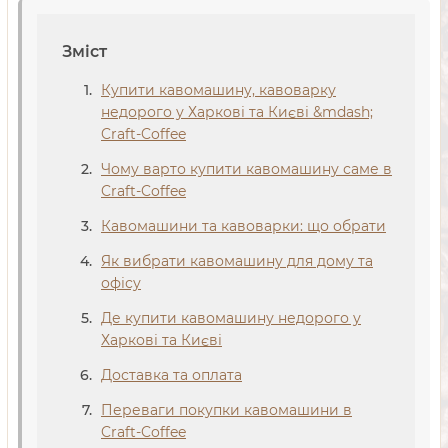
Зміст
Купити кавомашину, кавоварку
недорого у Харкові та Києві &mdash;
Craft-Coffee
Чому варто купити кавомашину саме в
Craft-Coffee
Кавомашини та кавоварки: що обрати
Як вибрати кавомашину для дому та
офісу
Де купити кавомашину недорого у
Харкові та Києві
Доставка та оплата
Переваги покупки кавомашини в
Craft-Coffee