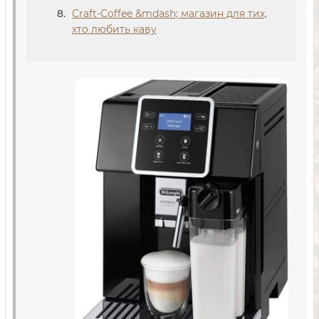
Craft-Coffee &mdash; магазин для тих,
хто любить каву