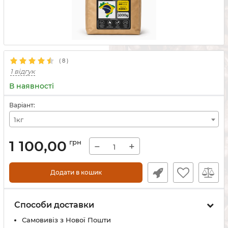
(
8
)
1 відгук
В наявності
Варіант:
1кг
1 100,00
грн
−
+
Додати в кошик
Способи доставки
Самовивіз з Нової Пошти