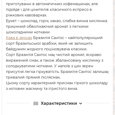
приготуванні в автоматичних кофемашинах, але
підійде і для цінителів класичного еспресо в
ріжкових кавоварках.
Букет – шоколад, горіх, какао, слабка винна кислинка.
приємний обволікаючий аромат з легкими
шоколадними нотками
Кава в зернах
Бразилія Сантос – найпопулярніший
сорт бразильської арабіки, який не залишить
байдужим жодного поціновувача класики.
Сорт Бразилія Сантос має чистий аромат, яскраво
виражений смак, а також збалансовану кислинку з
солодкуватими нотками. У напоїв з цих зерен
присутня легка гіркуватість. Бразилія Сантос залишає
тривалий пряний післясмак.
Цьому сорту характерний присмак гіркого шоколаду
з нотками жасмину та ігристого вина.
Характеристики