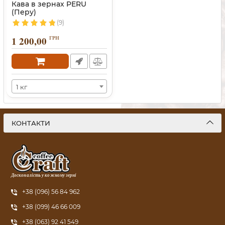
Кава в зернах PERU
(Перу)
(9)
1 200,00
ГРН
1 кг
КОНТАКТИ
Досконалість у кожному зерні
+38 (096) 56 84 962
+38 (099) 46 66 009
+38 (063) 92 41 549