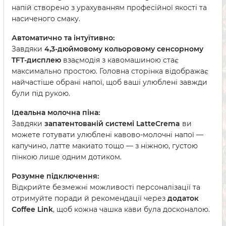
напій створено з урахуванням професійної якості та
насиченого смаку.
Автоматично та інтуїтивно:
Завдяки
4,3-дюймовому кольоровому сенсорному
TFT-дисплею
взаємодія з кавомашиною стає
максимально простою. Головна сторінка відображає
найчастіше обрані напої, щоб ваші улюблені завжди
були під рукою.
Ідеальна молочна піна:
Завдяки
запатентованій системі LatteCrema
ви
можете готувати улюблені кавово-молочні напої —
капучино, латте макиато тощо — з ніжною, густою
пінкою лише одним дотиком.
Розумне підключення:
Відкрийте безмежні можливості персоналізації та
отримуйте поради й рекомендації через
додаток
Coffee Link
, щоб кожна чашка кави була досконалою.