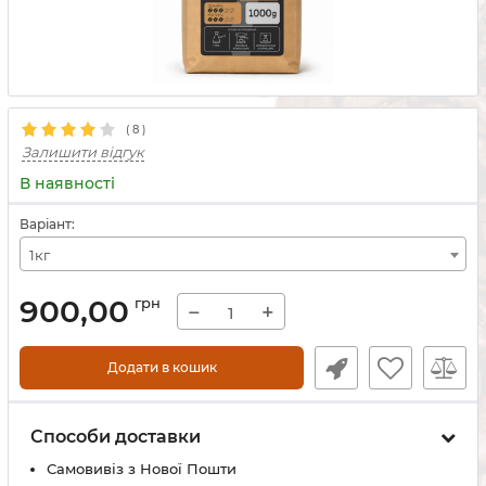
(
8
)
Залишити відгук
В наявності
Варіант:
1кг
900,00
грн
−
+
Додати в кошик
Способи доставки
Самовивіз з Нової Пошти