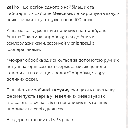
Zafiro
– це регіон одного з найбільших та
найстаріших районів
Мексики
, де вирощують каву, а
деякі ферми існують уже понад 100 років.
Кава може надходити з великих плантацій, але
більша її частина виробляється дрібними
землевласниками, зазвичай у співпраці з
кооперативами.
“Мокра”
обробка здійснюється за допомогою ручних
депульпаторів самими фермерами, якщо вони
невеликі, і на станціях вологої обробки, які є у
великих ферм.
Більшість виробників
вручну
очищають свою каву,
ферментують зерна у невеликих резервуарах,
згрібають та сушать їх на невеликих внутрішніх
двориках на своїх ділянках.
Вік дерев становить 15-35 років.