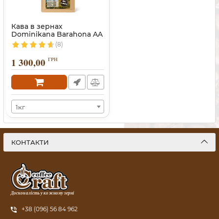
Кава в зернах
Dominikana Barahona AA
(Домінікана)
(8)
1 300,00
ГРН
1кг
КОНТАКТИ
Досконалість у кожному зерні
+38 (096) 56 84 962