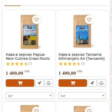
Кава в зернах Papua-
Кава в зернах Tanzania
New Guinea Grass Roots
Kilimanjaro AA (Танзанія)
(7)
(11)
1 400,00
ГРН
1 400,00
ГРН
1кг
1кг