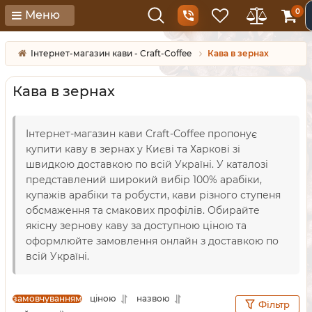
0
Меню
Інтернет-магазин кави - Craft-Coffee
Кава в зернах
Кава в зернах
Інтернет-магазин кави Craft-Coffee пропонує
купити каву в зернах у Києві та Харкові зі
швидкою доставкою по всій Україні. У каталозі
представлений широкий вибір 100% арабіки,
купажів арабіки та робусти, кави різного ступеня
обсмаження та смакових профілів. Обирайте
якісну зернову каву за доступною ціною та
оформлюйте замовлення онлайн з доставкою по
всій Україні.
замовчуванням
ціною
назвою
Фільтр