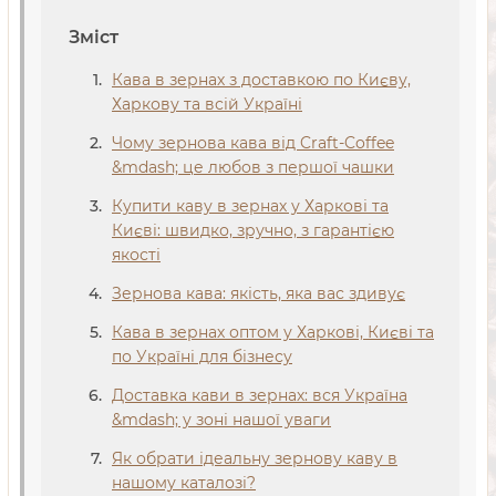
Зміст
Кава в зернах з доставкою по Києву,
Харкову та всій Україні
Чому зернова кава від Craft-Coffee
&mdash; це любов з першої чашки
Купити каву в зернах у Харкові та
Києві: швидко, зручно, з гарантією
якості
Зернова кава: якість, яка вас здивує
Кава в зернах оптом у Харкові, Києві та
по Україні для бізнесу
Доставка кави в зернах: вся Україна
&mdash; у зоні нашої уваги
Як обрати ідеальну зернову каву в
нашому каталозі?