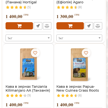
(Панама) Hortigal
(Ефіопія) Agaro
(5)
(8)
1 400,00
ГРН
1 300,00
ГРН
1кг
1кг
Кава в зернах Tanzania
Кава в зернах Papua-
Kilimanjaro AA (Танзанія)
New Guinea Grass Roots
(9)
(6)
1 400,00
ГРН
1 400,00
ГРН