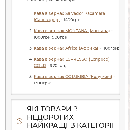
Кава в зернах Salvador Pacamara
(Сальвадор)
- 1400
грн
;
Кава в зернах MONTANA (Монтана)
-
1000
грн
900
грн
;
Кава в зернах Africa (Африка)
- 1100
грн
;
Кава в зернах ESPRESSO (Еспресо)
GOLD
- 970
грн
;
Кава в зернах COLUMBIA (Колумбія)
-
1300
грн
;
ЯКІ ТОВАРИ З
НЕДОРОГИХ
НАЙКРАЩІ В КАТЕГОРІЇ