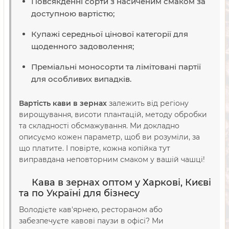
Повсякденні сорти з насиченим смаком за
доступною вартістю;
Купажі середньої цінової категорії для
щоденного задоволення;
Преміальні моносорти та лімітовані партії
для особливих випадків.
Вартість кави в зернах
залежить від регіону
вирощування, висоти плантацій, методу обробки
та складності обсмажування. Ми докладно
описуємо кожен параметр, щоб ви розуміли, за
що платите. І повірте, кожна копійка тут
виправдана неповторним смаком у вашій чашці!
Кава в зернах оптом у Харкові, Києві
та по Україні для бізнесу
Володієте кав'ярнею, рестораном або
забезпечуєте кавові паузи в офісі? Ми