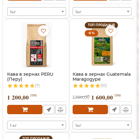
1кг
1кг
ТОП ПРОДАЖІВ
-6 %
Кава в зернах PERU
Кава в зернах Guatemala
(Перу)
Maragogype
(Марагоджип)
(7)
(10)
1 200,00
ГРН
1 600,00
ГРН
1 700,00
1 кг
1кг
ТОП ПРОДАЖІВ