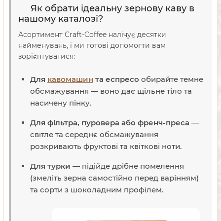
Як обрати ідеальну зернову каву в
нашому каталозі?
Асортимент Craft-Coffee налічує десятки
найменувань, і ми готові допомогти вам
зорієнтуватися:
Для
кавомашин
та еспресо
обирайте темне
обсмажування — воно дає щільне тіло та
насичену пінку.
Для фільтра, пуровера або френч-преса
—
світле та середнє обсмажування
розкривають фруктові та квіткові ноти.
Для турки
— підійде дрібне помелення
(змеліть зерна самостійно перед варінням)
та сорти з шоколадним профілем.