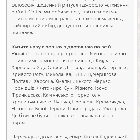
філософія, щоденний ритуал і джерело натхнення.
У Craft-Coffee ми робимо все, щоб цей ритуал
приносив вам лише радість: свіже обсмаження,
найширший вибір, доступні ціни та швидка
доставка.
Купити каву в зернах з доставкою по всій
Україні
— тепер це ще простіше. Ми оперативно
привозимо замовлення не лише до Києва та
Харкова, а й до Одеси, Дніпра, Львова, Запоріжжя,
Кривого Рогу, Миколаєва, Вінниці, Чернігова,
Полтави, Херсона, Хмельницького, Черкас,
Чернівців, Житомира, Сум, Рівного, Івано-
Франківська, Кам'янського, Тернополя,
Кропивницького, Луцька, Броварів, Кременчука,
Нікополя, Білої Церкви, Павлограда та Ужгорода.
Де б ви не були — свіжа зернова кава вже в
дорозі.
Переходьте до каталогу, обирайте свій ідеальний