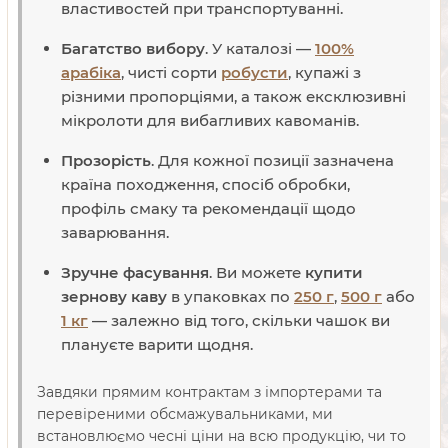
властивостей при транспортуванні.
Багатство вибору
. У каталозі —
100%
арабіка
, чисті сорти
робусти
, купажі з
різними пропорціями, а також ексклюзивні
мікролоти для вибагливих кавоманів.
Прозорість
. Для кожної позиції зазначена
країна походження, спосіб обробки,
профіль смаку та рекомендації щодо
заварювання.
Зручне фасування
. Ви можете
купити
зернову каву
в упаковках по
250 г
,
500 г
або
1 кг
— залежно від того, скільки чашок ви
плануєте варити щодня.
Завдяки прямим контрактам з імпортерами та
перевіреними обсмажувальниками, ми
встановлюємо чесні ціни на всю продукцію, чи то