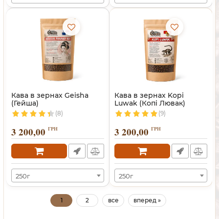
Кава в зернах Geisha
Кава в зернах Kopi
(Гейша)
Luwak (Копі Лювак)
(8)
(9)
3 200,00
ГРН
3 200,00
ГРН
250г
250г
1
2
все
вперед »