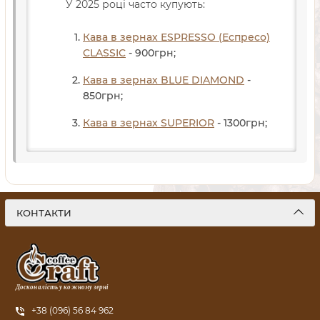
У 2025 році часто купують:
Кава в зернах ESPRESSO (Еспресо)
CLASSIC
- 900
грн
;
Кава в зернах BLUE DIAMOND
-
850
грн
;
Кава в зернах SUPERIOR
- 1300
грн
;
КОНТАКТИ
Досконалість у кожному зерні
+38 (096) 56 84 962