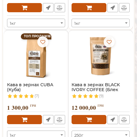
1кг
1кг
ТОП ПРОДАЖІВ
Кава в зернах CUBA
Кава в зернах BLACK
(Куба)
IVORY COFFEE (Блек
Айворі)
(7)
(9)
1 300,00
ГРН
12 000,00
ГРН
1кг
250г