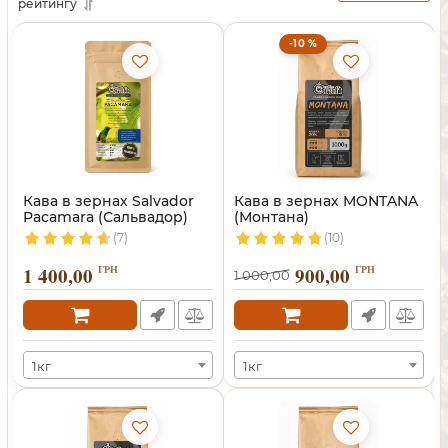
рейтингу
-10 %
Кава в зернах Salvador
Кава в зернах MONTANA
Pacamara (Сальвадор)
(Монтана)
(7)
(10)
1 400,00
ГРН
900,00
ГРН
1 000,00
1кг
1кг