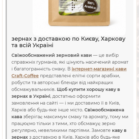
зернах з доставкою по Києву, Харкову
та всій Україні
Свіжообсмажений зерновий кави
— це вибір
справжніх гурманів, які цінують насичений аромат
і багатогранність смаку. В
інтернет-магазині кави
Craft-Coffee
представлені елітні сорти арабіки,
робусти та авторські бленди від найкращих
обсмажувальників.
Щоб купити хорошу каву в
зернах в Україні
, достатньо оформити
замовлення на сайті — і ми доставимо її в Київ,
Харків або будь-яке інше місто.
Свіжообсмажена
кава
зберігає максимум смаку та аромату, тому ми
працюємо тільки з тими, хто обсмажує зерно
регулярно, невеликими партіями. Замовте
каву в
зернах
з доставкою в Київ, Харків або будь-яке