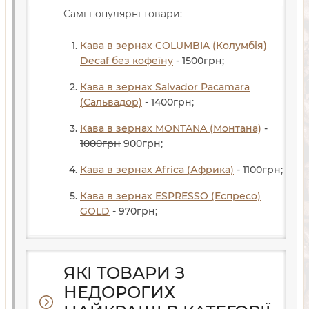
Самі популярні товари:
Кава в зернах COLUMBIA (Колумбія)
Decaf без кофеїну
- 1500
грн
;
Кава в зернах Salvador Pacamara
(Сальвадор)
- 1400
грн
;
Кава в зернах MONTANA (Монтана)
-
1000
грн
900
грн
;
Кава в зернах Africa (Африка)
- 1100
грн
;
Кава в зернах ESPRESSO (Еспресо)
GOLD
- 970
грн
;
ЯКІ ТОВАРИ З
НЕДОРОГИХ