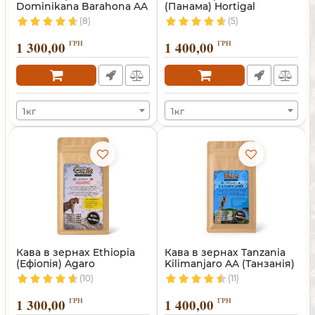
Dominikana Barahona AA
(Панама) Hortigal
(Домінікана)
(8)
(5)
1 300,00
ГРН
1 400,00
ГРН
1кг
1кг
Кава в зернах Ethiopia
Кава в зернах Tanzania
(Ефіопія) Agaro
Kilimanjaro AA (Танзанія)
(10)
(11)
1 300,00
ГРН
1 400,00
ГРН