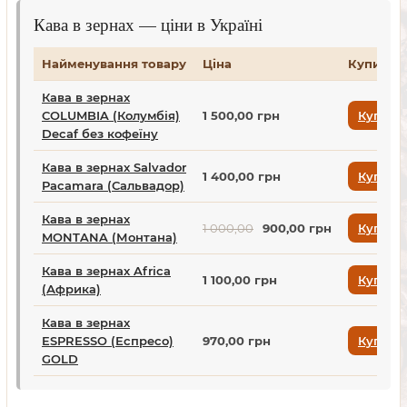
Кава в зернах — ціни в Україні
Найменування товару
Ціна
Купити
Кава в зернах
COLUMBIA (Колумбія)
1 500,00 грн
Купити
Decaf без кофеїну
Кава в зернах Salvador
1 400,00 грн
Купити
Pacamara (Сальвадор)
Кава в зернах
1 000,00
900,00 грн
Купити
MONTANA (Монтана)
Кава в зернах Africa
1 100,00 грн
Купити
(Африка)
Кава в зернах
ESPRESSO (Еспресо)
970,00 грн
Купити
GOLD