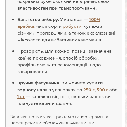
яскравим букетом, який не втрачає своїх
властивостей при транспортуванні.
Багатство вибору
. У каталозі —
100%
арабіка
, чисті сорти
робусти
, купажі з
різними пропорціями, а також ексклюзивні
мікролоти для вибагливих кавоманів.
Прозорість
. Для кожної позиції зазначена
країна походження, спосіб обробки,
профіль смаку та рекомендації щодо
заварювання.
Зручне фасування
. Ви можете
купити
зернову каву
в упаковках по
250 г
,
500 г
або
1 кг
— залежно від того, скільки чашок ви
плануєте варити щодня.
Завдяки прямим контрактам з імпортерами та
перевіреними обсмажувальниками, ми