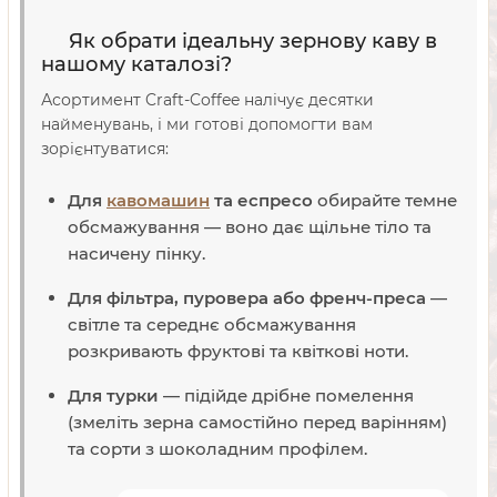
Як обрати ідеальну зернову каву в
нашому каталозі?
Асортимент Craft-Coffee налічує десятки
найменувань, і ми готові допомогти вам
зорієнтуватися:
Для
кавомашин
та еспресо
обирайте темне
обсмажування — воно дає щільне тіло та
насичену пінку.
Для фільтра, пуровера або френч-преса
—
світле та середнє обсмажування
розкривають фруктові та квіткові ноти.
Для турки
— підійде дрібне помелення
(змеліть зерна самостійно перед варінням)
та сорти з шоколадним профілем.