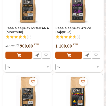
Кава в зернах MONTANA
Кава в зернах Africa
(Монтана)
(Африка)
(10)
(9)
900,00
ГРН
1 100,00
ГРН
1 000,00
1кг
1кг