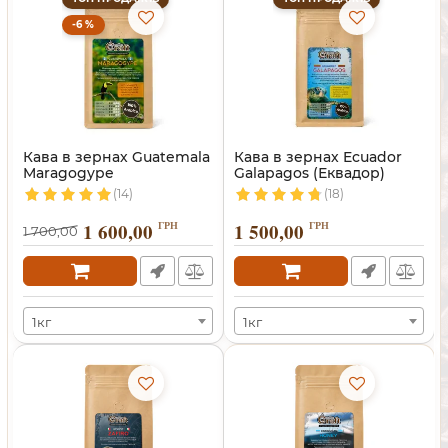
-6 %
Кава в зернах Guatemala
Кава в зернах Ecuador
Maragogype
Galapagos (Еквадор)
(Марагоджип)
(14)
(18)
1 600,00
ГРН
1 500,00
ГРН
1 700,00
1кг
1кг