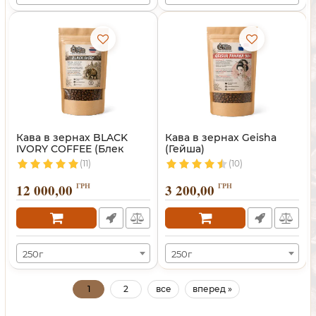
Кава в зернах BLACK
Кава в зернах Geisha
IVORY COFFEE (Блек
(Гейша)
Айворі)
(11)
(10)
12 000,00
ГРН
3 200,00
ГРН
250г
250г
1
2
все
вперед »