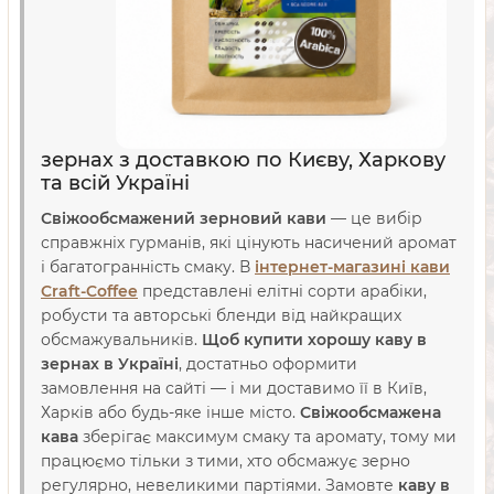
зернах з доставкою по Києву, Харкову
та всій Україні
Свіжообсмажений зерновий кави
— це вибір
справжніх гурманів, які цінують насичений аромат
і багатогранність смаку. В
інтернет-магазині кави
Craft-Coffee
представлені елітні сорти арабіки,
робусти та авторські бленди від найкращих
обсмажувальників.
Щоб купити хорошу каву в
зернах в Україні
, достатньо оформити
замовлення на сайті — і ми доставимо її в Київ,
Харків або будь-яке інше місто.
Свіжообсмажена
кава
зберігає максимум смаку та аромату, тому ми
працюємо тільки з тими, хто обсмажує зерно
регулярно, невеликими партіями. Замовте
каву в