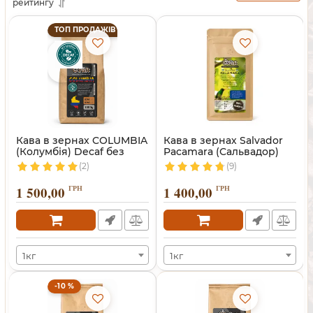
рейтингу
ТОП ПРОДАЖІВ
Кава в зернах COLUMBIA
Кава в зернах Salvador
(Колумбія) Decaf без
Pacamara (Сальвадор)
кофеїну
(2)
(9)
1 500,00
ГРН
1 400,00
ГРН
1кг
1кг
-10 %