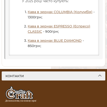
У 2025 році часто купують:
Кава в зернах COLUMBIA (Колумбія)
-
1300
грн
;
Кава в зернах ESPRESSO (Еспресо)
CLASSIC
- 900
грн
;
Кава в зернах BLUE DIAMOND
-
850
грн
;
КОНТАКТИ
Досконалість у кожному зерні