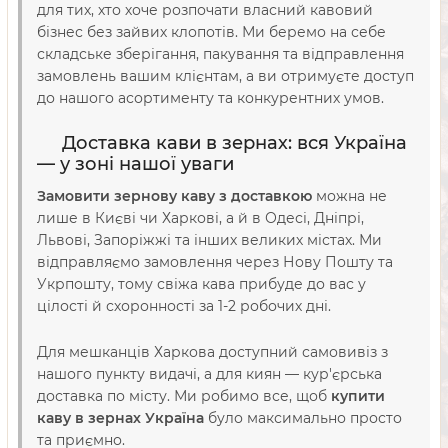
для тих, хто хоче розпочати власний кавовий
бізнес без зайвих клопотів. Ми беремо на себе
складське зберігання, пакування та відправлення
замовлень вашим клієнтам, а ви отримуєте доступ
до нашого асортименту та конкурентних умов.
Доставка кави в зернах: вся Україна
— у зоні нашої уваги
Замовити зернову каву з доставкою
можна не
лише в Києві чи Харкові, а й в Одесі, Дніпрі,
Львові, Запоріжжі та інших великих містах. Ми
відправляємо замовлення через Нову Пошту та
Укрпошту, тому свіжа кава прибуде до вас у
цілості й схоронності за 1-2 робочих дні.
Для мешканців Харкова доступний самовивіз з
нашого пункту видачі, а для киян — кур'єрська
доставка по місту. Ми робимо все, щоб
купити
каву в зернах Україна
було максимально просто
та приємно.