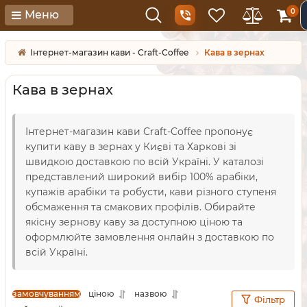
0
Меню
Інтернет-магазин кави - Craft-Coffee
Кава в зернах
Кава в зернах
Інтернет-магазин кави Craft-Coffee пропонує
купити каву в зернах у Києві та Харкові зі
швидкою доставкою по всій Україні. У каталозі
представлений широкий вибір 100% арабіки,
купажів арабіки та робусти, кави різного ступеня
обсмаження та смакових профілів. Обирайте
якісну зернову каву за доступною ціною та
оформлюйте замовлення онлайн з доставкою по
всій Україні.
замовчуванням
ціною
назвою
Фільтр