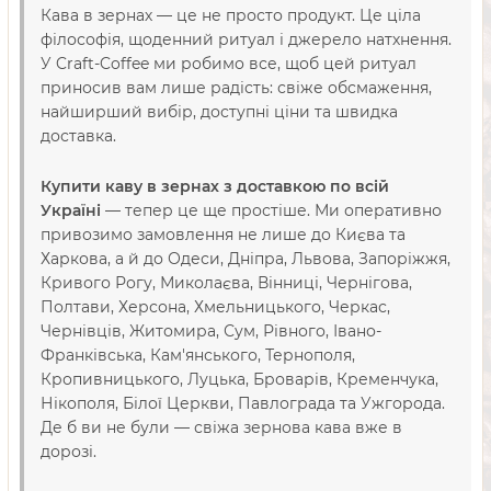
Кава в зернах — це не просто продукт. Це ціла
філософія, щоденний ритуал і джерело натхнення.
У Craft-Coffee ми робимо все, щоб цей ритуал
приносив вам лише радість: свіже обсмаження,
найширший вибір, доступні ціни та швидка
доставка.
Купити каву в зернах з доставкою по всій
Україні
— тепер це ще простіше. Ми оперативно
привозимо замовлення не лише до Києва та
Харкова, а й до Одеси, Дніпра, Львова, Запоріжжя,
Кривого Рогу, Миколаєва, Вінниці, Чернігова,
Полтави, Херсона, Хмельницького, Черкас,
Чернівців, Житомира, Сум, Рівного, Івано-
Франківська, Кам'янського, Тернополя,
Кропивницького, Луцька, Броварів, Кременчука,
Нікополя, Білої Церкви, Павлограда та Ужгорода.
Де б ви не були — свіжа зернова кава вже в
дорозі.