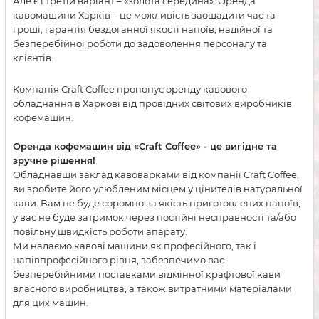
Але є і третій варіант – «золота середина». Оренда
кавомашини Харків – це можливість заощадити час та
гроші, гарантія бездоганної якості напоїв, надійної та
безперебійної роботи до задоволення персоналу та
клієнтів.
Компанія Craft Coffee пропонує оренду кавового
обладнання в Харкові від провідних світових виробників
кофемашин.
Оренда кофемашин від «Craft Coffee» - це вигідне та
зручне рішення!
Обладнавши заклад кавоварками від компанії Craft Coffee,
ви зробите його улюбленим місцем у цінителів натуральної
кави. Вам не буде соромно за якість приготовлених напоїв,
у вас не буде затримок через постійні несправності та/або
повільну швидкість роботи апарату.
Ми надаємо кавові машини як професійного, так і
напівпрофесійного рівня, забезпечимо вас
безперебійними поставками відмінної крафтової кави
власного виробництва, а також витратними матеріалами
для цих машин.