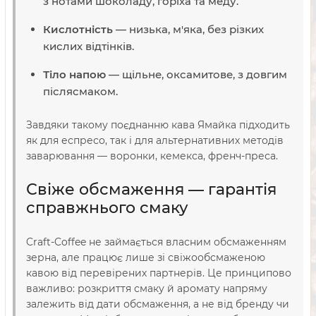
з нотами шоколаду, горіха та меду.
Кислотність
— низька, м'яка, без різких
кислих відтінків.
Тіло напою
— щільне, оксамитове, з довгим
післясмаком.
Завдяки такому поєднанню кава Ямайка підходить
як для еспресо, так і для альтернативних методів
заварювання — воронки, кемекса, френч-преса.
Свіже обсмаження — гарантія
справжнього смаку
Craft-Coffee не займається власним обсмаженням
зерна, але працює лише зі свіжообсмаженою
кавою від перевірених партнерів. Це принципово
важливо: розкриття смаку й аромату напряму
залежить від дати обсмаження, а не від бренду чи