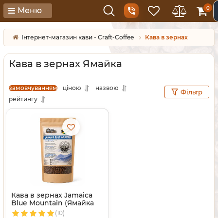
0
Меню
Інтернет-магазин кави - Craft-Coffee
Кава в зернах
Кава в зернах Ямайка
замовчуванням
ціною
назвою
Фільтр
рейтингу
Кава в зернах Jamaica
Blue Mountain (Ямайка
Блю Маунтін)
(10)