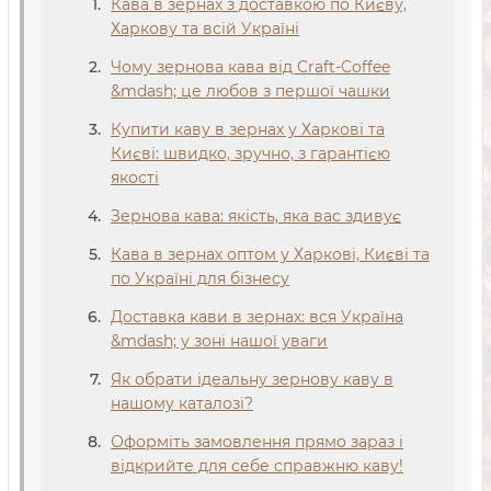
Кава в зернах з доставкою по Києву,
Харкову та всій Україні
Чому зернова кава від Craft-Coffee
&mdash; це любов з першої чашки
Купити каву в зернах у Харкові та
Києві: швидко, зручно, з гарантією
якості
Зернова кава: якість, яка вас здивує
Кава в зернах оптом у Харкові, Києві та
по Україні для бізнесу
Доставка кави в зернах: вся Україна
&mdash; у зоні нашої уваги
Як обрати ідеальну зернову каву в
нашому каталозі?
Оформіть замовлення прямо зараз і
відкрийте для себе справжню каву!