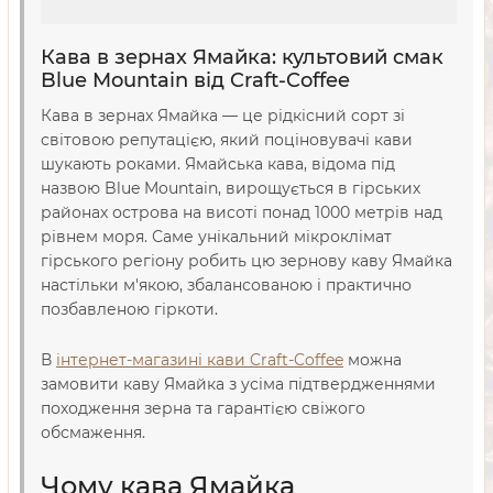
Кава в зернах Ямайка: культовий смак
Blue Mountain від Craft-Coffee
Кава в зернах Ямайка — це рідкісний сорт зі
світовою репутацією, який поціновувачі кави
шукають роками. Ямайська кава, відома під
назвою Blue Mountain, вирощується в гірських
районах острова на висоті понад 1000 метрів над
рівнем моря. Саме унікальний мікроклімат
гірського регіону робить цю зернову каву Ямайка
настільки м'якою, збалансованою і практично
позбавленою гіркоти.
В
інтернет-магазині кави Craft-Coffee
можна
замовити каву Ямайка з усіма підтвердженнями
походження зерна та гарантією свіжого
обсмаження.
Чому кава Ямайка