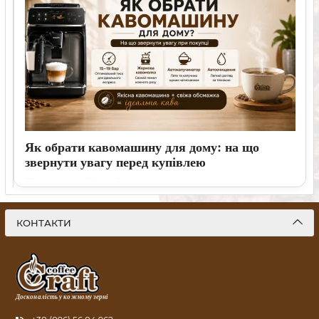
Як обрати кавомашину для дому: на що
звернути увагу перед купівлею
11 07 2026
1
8 хвилин
Пояснюємо, як обрати кавомашину для дому, на які функції
дивитися в першу чергу, які моделі підійдуть для еспресо та
КОНТАКТИ
молочних напоїв і яку каву краще використовувати щодня.
Досконалість у кожному зерні