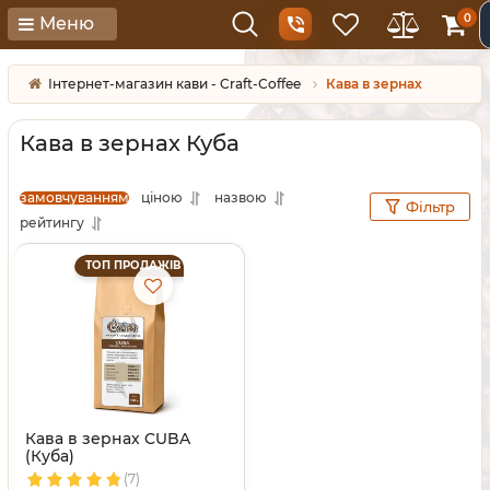
0
Меню
Інтернет-магазин кави - Craft-Coffee
Кава в зернах
Кава в зернах Куба
замовчуванням
ціною
назвою
Фільтр
рейтингу
ТОП ПРОДАЖІВ
Кава в зернах CUBA
(Куба)
(7)