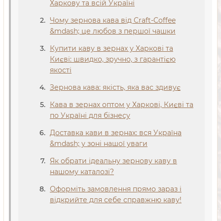
Харкову та всій Україні
Чому зернова кава від Craft-Coffee
&mdash; це любов з першої чашки
Купити каву в зернах у Харкові та
Києві: швидко, зручно, з гарантією
якості
Зернова кава: якість, яка вас здивує
Кава в зернах оптом у Харкові, Києві та
по Україні для бізнесу
Доставка кави в зернах: вся Україна
&mdash; у зоні нашої уваги
Як обрати ідеальну зернову каву в
нашому каталозі?
Оформіть замовлення прямо зараз і
відкрийте для себе справжню каву!