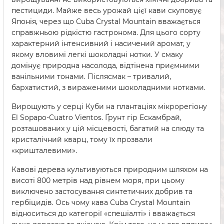
пестициди. Майже весь урожай цієї кави скуповує
Японія, через що Cuba Crystal Mountain вважається
справжньою рідкістю гастронома. Для цього сорту
характерний інтенсивний і насичений аромат, у
якому вловимі легкі шоколадні нотки. У смаку
домінує природна насолода, відтінена приємними
ванільними тонами. Післясмак – тривалий,
бархатистий, з вираженими шоколадними нотками.
Вирощують у серці Куби на плантаціях мікрорегіону
El Sopapo-Cuatro Vientos. Ґрунт гір Ескамбрай,
розташованих у цій місцевості, багатий на слюду та
кристалічний кварц, тому їх прозвали
«кришталевими».
Кавові дерева культивуються природним шляхом на
висоті 800 метрів над рівнем моря, при цьому
виключено застосування синтетичних добрив та
гербіцидів. Ось чому кава Cuba Crystal Mountain
відноситься до категорії «спешіалті» і вважається