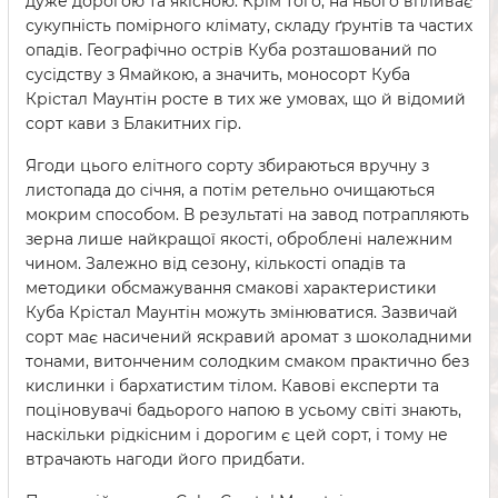
дуже дорогою та якісною. Крім того, на нього впливає
сукупність помірного клімату, складу ґрунтів та частих
опадів. Географічно острів Куба розташований по
сусідству з Ямайкою, а значить, моносорт Куба
Крістал Маунтін росте в тих же умовах, що й відомий
сорт кави з Блакитних гір.
Ягоди цього елітного сорту збираються вручну з
листопада до січня, а потім ретельно очищаються
мокрим способом. В результаті на завод потрапляють
зерна лише найкращої якості, оброблені належним
чином. Залежно від сезону, кількості опадів та
методики обсмажування смакові характеристики
Куба Крістал Маунтін можуть змінюватися. Зазвичай
сорт має насичений яскравий аромат з шоколадними
тонами, витонченим солодким смаком практично без
кислинки і бархатистим тілом. Кавові експерти та
поціновувачі бадьорого напою в усьому світі знають,
наскільки рідкісним і дорогим є цей сорт, і тому не
втрачають нагоди його придбати.