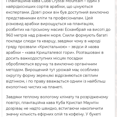
Плантаційна кава Cuba Crystal Mountain – один з
найрідкісніших сортів арабіки, що цінуються
експертами. Довгі роки він був доступний виключно
представникам еліти та професіоналам. Цей
різновид арабіки вирощується на плантаціях,
розбитих на гірському масиві Ескамбрай на висоті до
960 метрів над рівнем моря. Схили формують багаті
поклади слюди та кварцу, завдяки чому в народі
гряду прозвали «Кристальною» – звідси й назва
арабіки – «кава Кришталевої гори». Розташовані в
досить важкодоступних місцях посадки
обробляються вручну та виключно органічним
методом. Вирощений тут урожай має особливо
округлу форму зерен,які відрізняються світлим
відтінком, і по праву вважається одним із найбільш
екологічно чистих на планеті.
Завдяки теплому вологому клімату та розрідженому
повітрі, плантаційна кава Куба Кристал Маунтін
дозріває не надто швидко, встигаючи накопичити
значну кількість ефірних олій та кофеїну. У букеті