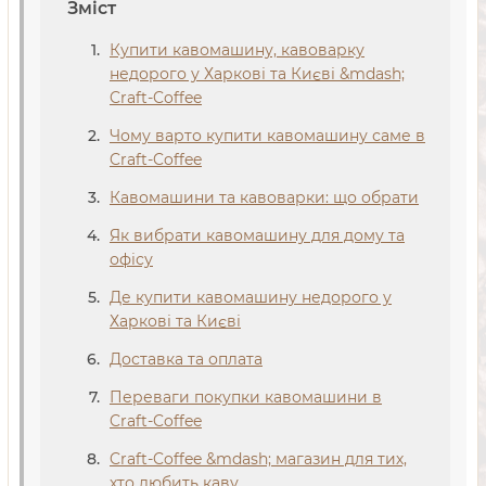
Зміст
Купити кавомашину, кавоварку
недорого у Харкові та Києві &mdash;
Craft-Coffee
Чому варто купити кавомашину саме в
Craft-Coffee
Кавомашини та кавоварки: що обрати
Як вибрати кавомашину для дому та
офісу
Де купити кавомашину недорого у
Харкові та Києві
Доставка та оплата
Переваги покупки кавомашини в
Craft-Coffee
Craft-Coffee &mdash; магазин для тих,
хто любить каву