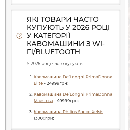
ЯКІ ТОВАРИ ЧАСТО
КУПУЮТЬ У 2026 РОЦІ
У КАТЕГОРІЇ
КАВОМАШИНИ З WI-
FI/BLUETOOTH
У 2025 році часто купують:
Кавомашина De’Longhi PrimaDonna
Elite
- 24999
грн
;
Кавомашина De’Longhi PrimaDonna
Maestosa
- 49999
грн
;
Кавомашина Philips Saeco Xelsis
-
13000
грн
;