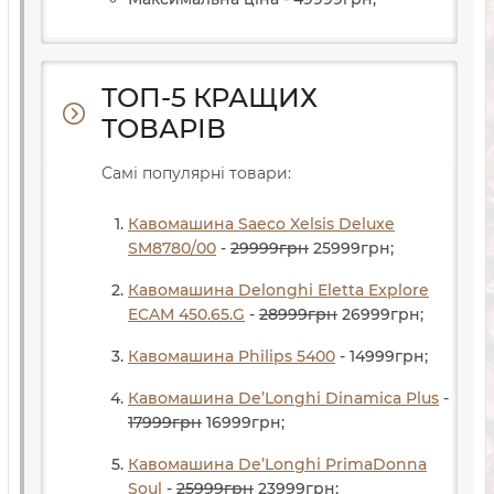
ТОП-5 КРАЩИХ
ТОВАРІВ
Самі популярні товари:
Кавомашина Saeco Xelsis Deluxe
SM8780/00
-
29999
грн
25999
грн
;
Кавомашина Delonghi Eletta Explore
ECAM 450.65.G
-
28999
грн
26999
грн
;
Кавомашина Philips 5400
- 14999
грн
;
Кавомашина De’Longhi Dinamica Plus
-
17999
грн
16999
грн
;
Кавомашина De’Longhi PrimaDonna
Soul
-
25999
грн
23999
грн
;