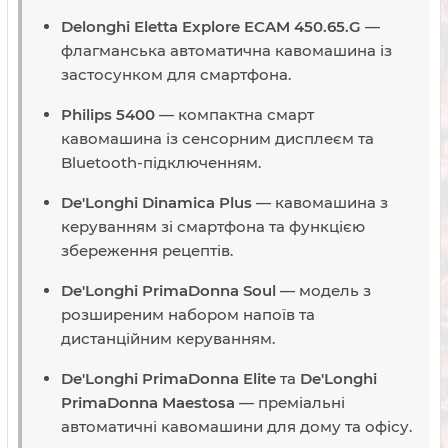
Delonghi Eletta Explore ECAM 450.65.G
—
флагманська автоматична кавомашина із
застосунком для смартфона.
Philips 5400
— компактна смарт
кавомашина із сенсорним дисплеєм та
Bluetooth-підключенням.
De'Longhi Dinamica Plus
— кавомашина з
керуванням зі смартфона та функцією
збереження рецептів.
De'Longhi PrimaDonna Soul
— модель з
розширеним набором напоїв та
дистанційним керуванням.
De'Longhi PrimaDonna Elite
та
De'Longhi
PrimaDonna Maestosa
— преміальні
автоматичні кавомашини для дому та офісу.