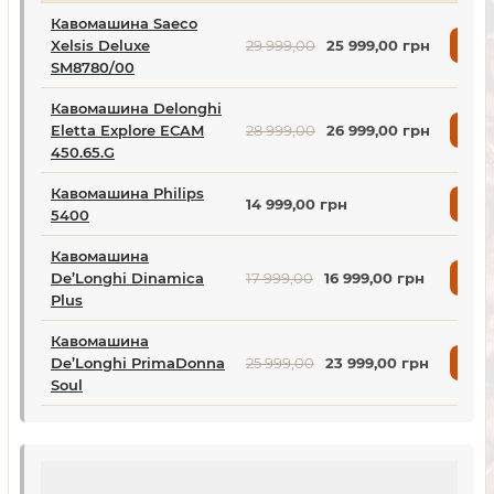
Кавомашина Saeco
Xelsis Deluxe
29 999,00
25 999,00 грн
Куп
SM8780/00
Кавомашина Delonghi
Eletta Explore ECAM
28 999,00
26 999,00 грн
Куп
450.65.G
Кавомашина Philips
14 999,00 грн
Куп
5400
Кавомашина
De’Longhi Dinamica
17 999,00
16 999,00 грн
Куп
Plus
Кавомашина
De’Longhi PrimaDonna
25 999,00
23 999,00 грн
Куп
Soul