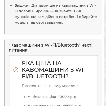
Бюджет.
Діапазон цін на кавомашини з Wi-
Fi доволі широкий — визначте, який
функціонал вам дійсно потрібен, і обирайте
модель під свої завдання.
"Кавомашини з Wi-Fi/Bluetooth" часті
питання
ЯКА ЦІНА НА
КАВОМАШИНИ З WI-
FI/BLUETOOTH?
Діапазон цін в нашому магазині:
Мінімальна ціна - 13000
грн
;
Максимальна ціна - 49999
грн
;