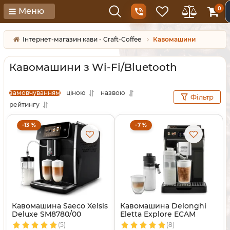
0
Меню
Інтернет-магазин кави - Craft-Coffee
Кавомашини
Кавомашини з Wi-Fi/Bluetooth
замовчуванням
ціною
назвою
Фільтр
рейтингу
-13 %
-7 %
Кавомашина Saeco Xelsis
Кавомашина Delonghi
Deluxe SM8780/00
Eletta Explore ECAM
450.65.G
(5)
(8)