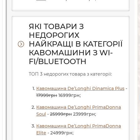
ЯКІ ТОВАРИ З
НЕДОРОГИХ
НАЙКРАЩІ В КАТЕГОРІЇ
КАВОМАШИНИ З WI-
FI/BLUETOOTH
ТОП 3 недорогих товара з категорії:
Кавомашина De’Longhi Dinamica Plus
-
17999
грн
16999
грн
;
Кавомашина De’Longhi PrimaDonna
Soul
-
25999
грн
23999
грн
;
Кавомашина De’Longhi PrimaDonna
Elite
- 24999
грн
;