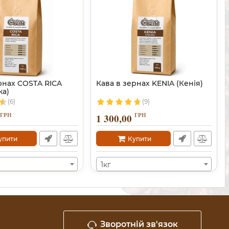
рнах COSTA RICA
Кава в зернах KENIA (Кенія)
ка)
(6)
(9)
ГРН
ГРН
1 300,00
упити
Купити
1кг
Зворотній зв'язок