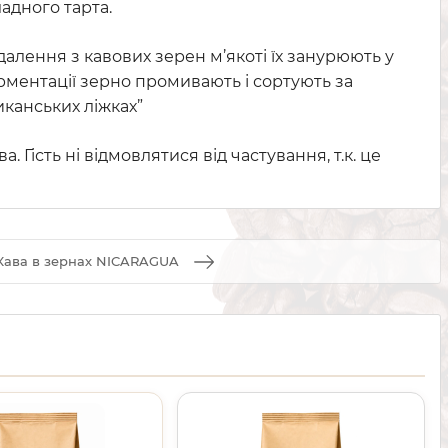
адного тарта.
алення з кавових зерен м’якоті їх занурюють у
рментації зерно промивають і сортують за
канських ліжках”
Гість ні відмовлятися від частування, т.к. це
Кава в зернах NICARAGUA