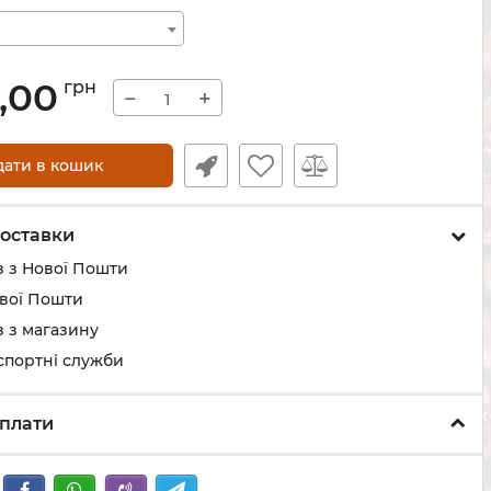
,00
грн
−
+
дати в кошик
оставки
з з Нової Пошти
ової Пошти
 з магазину
спортні служби
плати