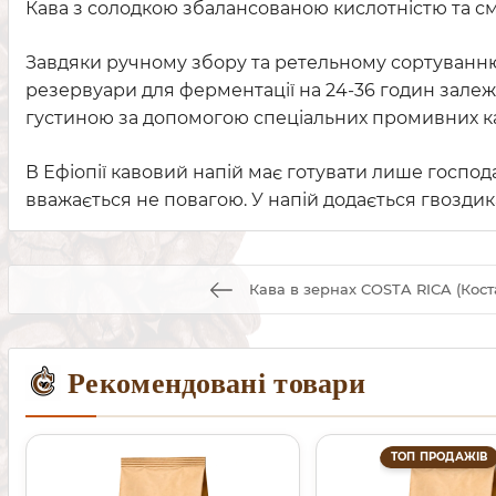
Кава з солодкою збалансованою кислотністю та см
Завдяки ручному збору та ретельному сортуванню 
резервуари для ферментації на 24-36 годин залеж
густиною за допомогою спеціальних промивних ка
В Ефіопії кавовий напій має готувати лише господар
вважається не повагою. У напій додається гвозд
Кава в зернах COSTA RICA (Кост
Рекомендовані товари
ТОП ПРОДАЖІВ