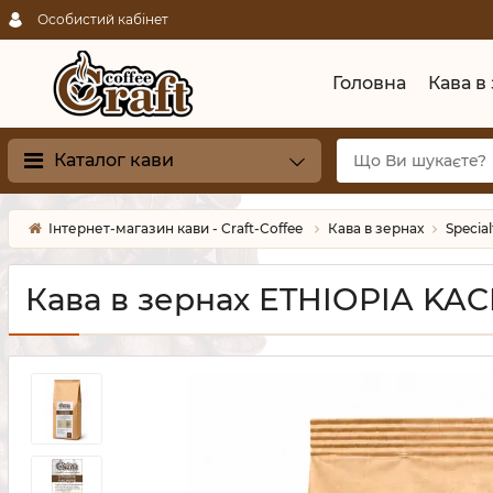
Особистий кабінет
Головна
Кава в
Каталог кави
Інтернет-магазин кави - Craft-Coffee
Кава в зернах
Special
Кава в зернах ETHIOPIA KA