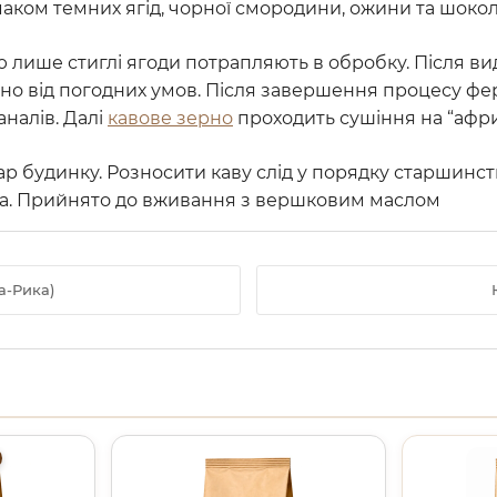
аком темних ягід, чорної смородини, ожини та шокол
лише стиглі ягоди потрапляють в обробку. Після вид
но від погодних умов. Після завершення процесу фе
налів. Далі
кавове зерно
проходить сушіння на “афри
 будинку. Розносити каву слід у порядку старшинства. 
ика. Прийнято до вживання з вершковим маслом
а-Рика)