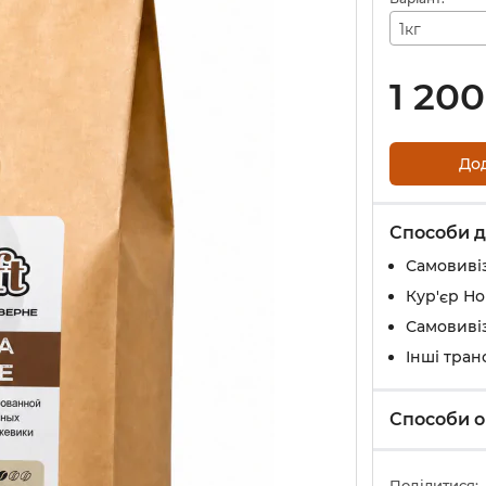
1кг
1 200
До
Способи д
Самовиві
Кур'єр Н
Самовивіз
Інші тран
Способи о
Поділитися: