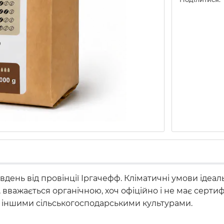
південь від провінції Іргачефф. Кліматичні умови іде
вважається органічною, хоч офіційно і не має сертиф
 з іншими сільськогосподарськими культурами.