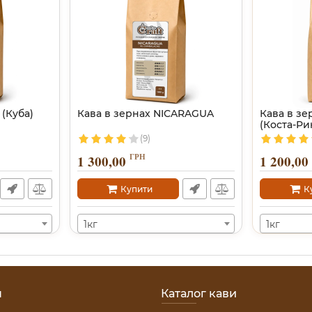
 (Куба)
Кава в зернах NICARAGUA
Кава в зе
(Коста-Ри
(9)
ГРН
1 300,00
1 200,00
Купити
К
1кг
1кг
н
Каталог кави