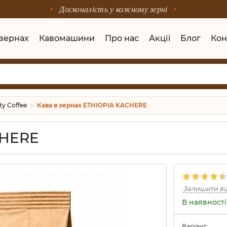
Досконалість у кожному зерні
 зернах
Кавомашини
Про нас
Акції
Блог
Кон
ty Coffee
Кава в зернах ETHIOPIA KACHERE
CHERE
Залишити ві
В наявності
Варіант: