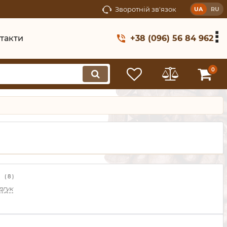
Зворотній зв'язок
UA
RU
такти
+38 (096) 56 84 962
0
(
8
)
дгук