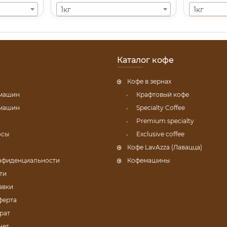
1кг
1кг
Каталог кофе
Кофе в зернах
емашин
Крафтовый кофе
емашин
Specialty Coffee
Premium specialty
осы
Exclusive coffee
Кофе LavAzza (Лавацца)
нфиденциальности
Кофемашины
ти
авки
ферта
рат
нет