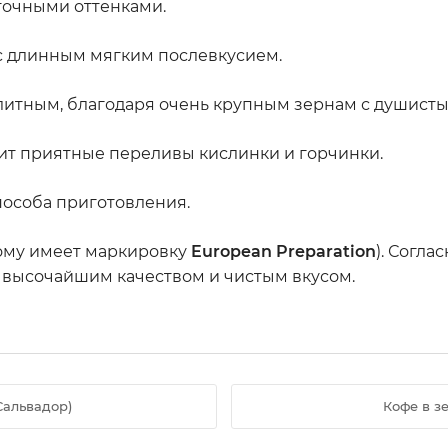
точными оттенками.
 с длинным мягким послевкусием.
литным, благодаря очень крупным зернам с душист
нит приятные переливы кислинки и горчинки.
пособа приготовления.
тому имеет маркировку
European Preparation
). Согла
я высочайшим качеством и чистым вкусом.
Сальвадор)
Кофе в з