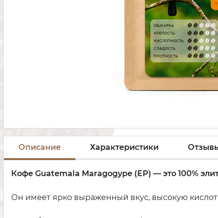
Описание
Характеристики
Отзыв
Кофе
Guatemala Maragogype
(EP) —
это 100% эли
Он имеет ярко выраженный вкус, высокую кислотн