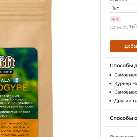
1кг
-6 %
1 700,00
грн
Доба
Способы 
Самовыво
Курьер Н
Самовыво
Другие т
Способы 
Поделиться: