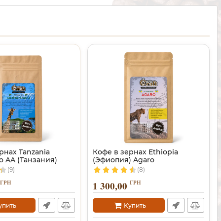
рнах Tanzania
Кофе в зернах Ethiopia
ro AA (Танзания)
(Эфиопия) Agaro
(9)
(8)
ГРН
ГРН
1 300,00
упить
Купить