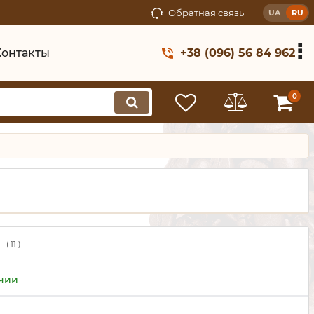
Обратная связь
UA
RU
Контакты
+38 (096) 56 84 962
0
(
11
)
ичии