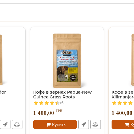
dor
Кофе в зернах Papua-New
Кофе в зе
)
Guinea Grass Roots
Kilimanja
(6)
ГРН
1 400,00
1 400,00
Купить
К