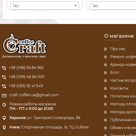
1кг
1кг
О магазине
Про нас
Досконалість у кожному зерні
Ремонт коф
Аренда коф
+38 (096) 56 84 962
Блог
+38 (099) 46 66 009
Частые вопр
+38 (063) 92 41 549
Контакты
craft.coffee.ua@gmail.com
Политика ко
Методы опла
Режим работы магазина:
ПН - ПТ: с 9:00 до 21:00
Методы дост
Харьков:
ул. Григория Сковороды, 66
Публичная о
Киев:
Спортивная площадь, 1a, ТЦ Gulliver
Обмен и возв
Личный каби