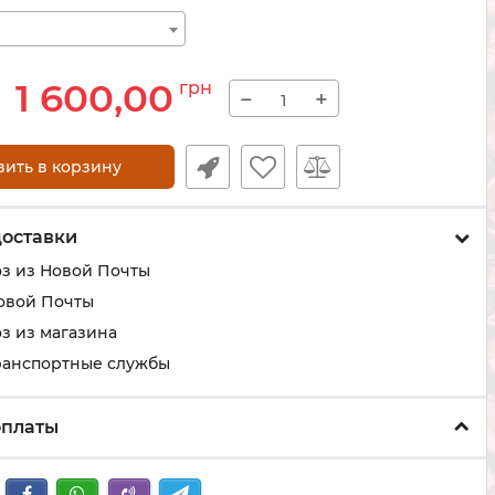
1 600,00
грн
−
+
вить в корзину
доставки
з из Новой Почты
овой Почты
з из магазина
ранспортные службы
оплаты