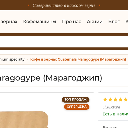
Совершенство в каждом зерне
 зернах
Кофемашины
Про нас
Акции
Блог
ium specialty
Кофе в зернах Guatemala Maragogype (Марагоджип)
aragogype (Марагоджип)
ТОП ПРОДАЖ
4 отзыва
СУПЕРЦЕНА
Есть в нал
Вариант: