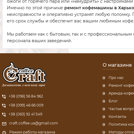
ожоги от горячего пара или «намудрить» с настройками 
Именно по этой причине
ремонт кофемашины в Харьк
неисправности и оперативно устранят любую поломку. 
его срок службы и обеспечит вас вашим любимым кофе
Мы работаем как с бытовым, так и с профессиональным 
персонала ваших заведений.
О магазине
Про нас
Досконалість у кожному зерні
Ремонт коф
Аренда коф
+38 (096) 56 84 962
Блог
+38 (099) 46 66 009
Частые вопр
+38 (063) 92 41 549
Контакты
craft.coffee.ua@gmail.com
Политика ко
Методы опла
Режим работы магазина: