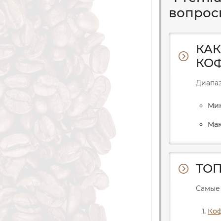
вопрос
КАК
КОФ
Диапаз
Мин
Мак
ТОП
Самые
Коф