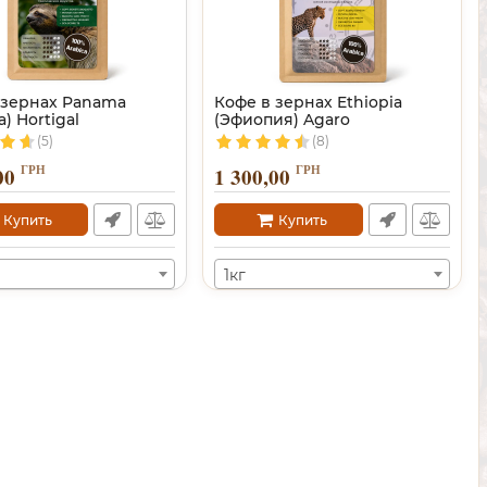
 зернах Panama
Кофе в зернах Ethiopia
) Hortigal
(Эфиопия) Agaro
(5)
(8)
ГРН
ГРН
00
1 300,00
Купить
Купить
1кг