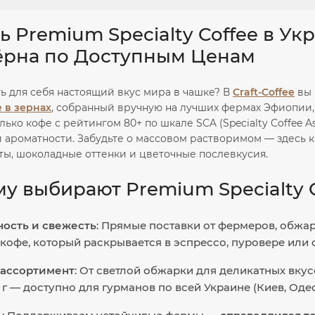
ь Premium Specialty Coffee в 
ёрна по Доступным Ценам
ь для себя настоящий вкус мира в чашке? В
Craft-Coffee
вы
 в зернах
, собранный вручную на лучших фермах Эфиопии,
лько кофе с рейтингом 80+ по шкале SCA (Specialty Coffee 
 ароматности. Забудьте о массовом растворимом — здесь к
ты, шоколадные оттенки и цветочные послевкусия.
у выбирают Premium Specialty Co
ность и свежесть
: Прямые поставки от фермеров, обжа
кофе, который раскрывается в эспрессо, пуровере или 
ассортимент
: От светлой обжарки для деликатных вку
0 г — доступно для гурманов по всей Украине (Киев, Одес