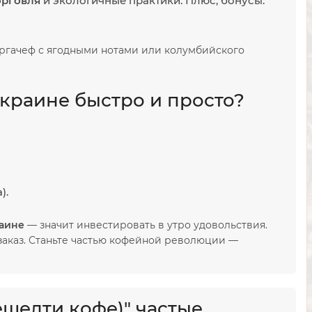
орговля
и экологичные практики. Плюс, бонусы:
ргачеф с ягодными нотами или колумбийского
Украине быстро и просто?
).
раине
— значит инвестировать в утро удовольствия.
й заказ. Станьте частью кофейной революции —
ешелти кофе)" частые