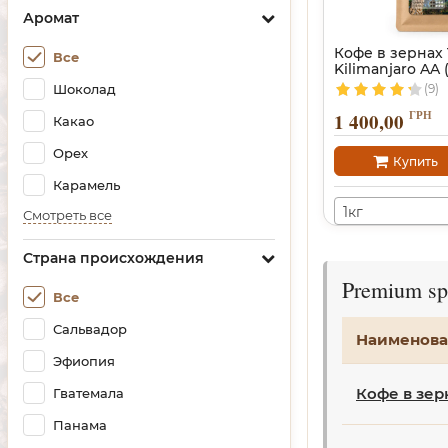
Аромат
Кофе в зернах 
Все
Kilimanjaro AA
Шоколад
(9)
ГРН
1 400,00
Какао
Орех
Купить
Карамель
1кг
Смотреть все
Страна происхождения
Premium sp
Все
Сальвадор
Наименова
Эфиопия
Кофе в зер
Гватемала
Панама