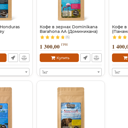
 Honduras
Кофе в зернах Dominikana
Кофе в
ey
Barahona AA (Доминикана)
(Панама
(6)
ГРН
1 300,00
1 400,
Купить
1кг
1кг