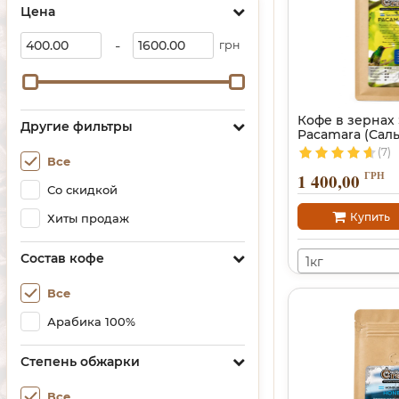
Цена
-
грн
Кофе в зернах 
Другие фильтры
Pacamara (Сал
(7)
Все
ГРН
1 400,00
Со скидкой
Купить
Хиты продаж
Состав кофе
1кг
Все
Арабика 100%
Степень обжарки
Все