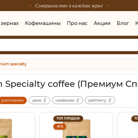
Совершенство в каждом зерне
 зернах
Кофемашины
Про нас
Акции
Блог
ium specialty
 Specialty coffee (Премиум С
умолчанию
цене
названию
рейтингу
ТОП ПРОДАЖ
Т
-6 %