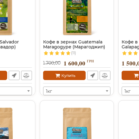
Salvador
Кофе в зернах Guatemala
Кофе в
ьвадор)
Maragogype (Марагоджип)
Galapag
(11)
ГРН
1 600,00
1 500,
1 700,00
Купить
1кг
1кг