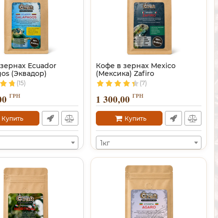
 зернах Ecuador
Кофе в зернах Mexico
os (Эквадор)
(Мексика) Zafiro
(15)
(7)
ГРН
ГРН
00
1 300,00
Купить
Купить
1кг