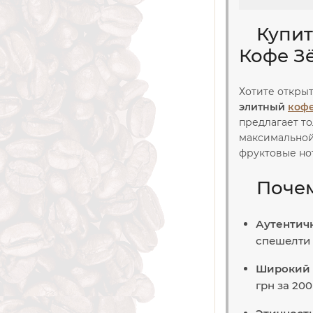
Купит
Кофе З
Хотите открыт
элитный
кофе
предлагает то
максимальной
фруктовые но
Почем
Аутентич
спешелти 
Широкий 
грн за 20