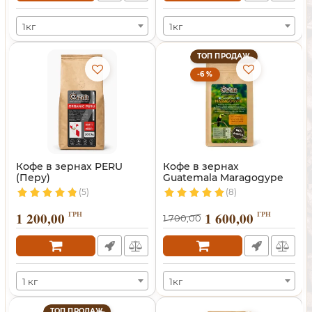
1кг
1кг
ТОП ПРОДАЖ
-6 %
Кофе в зернах PERU
Кофе в зернах
(Перу)
Guatemala Maragogype
(Марагоджип)
(5)
(8)
1 200,00
ГРН
1 600,00
ГРН
1 700,00
1 кг
1кг
ТОП ПРОДАЖ