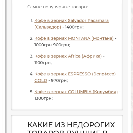
Самые популярные товары:
Кофе в зернах Salvador Pacamara
(Сальвадор)
- 1400
грн
;
Кофе в зернах MONTANA (Монтана)
-
1000
грн
900
грн
;
Кофе в зернах Africa (Африка)
-
1100
грн
;
Кофе в зернах ESPRESSO (Эспре́ссо)
GOLD
- 970
грн
;
Кофе в зернах COLUMBIA (Колумбия)
-
1300
грн
;
КАКИЕ ИЗ НЕДОРОГИХ