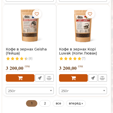
Кофе в зернах Geisha
Кофе в зернах Kopi
(Гейша)
Luwak (Копи Лювак)
(8)
(7)
3 200,00
ГРН
3 200,00
ГРН
250г
250г
1
2
все
вперёд »