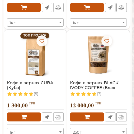
1кг
1кг
ТОП ПРОДАЖ
Кофе в зернах CUBA
Кофе в зернах BLACK
(Куба)
IVORY COFFEE (Блэк
Айвори)
(5)
(7)
1 300,00
ГРН
12 000,00
ГРН
1кг
250г