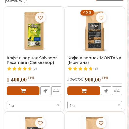
рейтингу
-10 %
Кофе в зернах Salvador
Кофе в зернах MONTANA
Pacamara (Сальвадор)
(Монтана)
(5)
(8)
1 400,00
ГРН
900,00
ГРН
1 000,00
1кг
1кг