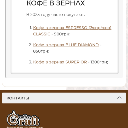
КОФЕ В ЗЕРНАХ
В 2025 году часто покупают:
Кофе в зернах ESPRESSO (Эспре́ссо)
CLASSIC
- 900
грн
;
Кофе в зернах BLUE DIAMOND
-
850
грн
;
Кофе в зернах SUPERIOR
- 1300
грн
;
КОНТАКТЫ
Досконалість у кожному зерні