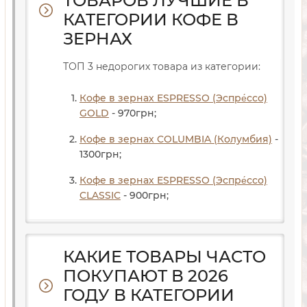
ТОВАРОВ ЛУЧШИЕ В
КАТЕГОРИИ КОФЕ В
ЗЕРНАХ
ТОП 3 недорогих товара из категории:
Кофе в зернах ESPRESSO (Эспре́ссо)
GOLD
- 970
грн
;
Кофе в зернах COLUMBIA (Колумбия)
-
1300
грн
;
Кофе в зернах ESPRESSO (Эспре́ссо)
CLASSIC
- 900
грн
;
КАКИЕ ТОВАРЫ ЧАСТО
ПОКУПАЮТ В 2026
ГОДУ В КАТЕГОРИИ