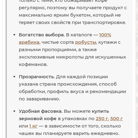
только с теми, кто обжаривает кофе
регулярно, поэтому вы получаете продукт с
максимально ярким букетом, который не
теряет своих свойств при транспортировке.
Богатство выбора
. В каталоге —
100%
арабика
, чистые сорта
робусты
, купажи с
разными пропорциями, а также
эксклюзивные микролоты для искушенных
кофеманов.
Прозрачность
. Для каждой позиции
указана страна происхождения, способ
обработки, профиль вкуса и рекомендации
по завариванию.
Удобная фасовка
. Вы можете
купить
зерновой кофе
в упаковках по
250 г
,
500 г
или
1 кг
— в зависимости от того, сколько
чашек вы планируете варить ежедневно.