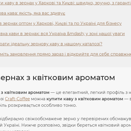
и каву в зернах у Харкові та Києві: швидко, зручно, з гарант
ва кава: якість, яка вас здивує
в зернах оптом у Харкові, Києві та по Україні для бізнесу
вка кави в зернах: вся Україна &mdash; у зоні нашої уваги
рати ідеальну зернову каву в нашому каталозі?
іть замовлення прямо зараз і відкрийте для себе справжню
зернах з квітковим ароматом
 з квітковим ароматом
— це елегантний, легкий профіль з 
озі
Craft-Coffee
можна
купити каву з квітковим ароматом
— в
іль розкривається особливо тонко.
відбираємо свіжообсмажене зерно у перевірених обсмажу
ій Україні. Нижче розповімо, звідки береться квітковий арома