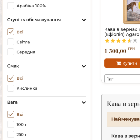
Арабіка 100%
Ступінь обсмажування
Кава в зернах 
Всі
(Ефіопія) Agaro
(8)
Світла
ГРН
1 300,00
Середня
Купити
Смак
Всі
1кг
Кислинка
Кава в зер
Вага
Всі
Найменува
100 г
250 г
Кава в зерн