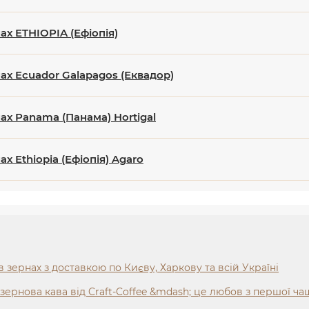
ах ETHIOPIA (Ефіопія)
нах Ecuador Galapagos (Еквадор)
нах Panama (Панама) Hortigal
ах Ethiopia (Ефіопія) Agaro
в зернах з доставкою по Києву, Харкову та всій Україні
зернова кава від Craft-Coffee &mdash; це любов з першої ч