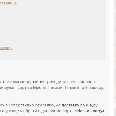
ією якості
 каву!
нотами жасмину, чайної троянди та апельсинового
ишукані сорти з Ефіопії, Панами, Танзанії та Еквадору,
вачів і оперативно оформлюємо
доставку
по Києву,
т у каві, як обрати відповідний сорт і
скільки коштує