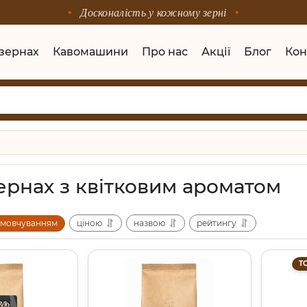
Досконалість у кожному зерні
 зернах
Кавомашини
Про нас
Акції
Блог
Кон
зернах з квітковим ароматом
амовчуванням
ціною
назвою
рейтингу
Т