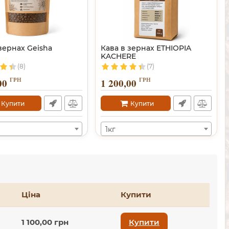
зернах Geisha
Кава в зернах ETHIOPIA
KACHERE
(8)
(7)
ГРН
ГРН
00
1 200,00
Купити
Купити
1кг
Ціна
Купити
1 100,00 грн
Купити