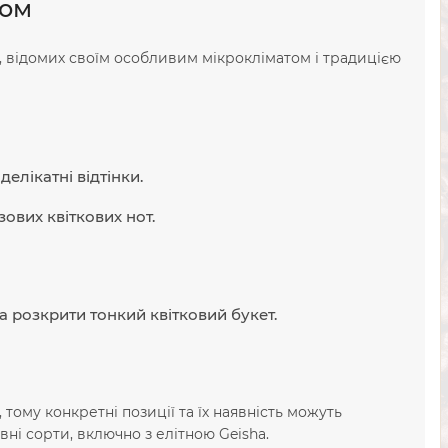
том
нів, відомих своїм особливим мікрокліматом і традицією
елікатні відтінки.
ових квіткових нот.
на розкрити тонкий квітковий букет.
ому конкретні позиції та їх наявність можуть
вні сорти, включно з елітною Geisha.