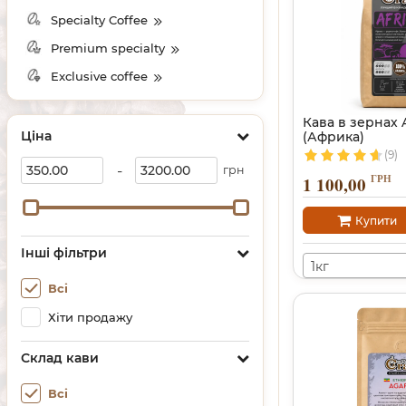
Specialty Coffee
Premium specialty
Exclusive coffee
Кава в зернах A
Ціна
(Африка)
(9)
-
грн
ГРН
1 100,00
Купити
Інші фільтри
1кг
Всі
Хіти продажу
Склад кави
Всі