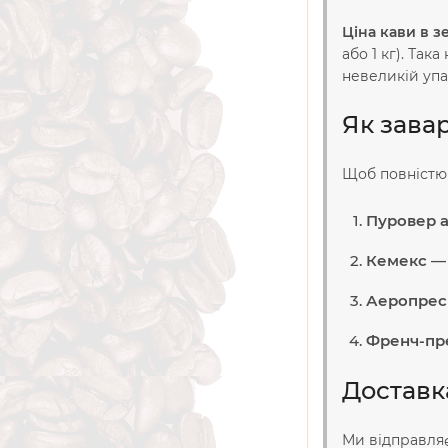
Ціна кави в з
або 1 кг). Та
невеликій упа
Як зава
Щоб повністю 
Пуровер а
Кемекс
— 
Аеропрес
Френч-пр
Доставка
Ми відправл