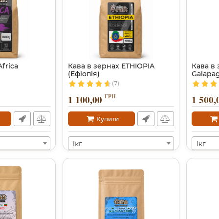
frica
Кава в зернах ETHIOPIA
Кава в 
(Ефіопія)
Galapag
(7)
ГРН
1 100,00
1 500,
Купити
1кг
1кг