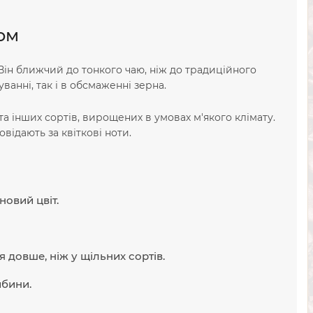
ом
 Він ближчий до тонкого чаю, ніж до традиційного
анні, так і в обсмаженні зерна.
та інших сортів, вирощених в умовах м'якого клімату.
відають за квіткові ноти.
овий цвіт.
 довше, ніж у щільних сортів.
ибини.