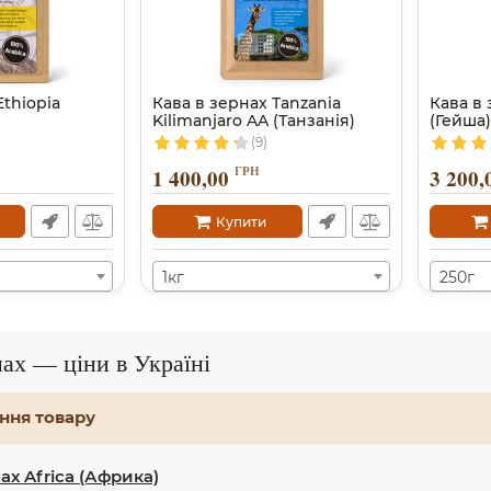
Ethiopia
Кава в зернах Tanzania
Кава в 
Kilimanjaro AA (Танзанія)
(Гейша)
(9)
ГРН
1 400,00
3 200,
Купити
1кг
250г
нах — ціни в Україні
ння товару
ах Africa (Африка)