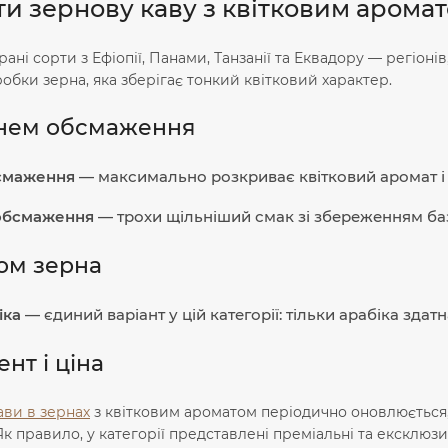
ти зернову каву з квітковим арома
брані сорти з Ефіопії, Панами, Танзанії та Еквадору — регіо
обки зерна, яка зберігає тонкий квітковий характер.
енем обсмаження
бсмаження
— максимально розкриває квітковий аромат і д
обсмаження
— трохи щільніший смак зі збереженням баз
ом зерна
іка
— єдиний варіант у цій категорії: тільки арабіка здат
нт і ціна
ави в зернах
з квітковим ароматом періодично оновлюється, т
Як правило, у категорії представлені преміальні та ексклюзи