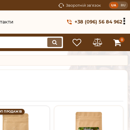
Зворотній зв'язок
UA
RU
такти
+38 (096) 56 84 962
0
ОП ПРОДАЖІВ