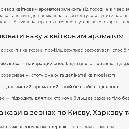
ернах з квітковим ароматом
залежить від походження зерна, р
ка кава належить до преміального сегменту, але купити варіа
ковці. Актуальну вартість і наявність уточнюйте в картці то
рювати каву з квітковим ароматом
розкрити квітковий профіль, важливо враховувати спосіб 
бо лійка
— найкращий спосіб для цього профілю: підкрес
розкриває чистоту смаку та делікатні квіткові ноти.
— дає чистий, ароматний напій без зайвої щільності.
ес
— підходить для тих, хто хоче більш виражене тіло бе
 кави в зернах по Києву, Харкову т
яємо
замовлення кави в зернах
з квітковим ароматом: