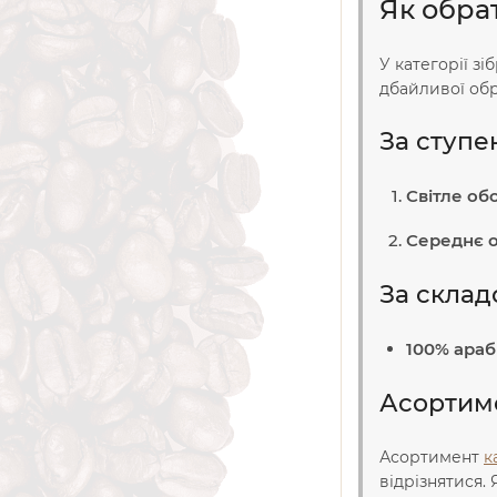
Як обра
У категорії зі
дбайливої обр
За ступ
Світле о
Середнє 
За склад
100% араб
Асортиме
Асортимент
к
відрізнятися. 