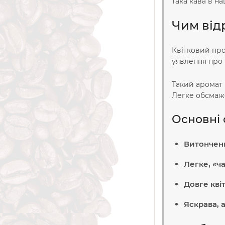
така кава в на
Чим від
Квітковий про
уявлення про 
Такий аромат 
Легке обсмаже
Основні 
Витончен
Легке, «ч
Довге кві
Яскрава, 