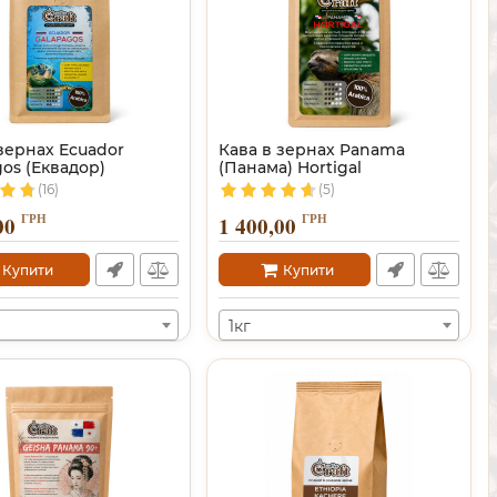
зернах Ecuador
Кава в зернах Panama
os (Еквадор)
(Панама) Hortigal
(16)
(5)
ГРН
ГРН
00
1 400,00
Купити
Купити
1кг