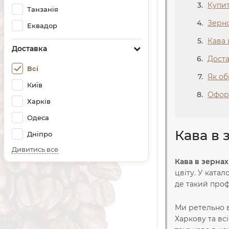
Купит
Танзанія
Зерно
Еквадор
Кава 
Доставка
Доста
Всі
Як об
Київ
Оформ
Харків
Одеса
Кава в 
Дніпро
Дивитись все
Кава в зернах
цвіту. У катал
де такий проф
Ми ретельно 
Харкову та вс