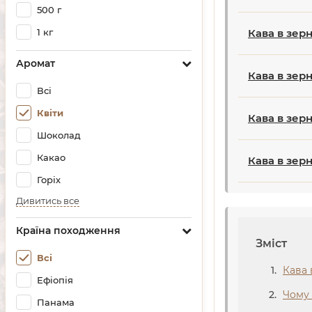
500 г
1 кг
Кава в зерн
Аромат
Кава в зер
Всі
Квіти
Кава в зер
Шоколад
Какао
Кава в зерн
Горіх
Дивитись все
Країна походження
Зміст
Всі
Кава 
Ефіопія
Чому 
Панама