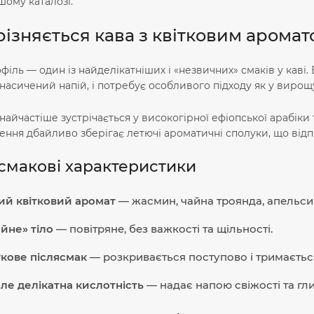
шому каталозі.
різняється кава з квітковим аромат
філь — один із найделікатніших і «незвичних» смаків у каві.
насичений напій, і потребує особливого підходу як у вирощув
найчастіше зустрічається у високогірної ефіопської арабіки 
ння дбайливо зберігає летючі ароматичні сполуки, що відпо
смакові характеристики
ий квітковий аромат
— жасмин, чайна троянда, апельсин
айне» тіло
— повітряне, без важкості та щільності.
ткове післясмак
— розкривається поступово і тримається
але делікатна кислотність
— надає напою свіжості та гл