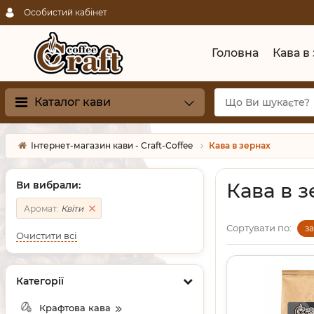
Особистий кабінет
Головна
Кава в
Каталог кави
Інтернет-магазин кави - Craft-Coffee
Кава в зернах
Ви вибрали:
Кава в 
Аромат:
Квіти
Сортувати по:
з
Очистити всі
Категорії
Крафтова кава