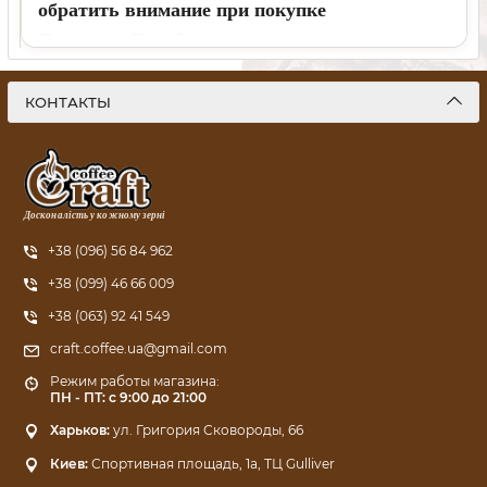
обратить внимание при покупке
11 07 2026
1
8 минут
Разбираем, как выбрать кофемашину для дома, на какие
функции смотреть в первую очередь, какие модели
КОНТАКТЫ
подойдут для эспрессо и молочных напитков и какой кофе
лучше использовать каждый день.
Досконалість у кожному зерні
+38 (096) 56 84 962
+38 (099) 46 66 009
+38 (063) 92 41 549
craft.coffee.ua@gmail.com
Режим работы магазина:
ПН - ПТ: с 9:00 до 21:00
Харьков:
ул. Григория Сковороды, 66
Киев:
Спортивная площадь, 1a, ТЦ Gulliver