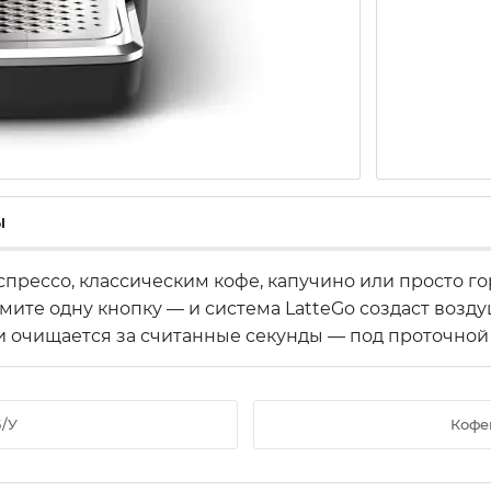
ы
прессо, классическим кофе, капучино или просто го
мите одну кнопку — и система LatteGo создаст во
и очищается за считанные секунды — под проточной
Б/У
Кофе