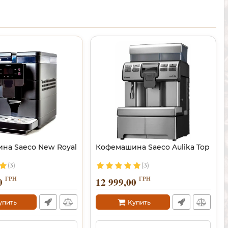
на Saeco New Royal
Кофемашина Saeco Aulika Top
(3)
(3)
ГРН
ГРН
0
12 999,00
упить
Купить