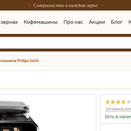
Совершенство в каждом зерне
 зернах
Кофемашины
Про нас
Акции
Блог
машина Philips 5400
Оставить от
Есть в нал