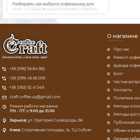
Разбираем, как выбрать кофемашину для
дома, на какие функции смотреть в первую
очередь, какие модели подойдут для
эспрессо и молочных напитков и какой кофе
лучше использовать каждый день.
О магазине
Про нас
Досконалість у кожному зерні
Ремонт коф
Аренда коф
+38 (096) 56 84 962
Блог
+38 (099) 46 66 009
Частые вопр
+38 (063) 92 41 549
Контакты
craft.coffee.ua@gmail.com
Политика ко
Методы опла
Режим работы магазина:
ПН - ПТ: с 9:00 до 21:00
Методы дост
Харьков:
ул. Григория Сковороды, 66
Публичная о
Киев:
Спортивная площадь, 1a, ТЦ Gulliver
Обмен и возв
Личный каби