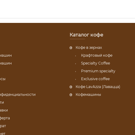
Каталог кофе
Кофе в зернах
емашин
Крафтовый кофе
емашин
Specialty Coffee
Premium specialty
осы
Exclusive coffee
Кофе LavAzza (Лавацца)
нфиденциальности
Кофемашины
ти
авки
ферта
рат
нет