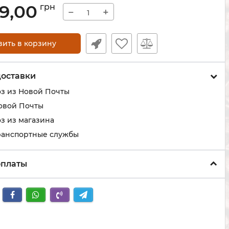
99,00
грн
−
+
вить в корзину
доставки
з из Новой Почты
овой Почты
з из магазина
ранспортные службы
оплаты