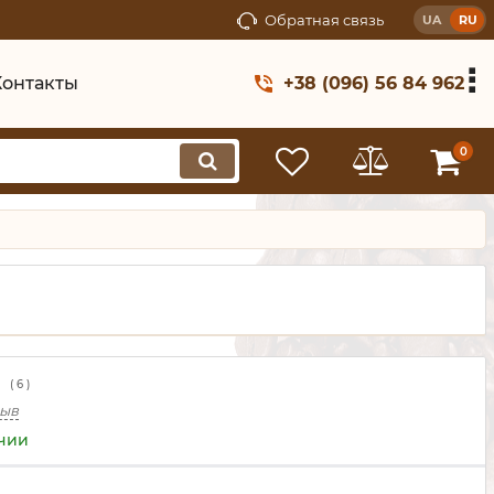
Обратная связь
UA
RU
Контакты
+38 (096) 56 84 962
0
(
6
)
зыв
ичии