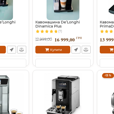
’Longhi
Кавомашина De’Longhi
Кавома
Dinamica Plus
PrimaD
(7)
ГРН
16 999,00
13 999
17 999,00
Купити
-13 %