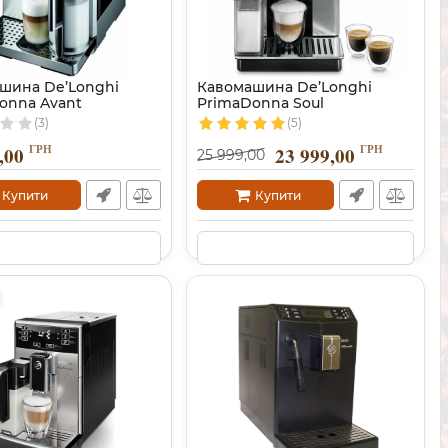
шина De’Longhi
Кавомашина De’Longhi
onna Avant
PrimaDonna Soul
(3)
(5)
ГРН
ГРН
,00
23 999,00
25 999,00
Купити
Купити