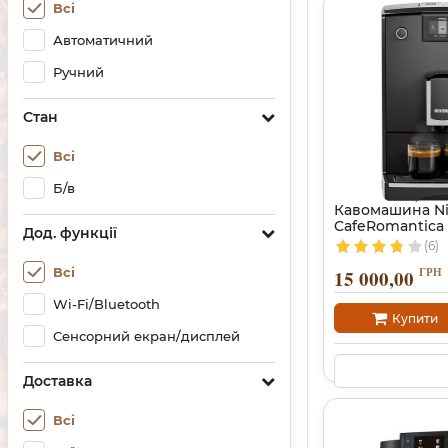
Всі
Автоматичний
Ручний
Стан
Всі
Б/в
Кавомашина N
CafeRomantica
Дод. функції
(6)
ГРН
Всі
15 000,00
Wi-Fi/Bluetooth
Купити
Сенсорний екран/дисплей
Доставка
Всі