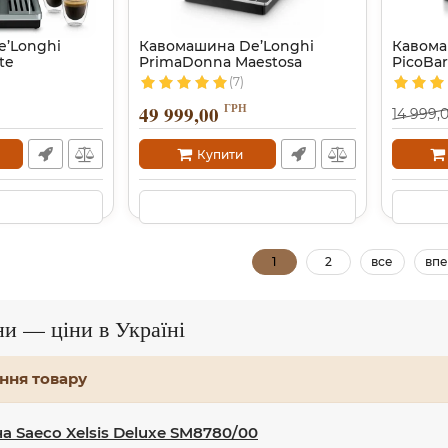
’Longhi
Кавомашина De’Longhi
Кавома
te
PrimaDonna Maestosa
PicoBar
(7)
ГРН
49 999,00
14 999,
Купити
1
2
все
впе
и — ціни в Україні
ння товару
 Saeco Xelsis Deluxe SM8780/00