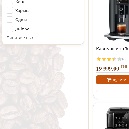
Київ
Харків
Одеса
Дніпро
Дивитись все
Кавомашина Ju
(8)
ГРН
19 999,00
Купити