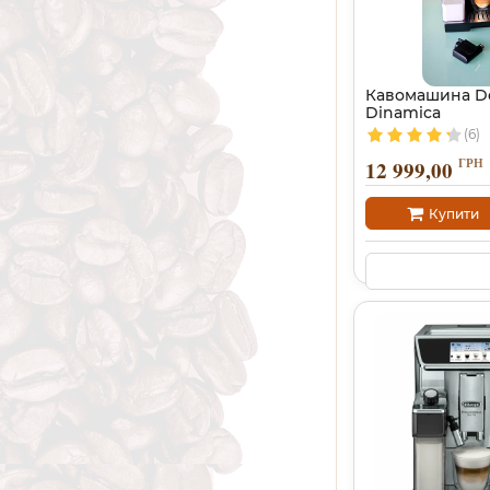
Кавомашина De
Dinamica
(6)
ГРН
12 999,00
Купити