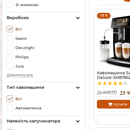
Зі знижкою
-13 %
Виробник
Всі
Saeco
DeLonghi
Philips
Jura
Кавомашина Sae
Дивитись все
Deluxe SM8780
(5)
Тип кавомашини
25 
29 999,00
Всі
Купити
Автоматична
Наявність капучинатора