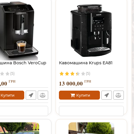
шина Bosch VeroCup
Кавомашина Krups EA81
(5)
(5)
ГРН
ГРН
,00
13 000,00
Купити
Купити