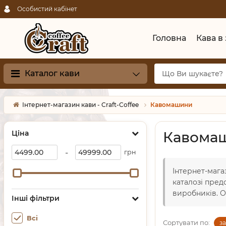
Особистий кабінет
Головна
Кава в
Каталог кави
Інтернет-магазин кави - Craft-Coffee
Кавомашини
Ціна
Кавома
-
грн
Інтернет-мага
каталозі пред
виробників. О
Інші фільтри
Всі
Сортувати по:
з