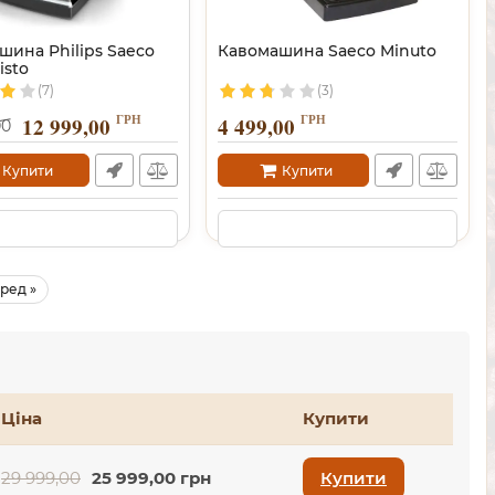
шина Philips Saeco
Кавомашина Saeco Minuto
isto
(7)
(3)
ГРН
ГРН
12 999,00
4 499,00
00
Купити
Купити
ред »
Ціна
Купити
29 999,00
25 999,00 грн
Купити