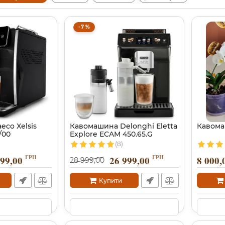
-7 %
co Xelsis
Кавомашина Delonghi Eletta
Кавомаш
/00
Explore ECAM 450.65.G
(8)
ГРН
ГРН
999,00
26 999,00
8 000,
28 999,00
Купити