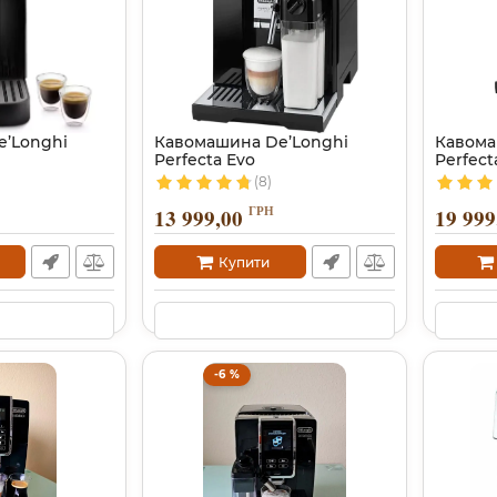
’Longhi
Кавомашина De’Longhi
Кавома
Perfecta Evo
Perfect
(8)
ГРН
13 999,00
19 999
Купити
-6 %