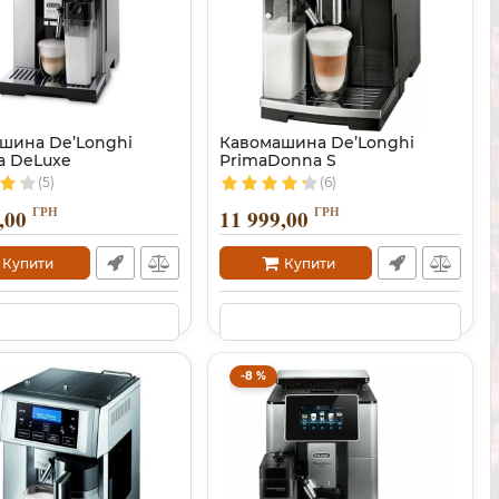
шина De’Longhi
Кавомашина De’Longhi
a DeLuxe
PrimaDonna S
(5)
(6)
ГРН
ГРН
,00
11 999,00
Купити
Купити
-8 %