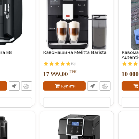
ra E8
Кавомашина Melitta Barista
Кавома
Autenti
(6)
ГРН
17 999,00
10 000
Купити