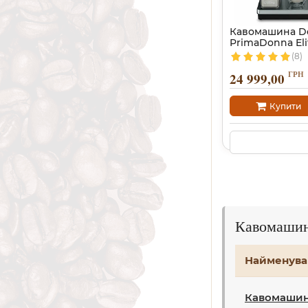
Кавомашина De
PrimaDonna Eli
(8)
ГРН
24 999,00
Купити
Кавомашин
Найменува
Кавомашина