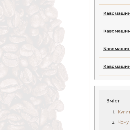
Кавомашина
Кавомашина
Кавомашина
Кавомашина
Зміст
Купит
Чому 