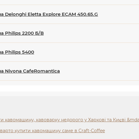
 Delonghi Eletta Explore ECAM 450.65.G
 Philips 2200 Б/В
 Philips 5400
 Nivona CafeRomantica
и кавомашину, кавоварку недорого у Харкові та Києві &mdas
варто купити кавомашину саме в Craft-Coffee