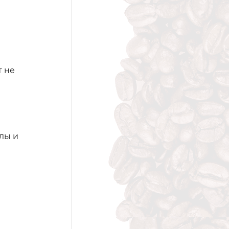
т не
лы и