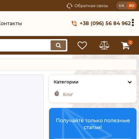
Обратная связь
UA
RU
Контакты
+38 (096) 56 84 962
0
Категории
Блог
Получайте только полезные
статьи!