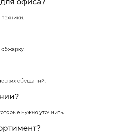
 для офиса?
 техники.
 обжарку.
ческих обещаний.
ении?
которые нужно уточнить.
сортимент?