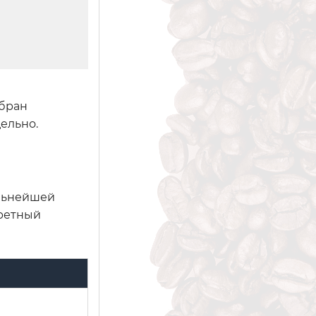
обран
ельно.
альнейшей
кретный