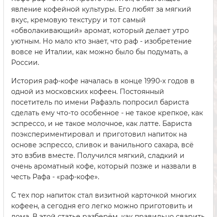
явление кофейной культуры. Его любят за мягкий
вкус, кремовую текстуру и тот самый
«обволакивающий» аромат, который делает утро
уютным. Но мало кто знает, что раф - изобретение
вовсе не Италии, как можно было бы подумать, а
России.
История раф-кофе началась в конце 1990-х годов в
одной из московских кофеен. Постоянный
посетитель по имени Рафаэль попросил бариста
сделать ему что-то особенное - не такое крепкое, как
эспрессо, и не такое молочное, как латте. Бариста
поэкспериментировал и приготовил напиток на
основе эспрессо, сливок и ванильного сахара, всё
это взбив вместе. Получился мягкий, сладкий и
очень ароматный кофе, который позже и назвали в
честь Рафа - «раф-кофе».
С тех пор напиток стал визитной карточкой многих
кофеен, а сегодня его легко можно приготовить и
дома. В этой статье разберём, как правильно сварить