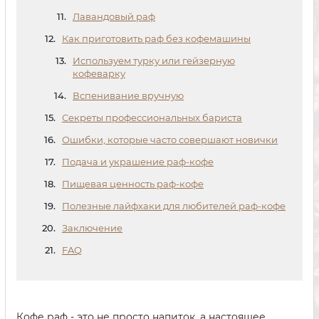
Лавандовый раф
Как приготовить раф без кофемашины
Используем турку или гейзерную
кофеварку
Вспенивание вручную
Секреты профессиональных бариста
Ошибки, которые часто совершают новички
Подача и украшение раф-кофе
Пищевая ценность раф-кофе
Полезные лайфхаки для любителей раф-кофе
Заключение
FAQ
Кофе раф - это не просто напиток, а настоящее