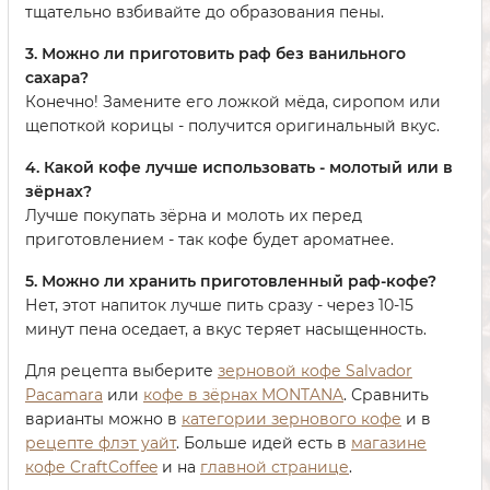
тщательно взбивайте до образования пены.
3. Можно ли приготовить раф без ванильного
сахара?
Конечно! Замените его ложкой мёда, сиропом или
щепоткой корицы - получится оригинальный вкус.
4. Какой кофе лучше использовать - молотый или в
зёрнах?
Лучше покупать зёрна и молоть их перед
приготовлением - так кофе будет ароматнее.
5. Можно ли хранить приготовленный раф-кофе?
Нет, этот напиток лучше пить сразу - через 10-15
минут пена оседает, а вкус теряет насыщенность.
Для рецепта выберите
зерновой кофе Salvador
Pacamara
или
кофе в зёрнах MONTANA
. Сравнить
варианты можно в
категории зернового кофе
и в
рецепте флэт уайт
. Больше идей есть в
магазине
кофе CraftCoffee
и на
главной странице
.