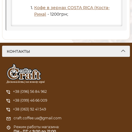
Кофе в зернах COSTA RICA (Коста-
Рика)
- 1200
грн
;
КОНТАКТЫ
Досконалість у кожному зерні
+38 (096) 56 84 962
+38 (099) 46 66 009
+38 (063) 92 41 549
craft.coffee.ua@gmail.com
Режим работы магазина:
ПН - ПТ: с 9:00 до 21:00