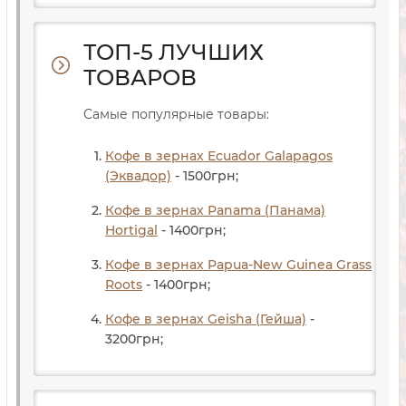
ТОП-5 ЛУЧШИХ
ТОВАРОВ
Самые популярные товары:
Кофе в зернах Ecuador Galapagos
(Эквадор)
- 1500
грн
;
Кофе в зернах Panama (Панама)
Hortigal
- 1400
грн
;
Кофе в зернах Papua-New Guinea Grass
Roots
- 1400
грн
;
Кофе в зернах Geisha (Гейша)
-
3200
грн
;