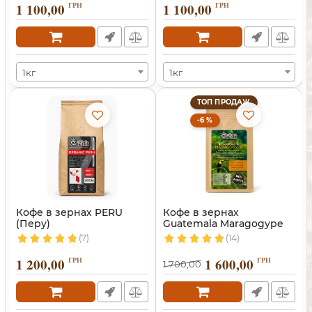
1 100,00
ГРН
1 100,00
ГРН
1кг
1кг
ТОП ПРОДАЖ
-6 %
Кофе в зернах PERU
Кофе в зернах
(Перу)
Guatemala Maragogype
(Марагоджип)
(7)
(14)
1 200,00
ГРН
1 600,00
ГРН
1 700,00