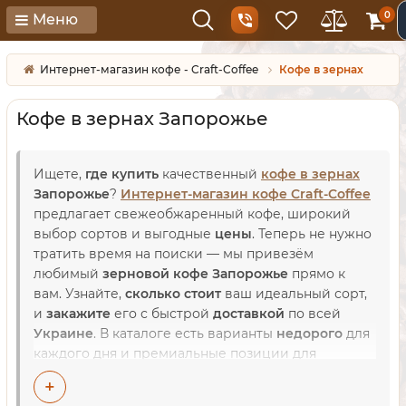
0
Меню
Интернет-магазин кофе - Craft-Coffee
Кофе в зернах
Кофе в зернах Запорожье
Ищете,
где купить
качественный
кофе в зернах
Запорожье
?
Интернет-магазин кофе Craft-Coffee
предлагает свежеобжаренный кофе, широкий
выбор сортов и выгодные
цены
. Теперь не нужно
тратить время на поиски — мы привезём
любимый
зерновой кофе Запорожье
прямо к
вам. Узнайте,
сколько стоит
ваш идеальный сорт,
и
закажите
его с быстрой
доставкой
по всей
Украине
. В каталоге есть варианты
недорого
для
каждого дня и премиальные позиции для
гурманов. Мы гарантируем честную
стоимость
и
+
свежесть каждой партии. Оформите заказ на