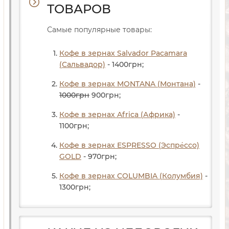
ТОВАРОВ
Самые популярные товары:
Кофе в зернах Salvador Pacamara
(Сальвадор)
- 1400
грн
;
Кофе в зернах MONTANA (Монтана)
-
1000
грн
900
грн
;
Кофе в зернах Africa (Африка)
-
1100
грн
;
Кофе в зернах ESPRESSO (Эспре́ссо)
GOLD
- 970
грн
;
Кофе в зернах COLUMBIA (Колумбия)
-
1300
грн
;