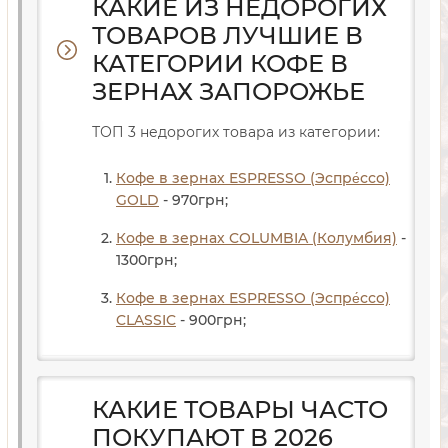
КАКИЕ ИЗ НЕДОРОГИХ
ТОВАРОВ ЛУЧШИЕ В
КАТЕГОРИИ КОФЕ В
ЗЕРНАХ ЗАПОРОЖЬЕ
ТОП 3 недорогих товара из категории:
Кофе в зернах ESPRESSO (Эспре́ссо)
GOLD
- 970
грн
;
Кофе в зернах COLUMBIA (Колумбия)
-
1300
грн
;
Кофе в зернах ESPRESSO (Эспре́ссо)
CLASSIC
- 900
грн
;
КАКИЕ ТОВАРЫ ЧАСТО
ПОКУПАЮТ В 2026