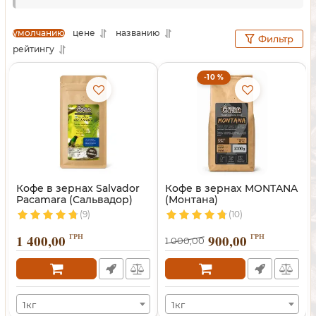
сайте Craft-Coffee и наслаждайтесь ароматным
кофе каждое утро!
умолчанию
цене
названию
Фильтр
рейтингу
-10 %
Кофе в зернах Salvador
Кофе в зернах MONTANA
Pacamara (Сальвадор)
(Монтана)
(9)
(10)
1 400,00
ГРН
900,00
ГРН
1 000,00
1кг
1кг