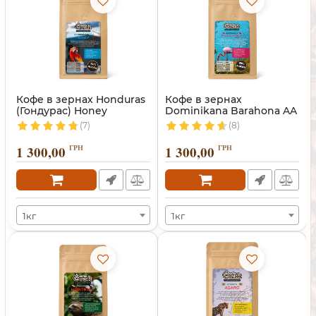
Кофе в зернах Honduras
Кофе в зернах
(Гондурас) Honey
Dominikana Barahona AA
(Доминикана)
(7)
(8)
1 300,00
ГРН
1 300,00
ГРН
1кг
1кг