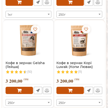
1кг
250г
Кофе в зернах Geisha
Кофе в зернах Kopi
(Гейша)
Luwak (Копи Лювак)
(10)
(11)
3 200,00
ГРН
3 200,00
ГРН
250г
250г