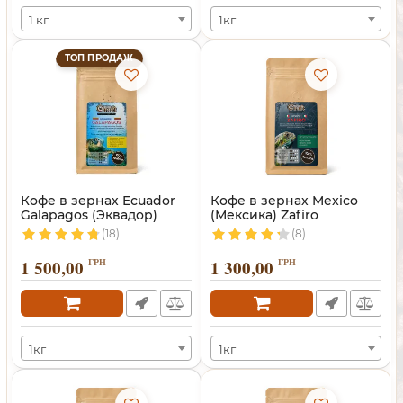
1 кг
1кг
ТОП ПРОДАЖ
Кофе в зернах Ecuador
Кофе в зернах Mexico
Galapagos (Эквадор)
(Мексика) Zafiro
(18)
(8)
1 500,00
ГРН
1 300,00
ГРН
1кг
1кг