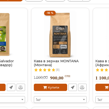
-10 %
Salvador
Кава в зернах MONTANA
Кава в 
ьвадор)
(Монтана)
(Африк
(8)
ГРН
900,00
1 100,
1 000,00
Купити
1кг
1кг