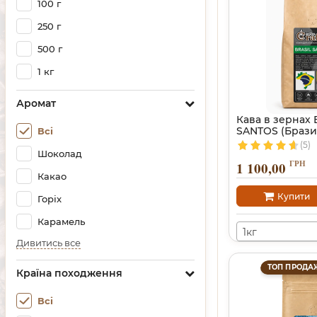
100 г
250 г
500 г
1 кг
Аромат
Кава в зернах 
SANTOS (Брази
Всі
(5)
Шоколад
ГРН
1 100,00
Какао
Купити
Горіх
Карамель
1кг
Дивитись все
ТОП ПРОДА
Країна походження
Всі