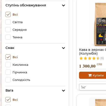
Ступінь обсмажування
Всі
Світла
Середня
Темна
Смак
Кава в зернах
(Колумбія)
Всі
(6)
ГРН
1 300,00
Кислинка
Гірчинка
Купити
Солодкість
1кг
Вага
Всі