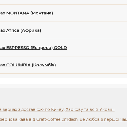
нах MONTANA (Монтана)
ах Africa (Африка)
нах ESPRESSO (Еспресо) GOLD
нах COLUMBIA (Колумбія)
в зернах з доставкою по Києву, Харкову та всій Україні
зернова кава від Craft-Coffee &mdash; це любов з першої ч