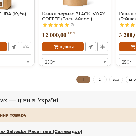
CUBA (Куба)
Кава в зернах BLACK IVORY
Кава в 
COFFEE (Блек Айворі)
(Гейша)
(7)
ГРН
12 000,00
3 200,
Купити
250г
250г
1
2
все
впе
нах — ціни в Україні
ння товару
нах Salvador Pacamara (Сальвадор)