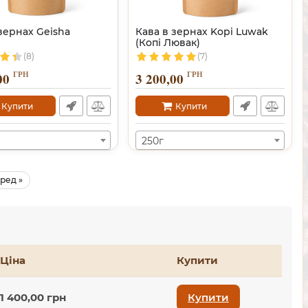
зернах Geisha
Кава в зернах Kopi Luwak
(Копі Лювак)
(8)
(7)
ГРН
ГРН
00
3 200,00
Купити
Купити
250г
ред »
Ціна
Купити
1 400,00 грн
Купити