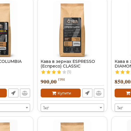
 COLUMBIA
Кава в зернах ESPRESSO
Кава в
(Еспресо) CLASSIC
DIAMO
(5)
ГРН
900,00
850,00
Купити
1кг
1кг