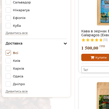
Сальвадор
Нікарагуа
Ефіопія
Куба
Кава в зернах 
Дивитись все
Galapagos (Екв
(13)
Доставка
ГРН
1 500,00
Всі
Купити
Київ
Харків
1кг
Одеса
Дніпро
Дивитись все