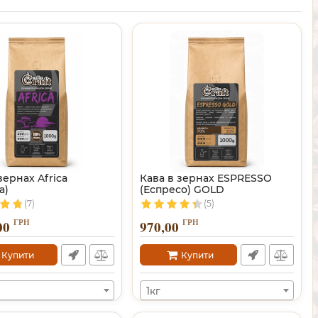
зернах Africa
Кава в зернах ESPRESSO
а)
(Еспресо) GOLD
(7)
(5)
ГРН
ГРН
00
970,00
Купити
Купити
1кг