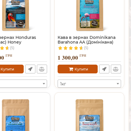
 зернах Honduras
Кава в зернах Dominikana
рас) Honey
Barahona AA (Домінікана)
(5)
(5)
ГРН
ГРН
00
1 300,00
Купити
Купити
1кг