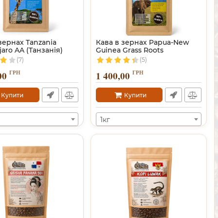
зернах Tanzania
Кава в зернах Papua-New
jaro AA (Танзанія)
Guinea Grass Roots
(7)
(5)
ГРН
ГРН
00
1 400,00
Купити
Купити
1кг