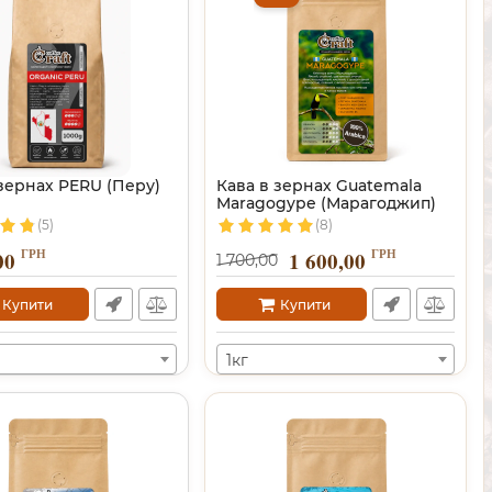
 зернах PERU (Перу)
Кава в зернах Guatemala
Maragogype (Марагоджип)
(5)
(8)
ГРН
ГРН
00
1 600,00
1 700,00
Купити
Купити
1кг