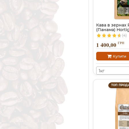
Кава в зернах
(Панама) Hortig
(4)
ГРН
1 400,00
Купити
1кг
ТОП ПРОД