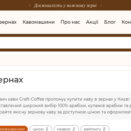
Досконалість у кожному зерні
 зернах
Кавомашини
Про нас
Акції
Блог
Кон
зернах
зин кави Craft-Coffee пропонує купити каву в зернах у Києві 
ставлений широкий вибір 100% арабіки, купажів арабіки та 
райте якісну зернову каву за доступною ціною та оформлюйт
амовчуванням
ціною
назвою
рейтингу