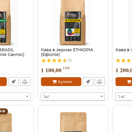
BRASIL
Кава в зернах ETHIOPIA
Кава в
лія Сантос)
(Ефіопія)
(5)
ГРН
1 100,00
1 200,
Купити
1кг
1 кг
ЖІВ