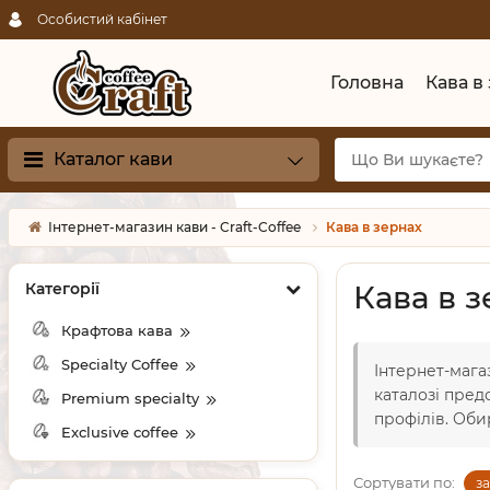
Особистий кабінет
Головна
Кава в
Каталог кави
Інтернет-магазин кави - Craft-Coffee
Кава в зернах
Категорії
Кава в 
Крафтова кава
Specialty Coffee
Інтернет-мага
каталозі пред
Premium specialty
профілів. Оби
Exclusive coffee
Сортувати по:
з