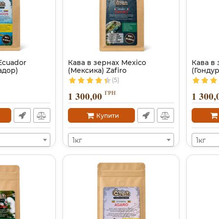
Ecuador
Кава в зернах Mexico
Кава в
адор)
(Мексика) Zafiro
(Гонду
(5)
ГРН
1 300,00
1 300,
Купити
1кг
1кг