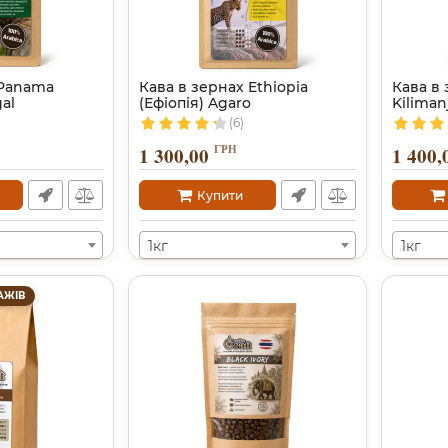
 Panama
Кава в зернах Ethiopia
Кава в 
al
(Ефіопія) Agaro
Kiliman
(6)
ГРН
1 300,00
1 400,
Купити
1кг
1кг
АЖІВ