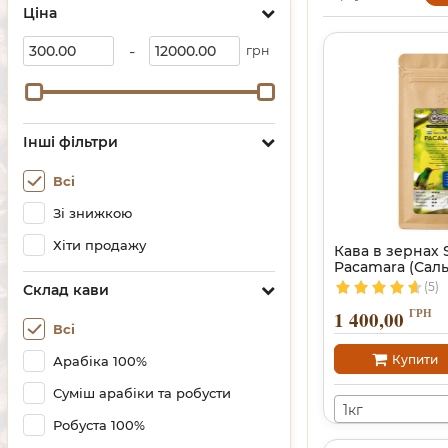
Ціна
-
грн
Інші фільтри
Всі
Зі знижкою
Хіти продажу
Кава в зернах 
Pacamara (Сал
(5)
Склад кави
ГРН
1 400,00
Всі
Купити
Арабіка 100%
Суміш арабіки та робусти
1кг
Робуста 100%