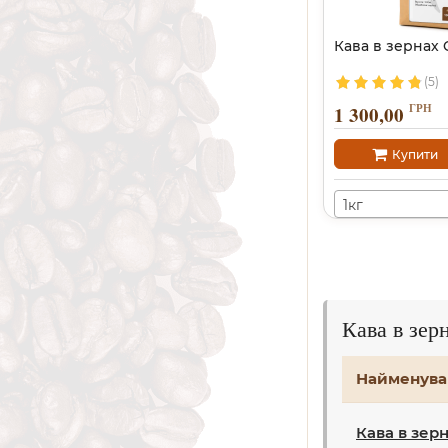
Кава в зернах 
(5)
ГРН
1 300,00
Купити
1кг
Кава в зер
Найменува
Кава в зер